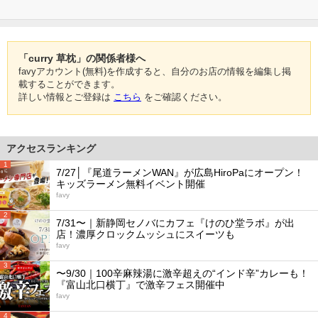
「curry 草枕」の関係者様へ
favyアカウント(無料)を作成すると、自分のお店の情報を編集し掲
載することができます。
詳しい情報とご登録は
こちら
をご確認ください。
アクセスランキング
1
7/27│『尾道ラーメンWAN』が広島HiroPaにオープン！
キッズラーメン無料イベント開催
favy
2
7/31〜｜新静岡セノバにカフェ『けのひ堂ラボ』が出
店！濃厚クロックムッシュにスイーツも
favy
3
〜9/30｜100辛麻辣湯に激辛超えの“インド辛”カレーも！
『富山北口横丁』で激辛フェス開催中
favy
4