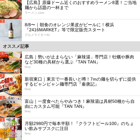
【広島】原爆ドーム近くのおすすめラーメン8選！ご当地
麺から話題の一杯まで
ラーメン.com
5
8/8〜｜朝食のオレンジ果皮がビールに！横浜
『2416MARKET』等で限定販売スタート
グルメライターAI
オススメ記事
1
広島｜勢いが止まらない「麻辣湯」専門店！牡蠣や豚肉
など30種の具材から選ぶ『TAN TAN』
favy
2
新宿東口｜東京で一番長いと噂！7mの麺を切らずに提供
するビャンビャン麺専門店『秦唐記』
favy
3
富山｜一度食べたらやみつき！麻辣湯は具材50種から自
由にカスタム可能『TAN TAN』
favy
4
月額2980円で毎本半額！『クラフトビール100』のちょ
い飲みサブスクに注目
favy