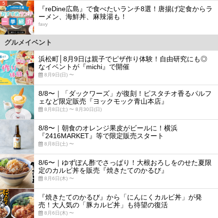
5
『reDine広島』で食べたいランチ8選！唐揚げ定食からラ
ーメン、海鮮丼、麻辣湯も！
favy
グルメイベント
浜松町│8月9日は親子でピザ作り体験！自由研究にも◎
なイベントが『michi』で開催
8月9日(日) 〜
8/8〜｜「ダックワーズ」が復刻！ピスタチオ香るパルフ
ェなど限定販売『ヨックモック青山本店』
8月8日(土) 〜 8月30日(日)
8/8〜｜朝食のオレンジ果皮がビールに！横浜
『2416MARKET』等で限定販売スタート
8月8日(土) 〜
8/6〜｜ゆずぽん酢でさっぱり！大根おろしをのせた夏限
定のカルビ丼を販売『焼きたてのかるび』
8月6日(木) 〜
『焼きたてのかるび』から「にんにくカルビ丼」が発
売！大人気の「豚カルビ丼」も待望の復活
8月6日(木) 〜