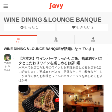
WINE DINING＆LOUNGE BANQUE
行った
1
行きたい
2
記事
地図
トップ
WINE DINING＆LOUNGE BANQUEが話題になっています
【六本木】ワインバーでしっかりご飯。熟成肉やパス
タとこだわりワインを楽しめるお店6選
平原学
（バル
六本木でお店こだわりのワインとお料理を楽しめるお店を6店
さん）
ご紹介します。熟成肉やパスタ、意外なところで和食など、し
っかり作られたお料理とワインのマリアージュを楽しめるお店
ばかり！