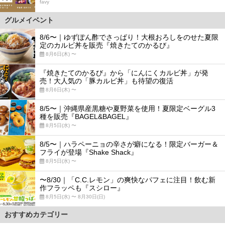
favy
グルメイベント
8/6〜｜ゆずぽん酢でさっぱり！大根おろしをのせた夏限
定のカルビ丼を販売『焼きたてのかるび』
8月6日(木) 〜
『焼きたてのかるび』から「にんにくカルビ丼」が発
売！大人気の「豚カルビ丼」も待望の復活
8月6日(木) 〜
8/5〜｜沖縄県産黒糖や夏野菜を使用！夏限定ベーグル3
種を販売『BAGEL&BAGEL』
8月5日(水) 〜
8/5〜｜ハラペーニョの辛さが癖になる！限定バーガー＆
フライが登場『Shake Shack』
8月5日(水) 〜
〜8/30｜「C.C.レモン」の爽快なパフェに注目！飲む新
作フラッペも『スシロー』
8月5日(水) 〜 8月30日(日)
おすすめカテゴリー