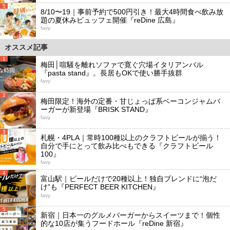
5
8/10〜19｜事前予約で500円引き！最大4時間食べ飲み放
題の夏休みビュッフェ開催『reDine 広島』
favy
オススメ記事
1
梅田│喧騒を離れソファで寛ぐ穴場イタリアンバル
『pasta stand』。長居もOKで使い勝手抜群
favy
2
梅田限定！海外の定番・甘じょっぱ系ベーコンジャムバ
ーガーが新登場『BRISK STAND』
favy
3
札幌・4PLA｜常時100種以上のクラフトビールが揃う！
自分で手にとって飲み比べもできる『クラフトビール
100』
favy
4
富山駅｜ビールだけで20種以上！独自ブレンドに“泡だ
け”も『PERFECT BEER KITCHEN』
favy
5
新宿｜日本一のグルメバーガーからスイーツまで！個性
的な10店が集うフードホール『reDine 新宿』