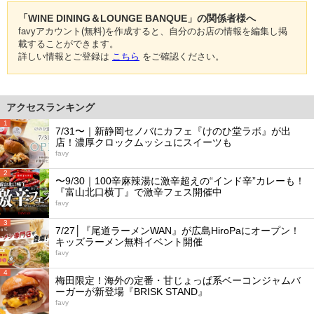
「WINE DINING＆LOUNGE BANQUE」の関係者様へ
favyアカウント(無料)を作成すると、自分のお店の情報を編集し掲
載することができます。
詳しい情報とご登録は
こちら
をご確認ください。
アクセスランキング
1
7/31〜｜新静岡セノバにカフェ『けのひ堂ラボ』が出
店！濃厚クロックムッシュにスイーツも
favy
2
〜9/30｜100辛麻辣湯に激辛超えの“インド辛”カレーも！
『富山北口横丁』で激辛フェス開催中
favy
3
7/27│『尾道ラーメンWAN』が広島HiroPaにオープン！
キッズラーメン無料イベント開催
favy
4
梅田限定！海外の定番・甘じょっぱ系ベーコンジャムバ
ーガーが新登場『BRISK STAND』
favy