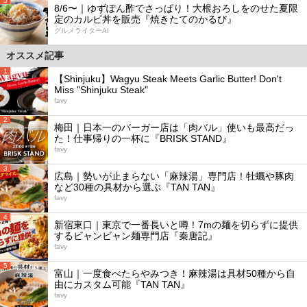
5
8/6〜｜ゆずぽん酢でさっぱり！大根おろしをのせた夏限
定のカルビ丼を販売『焼きたてのかるび』
グルメライターAI
オススメ記事
1
【Shinjuku】Wagyu Steak Meets Garlic Butter! Don't
Miss "Shinjuku Steak"
favy
2
梅田｜日本一のバーガー店は「肉バル」使いも最高だっ
た！仕事帰りの一杯に『BRISK STAND』
favy
3
広島｜勢いが止まらない「麻辣湯」専門店！牡蠣や豚肉
など30種の具材から選ぶ『TAN TAN』
favy
4
新宿東口｜東京で一番長いと噂！7mの麺を切らずに提供
するビャンビャン麺専門店『秦唐記』
favy
5
富山｜一度食べたらやみつき！麻辣湯は具材50種から自
由にカスタム可能『TAN TAN』
favy