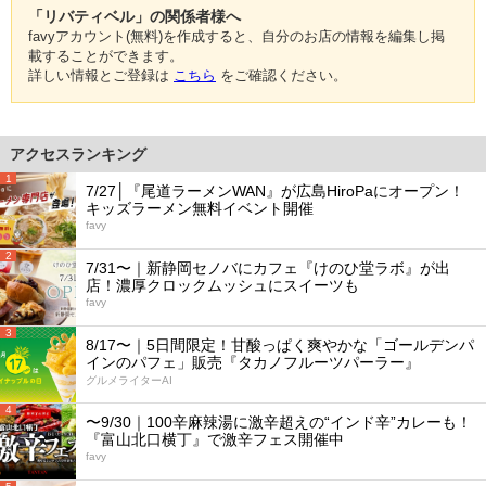
「リバティベル」の関係者様へ
favyアカウント(無料)を作成すると、自分のお店の情報を編集し掲
載することができます。
詳しい情報とご登録は
こちら
をご確認ください。
アクセスランキング
1
7/27│『尾道ラーメンWAN』が広島HiroPaにオープン！
キッズラーメン無料イベント開催
favy
2
7/31〜｜新静岡セノバにカフェ『けのひ堂ラボ』が出
店！濃厚クロックムッシュにスイーツも
favy
3
8/17〜｜5日間限定！甘酸っぱく爽やかな「ゴールデンパ
インのパフェ」販売『タカノフルーツパーラー』
グルメライターAI
4
〜9/30｜100辛麻辣湯に激辛超えの“インド辛”カレーも！
『富山北口横丁』で激辛フェス開催中
favy