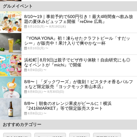
グルメイベント
8/10〜19｜事前予約で500円引き！最大4時間食べ飲み放
題の夏休みビュッフェ開催『reDine 広島』
8月10日(月) 〜 8月19日(水)
『YONA YONA』初！凍らせたクラフトビール「すだッ
シー」が販売中！果汁入りで爽やかな一杯
8月10日(月) 〜
浜松町│8月9日は親子でピザ作り体験！自由研究にも◎
なイベントが『michi』で開催
8月9日(日) 〜
8/8〜｜「ダックワーズ」が復刻！ピスタチオ香るパルフ
ェなど限定販売『ヨックモック青山本店』
8月8日(土) 〜 8月30日(日)
8/8〜｜朝食のオレンジ果皮がビールに！横浜
『2416MARKET』等で限定販売スタート
8月8日(土) 〜
おすすめカテゴリー