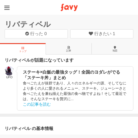
リバティベル
行った
0
行きたい
1
記事
地図
トップ
リバティベルが話題になっています
ステーキ×白飯の最強タッグ！全国のヨダレがでる
「ステーキ丼」まとめ
UFO
食べごたえが抜群であり、人々のエネルギーの源、そしてなに
より多くの人に愛されるメニュー、ステーキ。ジューシーさと
食べごたえを兼ね揃えた最強の食べ物ですよね！そして最近で
は、そんなステーキを贅沢に...
この記事を読む
リバティベル の基本情報