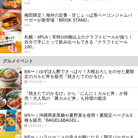
favy
4
梅田限定！海外の定番・甘じょっぱ系ベーコンジャムバ
ーガーが新登場『BRISK STAND』
favy
5
札幌・4PLA｜常時100種以上のクラフトビールが揃う！
自分で手にとって飲み比べもできる『クラフトビール
100』
favy
グルメイベント
8/6〜｜ゆずぽん酢でさっぱり！大根おろしをのせた夏限
定のカルビ丼を販売『焼きたてのかるび』
8月6日(木) 〜
『焼きたてのかるび』から「にんにくカルビ丼」が発
売！大人気の「豚カルビ丼」も待望の復活
8月6日(木) 〜
8/5〜｜沖縄県産黒糖や夏野菜を使用！夏限定ベーグル3
種を販売『BAGEL&BAGEL』
8月5日(水) 〜
8/5〜｜ハラペーニョの辛さが癖になる！限定バーガー＆