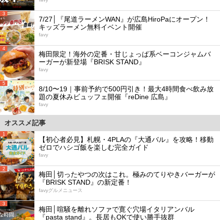
3
7/27│『尾道ラーメンWAN』が広島HiroPaにオープン！
キッズラーメン無料イベント開催
favy
4
梅田限定！海外の定番・甘じょっぱ系ベーコンジャムバ
ーガーが新登場『BRISK STAND』
favy
5
8/10〜19｜事前予約で500円引き！最大4時間食べ飲み放
題の夏休みビュッフェ開催『reDine 広島』
favy
オススメ記事
1
【初心者必見】札幌・4PLAの『大通バル』を攻略！移動
ゼロでハシゴ飯を楽しむ完全ガイド
favy
2
梅田│切ったやつの次はこれ。極みのてりやきバーガーが
『BRISK STAND』の新定番！
favyグルメニュース
3
梅田│喧騒を離れソファで寛ぐ穴場イタリアンバル
『pasta stand』。長居もOKで使い勝手抜群