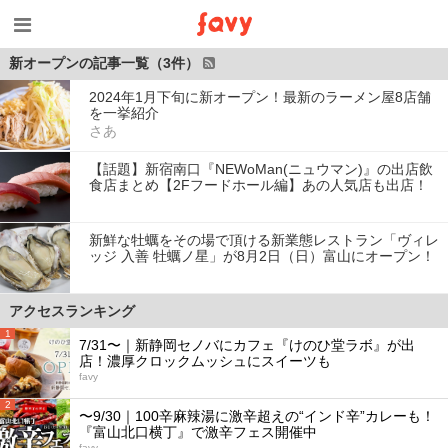
新オープンの記事一覧（3件）
2024年1月下旬に新オープン！最新のラーメン屋8店舗
を一挙紹介
さあ
【話題】新宿南口『NEWoMan(ニュウマン)』の出店飲
食店まとめ【2Fフードホール編】あの人気店も出店！
新鮮な牡蠣をその場で頂ける新業態レストラン「ヴィレ
ッジ 入善 牡蠣ノ星」が8月2日（日）富山にオープン！
アクセスランキング
1
7/31〜｜新静岡セノバにカフェ『けのひ堂ラボ』が出
店！濃厚クロックムッシュにスイーツも
favy
2
〜9/30｜100辛麻辣湯に激辛超えの“インド辛”カレーも！
『富山北口横丁』で激辛フェス開催中
favy