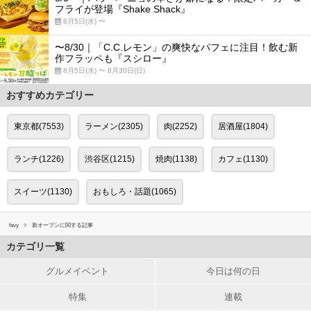
フライが登場『Shake Shack』
8月5日(水) 〜
〜8/30｜「C.C.レモン」の爽快なパフェに注目！飲む新
作フラッペも『スシロー』
8月5日(水) 〜 8月30日(日)
おすすめカテゴリー
東京都(7553)
ラーメン(2305)
肉(2252)
居酒屋(1804)
ランチ(1226)
渋谷区(1215)
焼肉(1138)
カフェ(1130)
スイーツ(1130)
おもしろ・話題(1065)
favy
新オープンに関する記事
カテゴリ一覧
グルメイベント
今日は何の日
特集
連載