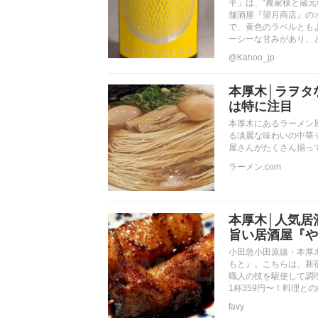
平」は、“農家様と蔵
舗酒屋『望月商店』の
で、黄色のラベルとも
ーシーな甘みがあり、
@Kahoo_jp
本厚木│ラヲタ
は特に注目
本厚木にあるラーメン
る淡麗な味わいの中華
屋さんがたくさん揃っ
ラーメン.com
本厚木│人気居
旨い居酒屋『や
小田急小田原線・本厚
もと』。こちらは、新
職人の技を駆使して調
1杯359円〜！料理と
favy