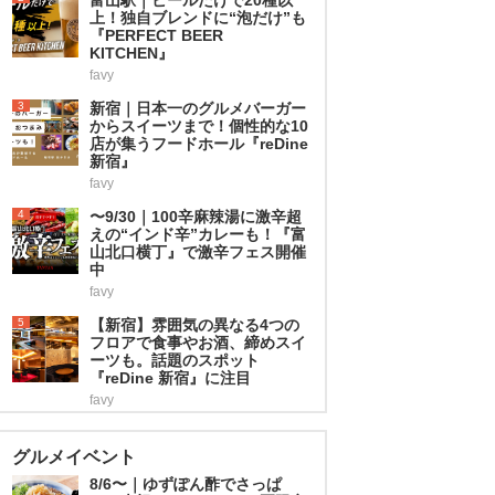
上！独自ブレンドに“泡だけ”も
『PERFECT BEER
KITCHEN』
favy
3
新宿｜日本一のグルメバーガー
からスイーツまで！個性的な10
店が集うフードホール『reDine
新宿』
favy
4
〜9/30｜100辛麻辣湯に激辛超
えの“インド辛”カレーも！『富
山北口横丁』で激辛フェス開催
中
favy
5
【新宿】雰囲気の異なる4つの
フロアで食事やお酒、締めスイ
ーツも。話題のスポット
『reDine 新宿』に注目
favy
グルメイベント
8/6〜｜ゆずぽん酢でさっぱ