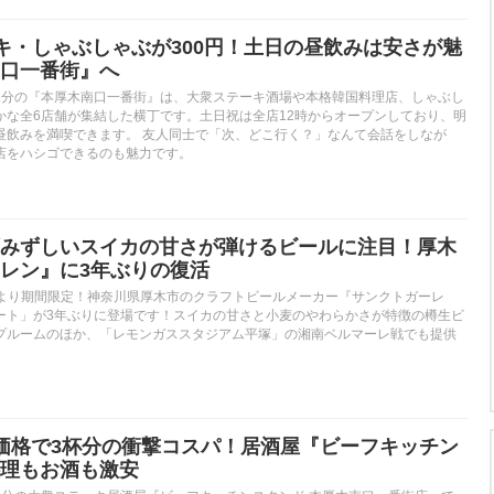
キ・しゃぶしゃぶが300円！土日の昼飲みは安さが魅
口一番街』へ
1分の『本厚木南口一番街』は、大衆ステーキ酒場や本格韓国料理店、しゃぶし
かな全6店舗が集結した横丁です。土日祝は全店12時からオープンしており、明
昼飲みを満喫できます。 友人同士で「次、どこ行く？」なんて会話をしなが
店をハシゴできるのも魅力です。
みずしいスイカの甘さが弾けるビールに注目！厚木
レン』に3年ぶりの復活
木）より期間限定！神奈川県厚木市のクラフトビールメーカー『サンクトガーレ
ート」が3年ぶりに登場です！スイカの甘さと小麦のやわらかさが特徴の樽生ビ
プルームのほか、「レモンガススタジアム平塚」の湘南ベルマーレ戦でも提供
価格で3杯分の衝撃コスパ！居酒屋『ビーフキッチン
理もお酒も激安