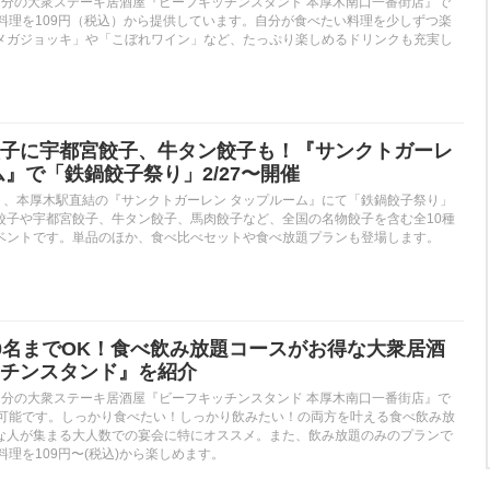
1分の大衆ステーキ居酒屋『ビーフキッチンスタンド 本厚木南口一番街店』で
皿料理を109円（税込）から提供しています。自分が食べたい料理を少しずつ楽
メガジョッキ」や「こぼれワイン」など、たっぷり楽しめるドリンクも充実し
子に宇都宮餃子、牛タン餃子も！『サンクトガーレ
ム』で「鉄鍋餃子祭り」2/27〜開催
木)より、本厚木駅直結の『サンクトガーレン タップルーム』にて「鉄鍋餃子祭り」
餃子や宇都宮餃子、牛タン餃子、馬肉餃子など、全国の名物餃子を含む全10種
ベントです。単品のほか、食べ比べセットや食べ放題プランも登場します。
0名までOK！食べ飲み放題コースがお得な大衆居酒
チンスタンド』を紹介
1分の大衆ステーキ居酒屋『ビーフキッチンスタンド 本厚木南口一番街店』で
が可能です。しっかり食べたい！しっかり飲みたい！の両方を叶える食べ飲み放
な人が集まる大人数での宴会に特にオススメ。また、飲み放題のみのプランで
料理を109円〜(税込)から楽しめます。