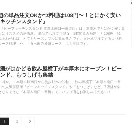
題の単品注文OKかつ料理は108円〜！とにかく安い
キッチンスタンド』
の『ビーフキッチンスタンド 本厚木南口一番街店』は、本厚木でとにかく安く飲
にオススメの居酒屋。 単品でも注文可能な「2時間飲み放題」と108円（税
みあわせれば、とてもリーズナブルに飲めるんです。また単品注文するより料
コース料理」や、「食べ飲み放題コース」にも注目です。
シゴ酒がはかどる飲み屋横丁が本厚木にオープン！ビー
ンド、もつしげも集結
土）、神奈川・本厚木駅南口から徒歩1分の立地に、飲み屋横丁『本厚木南口一番
川の人気居酒屋『ビーフキッチンスタンド』や『もつしげ』など、7店舗が集
となりそうな『本厚木南口一番街』で、ハシゴ酒をお楽しみください！
1
2