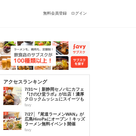
無料会員登録
ログイン
アクセスランキング
1
7/31〜｜新静岡セノバにカフェ
『けのひ堂ラボ』が出店！濃厚
クロックムッシュにスイーツも
favy
2
7/27│『尾道ラーメンWAN』が
広島HiroPaにオープン！キッズ
ラーメン無料イベント開催
favy