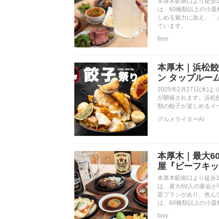
本厚木駅南口より徒歩
は、60種類以上の小
しめる魅力に加え、「
ています。
favy
本厚木｜浜松餃
ン タップルー
2025年2月27日(
が開催されます。浜松
類の餃子が楽しめるイ
グルメライターAI
本厚木｜最大6
屋『ビーフキッ
本厚木駅南口より徒歩
は、最大60人の宴会
題プランがあり、色ん
は、60種類以上の小皿
favy