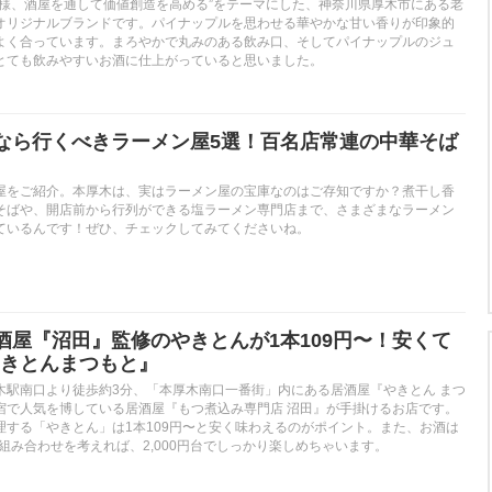
元様、酒屋を通して価値創造を高める”をテーマにした、神奈川県厚木市にある老
オリジナルブランドです。パイナップルを思わせる華やかな甘い香りが印象的
よく合っています。まろやかで丸みのある飲み口、そしてパイナップルのジュ
とても飲みやすいお酒に仕上がっていると思いました。
なら行くべきラーメン屋5選！百名店常連の中華そば
屋をご紹介。本厚木は、実はラーメン屋の宝庫なのはご存知ですか？煮干し香
そばや、開店前から行列ができる塩ラーメン専門店まで、さまざまなラーメン
ているんです！ぜひ、チェックしてみてくださいね。
酒屋『沼田』監修のやきとんが1本109円〜！安くて
きとんまつもと』
木駅南口より徒歩約3分、「本厚木南口一番街」内にある居酒屋『やきとん まつ
宿で人気を博している居酒屋『もつ煮込み専門店 沼田』が手掛けるお店です。
理する「やきとん」は1本109円〜と安く味わえるのがポイント。また、お酒は
の組み合わせを考えれば、2,000円台でしっかり楽しめちゃいます。