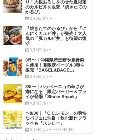
り！大根おろしをのせた夏限定
のカルビ丼を販売『焼きたての
かるび』
8月6日(木) 〜
『焼きたてのかるび』から「に
んにくカルビ丼」が発売！大人
気の「豚カルビ丼」も待望の復
活
8月6日(木) 〜
8/5〜｜沖縄県産黒糖や夏野菜
を使用！夏限定ベーグル3種を
販売『BAGEL&BAGEL』
8月5日(水) 〜
8/5〜｜ハラペーニョの辛さが
癖になる！限定バーガー＆フラ
イが登場『Shake Shack』
8月5日(水) 〜
〜8/30｜「C.C.レモン」の爽快
なパフェに注目！飲む新作フラ
ッペも『スシロー』
8月5日(水) 〜 8月30日(日)