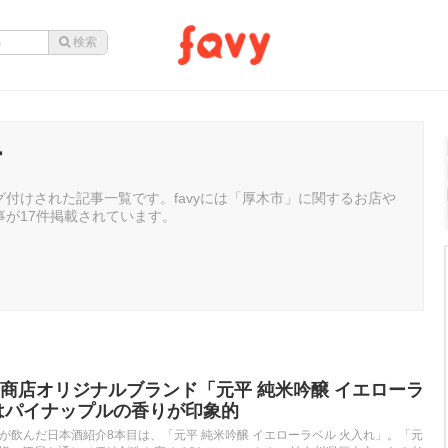
市
付けされた記事一覧です。favyには「厚木市」に関するお店や
事が17件掲載されています。
商店オリジナルブランド「元平 純米吟醸 イエローラ
はパイナップルの香りが印象的
_jpが飲んだ日本酒紹介8本目は、「元平 純米吟醸 イエローラベル 火入れ」。「元