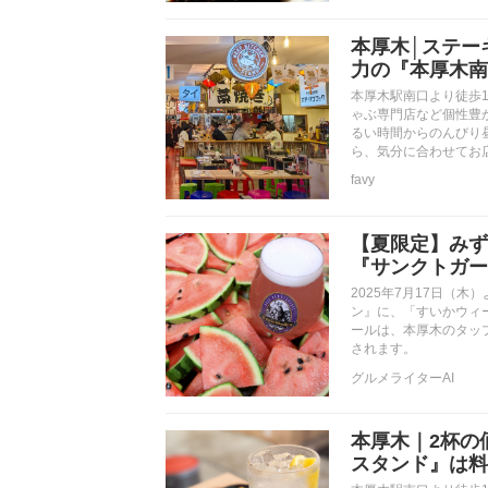
本厚木│ステー
力の『本厚木南
本厚木駅南口より徒歩
ゃぶ専門店など個性豊
るい時間からのんびり
ら、気分に合わせてお
favy
【夏限定】みず
『サンクトガー
2025年7月17日（
ン』に、「すいかウィ
ールは、本厚木のタッ
されます。
グルメライターAI
本厚木｜2杯の
スタンド』は料