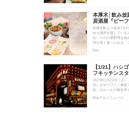
本厚木│飲み放
居酒屋『ビーフ
本厚木駅より徒歩1分
める場所を探している人
込）〜の小皿料理を組
理を安く食べられる「
favy
【1/21】ハ
フキッチンスタ
2023年1月21日（
街』がオープン！神奈
結。のんべえの新名所
favyグルメニュース