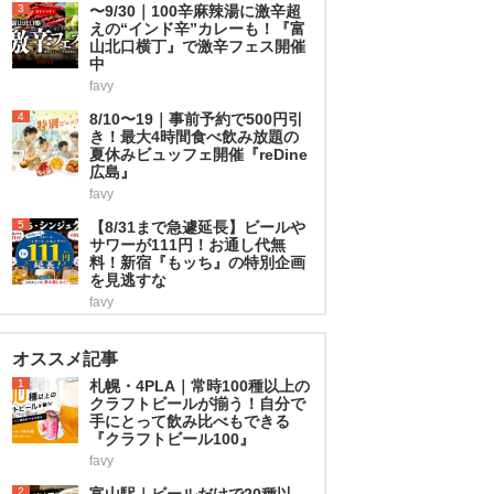
3
〜9/30｜100辛麻辣湯に激辛超
えの“インド辛”カレーも！『富
山北口横丁』で激辛フェス開催
中
favy
4
8/10〜19｜事前予約で500円引
き！最大4時間食べ飲み放題の
夏休みビュッフェ開催『reDine
広島』
favy
5
【8/31まで急遽延長】ビールや
サワーが111円！お通し代無
料！新宿『もッち』の特別企画
を見逃すな
favy
オススメ記事
1
札幌・4PLA｜常時100種以上の
クラフトビールが揃う！自分で
手にとって飲み比べもできる
『クラフトビール100』
favy
2
富山駅｜ビールだけで20種以