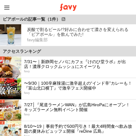
ビアボールの記事一覧（1件）
炭酸で割るビール!?好みに合わせて濃さを変えられる
「ビアボール」を飲んでみた!
favy編集部
アクセスランキング
1
7/31〜｜新静岡セノバにカフェ『けのひ堂ラボ』が出
店！濃厚クロックムッシュにスイーツも
favy
2
〜9/30｜100辛麻辣湯に激辛超えの“インド辛”カレーも！
『富山北口横丁』で激辛フェス開催中
favy
3
7/27│『尾道ラーメンWAN』が広島HiroPaにオープン！
キッズラーメン無料イベント開催
favy
4
8/10〜19｜事前予約で500円引き！最大4時間食べ飲み放
題の夏休みビュッフェ開催『reDine 広島』
favy