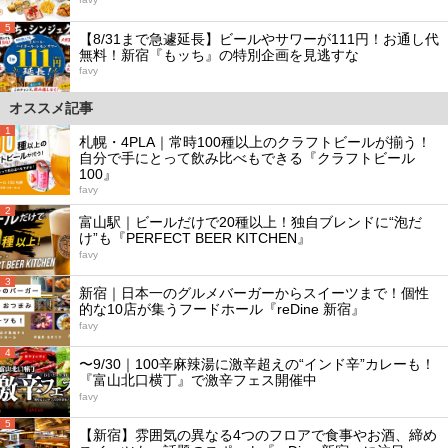
5
【8/31まで急遽延長】ビールやサワーが111円！お通し代
無料！新宿『もッち』の特別企画を見逃すな
favy
オススメ記事
1
札幌・4PLA｜常時100種以上のクラフトビールが揃う！
自分で手にとって飲み比べもできる『クラフトビール
100』
favy
2
富山駅｜ビールだけで20種以上！独自ブレンドに“泡だ
け”も『PERFECT BEER KITCHEN』
favy
3
新宿｜日本一のグルメバーガーからスイーツまで！個性
的な10店が集うフードホール『reDine 新宿』
favy
4
〜9/30｜100辛麻辣湯に激辛超えの“インド辛”カレーも！
『富山北口横丁』で激辛フェス開催中
favy
5
【新宿】雰囲気の異なる4つのフロアで食事やお酒、締め