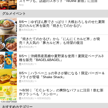
スイーツも。話題のスポット『reDine 新宿』に注目
favy
グルメイベント
8/6〜｜ゆずぽん酢でさっぱり！大根おろしをのせた夏限
定のカルビ丼を販売『焼きたてのかるび』
8月6日(木) 〜
『焼きたてのかるび』から「にんにくカルビ丼」が発
売！大人気の「豚カルビ丼」も待望の復活
8月6日(木) 〜
8/5〜｜沖縄県産黒糖や夏野菜を使用！夏限定ベーグル3
種を販売『BAGEL&BAGEL』
8月5日(水) 〜
8/5〜｜ハラペーニョの辛さが癖になる！限定バーガー＆
フライが登場『Shake Shack』
8月5日(水) 〜
〜8/30｜「C.C.レモン」の爽快なパフェに注目！飲む新
作フラッペも『スシロー』
8月5日(水) 〜 8月30日(日)
おすすめカテゴリー