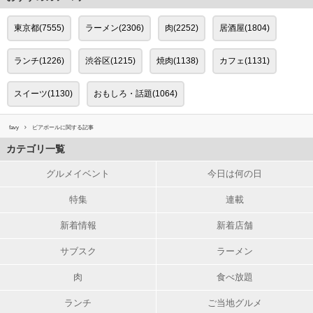
東京都(7555)
ラーメン(2306)
肉(2252)
居酒屋(1804)
ランチ(1226)
渋谷区(1215)
焼肉(1138)
カフェ(1131)
スイーツ(1130)
おもしろ・話題(1064)
favy
ビアボールに関する記事
カテゴリ一覧
グルメイベント
今日は何の日
特集
連載
新着情報
新着店舗
サブスク
ラーメン
肉
食べ放題
ランチ
ご当地グルメ