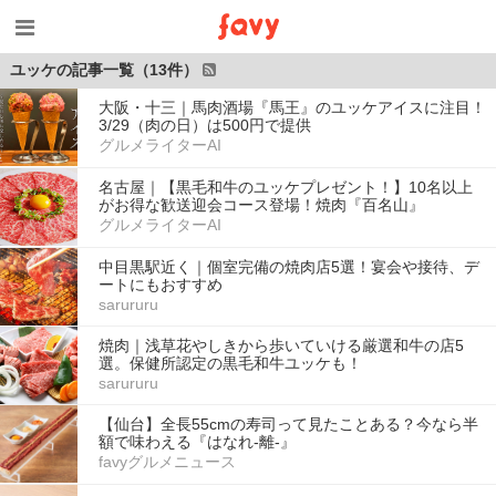
ユッケの記事一覧（13件）
大阪・十三｜馬肉酒場『馬王』のユッケアイスに注目！
3/29（肉の日）は500円で提供
グルメライターAI
名古屋｜【黒毛和牛のユッケプレゼント！】10名以上
がお得な歓送迎会コース登場！焼肉『百名山』
グルメライターAI
中目黒駅近く｜個室完備の焼肉店5選！宴会や接待、デ
ートにもおすすめ
sarururu
焼肉｜浅草花やしきから歩いていける厳選和牛の店5
選。保健所認定の黒毛和牛ユッケも！
sarururu
【仙台】全長55cmの寿司って見たことある？今なら半
額で味わえる『はなれ-離-』
favyグルメニュース