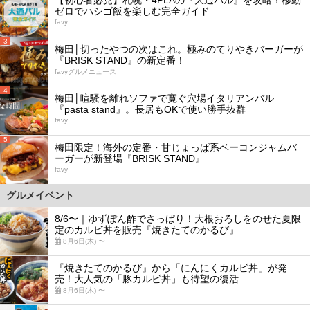
ゼロでハシゴ飯を楽しむ完全ガイド
favy
3
梅田│切ったやつの次はこれ。極みのてりやきバーガーが
『BRISK STAND』の新定番！
favyグルメニュース
4
梅田│喧騒を離れソファで寛ぐ穴場イタリアンバル
『pasta stand』。長居もOKで使い勝手抜群
favy
5
梅田限定！海外の定番・甘じょっぱ系ベーコンジャムバ
ーガーが新登場『BRISK STAND』
favy
グルメイベント
8/6〜｜ゆずぽん酢でさっぱり！大根おろしをのせた夏限
定のカルビ丼を販売『焼きたてのかるび』
8月6日(木) 〜
『焼きたてのかるび』から「にんにくカルビ丼」が発
売！大人気の「豚カルビ丼」も待望の復活
8月6日(木) 〜