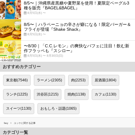
8/5〜｜沖縄県産黒糖や夏野菜を使用！夏限定ベーグル3
種を販売『BAGEL&BAGEL』
8月5日(水) 〜
8/5〜｜ハラペーニョの辛さが癖になる！限定バーガー＆
フライが登場『Shake Shack』
8月5日(水) 〜
〜8/30｜「C.C.レモン」の爽快なパフェに注目！飲む新
作フラッペも『スシロー』
8月5日(水) 〜 8月30日(日)
おすすめカテゴリー
東京都(7546)
ラーメン(2305)
肉(2253)
居酒屋(1804)
ランチ(1225)
渋谷区(1215)
焼肉(1138)
カフェ(1130)
スイーツ(1130)
おもしろ・話題(1065)
favy
ユッケに関する記事
カテゴリ一覧