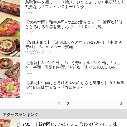
鳥取和牛を握り、すき焼き、ひつまぶしで！半蔵門で肉
割烹なら『ブレインストーミング』
favy
【大泉学園】和牛寿司×ウニの黄金コンビ！濃厚な旨味
ととろける食感を楽しんで！『牛刺 ごち魂』
favy
【9月末まで】「馬肉ユッケ寿司」が290円！『中野 肉
寿司』でキャンペーン実施中
favyグルメニュース
【池袋】2の付く日は「にく寿司」9の付く日は「ユッ
ケ」半額！贅沢肉料理がお得な『肉バルKACCHAN』
favy
【練馬】生肉はとろけるやわらかさと繊細な甘み！居酒
屋で肉三昧するなら『春田屋』へ
favy
1
2
アクセスランキング
1
7/31〜｜新静岡セノバにカフェ『けのひ堂ラボ』が出