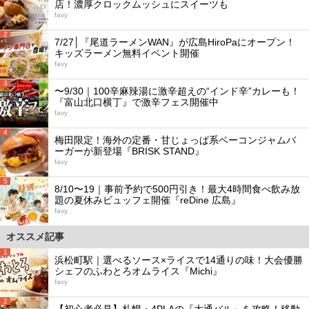
店！濃厚クロックムッシュにスイーツも
favy
2
7/27│『尾道ラーメンWAN』が広島HiroPaにオープン！
キッズラーメン無料イベント開催
favy
3
〜9/30｜100辛麻辣湯に激辛超えの“インド辛”カレーも！
『富山北口横丁』で激辛フェス開催中
favy
4
梅田限定！海外の定番・甘じょっぱ系ベーコンジャムバ
ーガーが新登場『BRISK STAND』
favy
5
8/10〜19｜事前予約で500円引き！最大4時間食べ飲み放
題の夏休みビュッフェ開催『reDine 広島』
favy
オススメ記事
1
浜松町駅｜選べるソース×ライスで14通りの味！大会優勝
シェフのふわとろオムライス『Michi』
favy
2
【初心者必見】札幌・4PLAの『大通バル』を攻略！移動