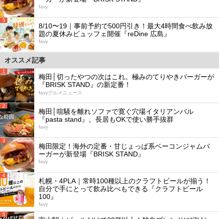
favy
5
8/10〜19｜事前予約で500円引き！最大4時間食べ飲み放
題の夏休みビュッフェ開催『reDine 広島』
favy
オススメ記事
1
梅田│切ったやつの次はこれ。極みのてりやきバーガーが
『BRISK STAND』の新定番！
favyグルメニュース
2
梅田│喧騒を離れソファで寛ぐ穴場イタリアンバル
『pasta stand』。長居もOKで使い勝手抜群
favy
3
梅田限定！海外の定番・甘じょっぱ系ベーコンジャムバ
ーガーが新登場『BRISK STAND』
favy
4
札幌・4PLA｜常時100種以上のクラフトビールが揃う！
自分で手にとって飲み比べもできる『クラフトビール
100』
favy
5