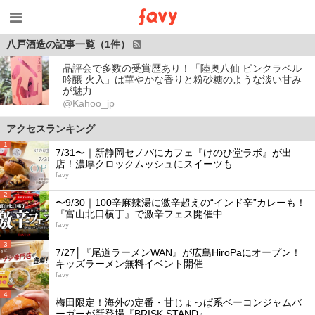
八戸酒造の記事一覧（1件）
品評会で多数の受賞歴あり！「陸奥八仙 ピンクラベル
吟醸 火入」は華やかな香りと粉砂糖のような淡い甘み
が魅力
@Kahoo_jp
アクセスランキング
1
7/31〜｜新静岡セノバにカフェ『けのひ堂ラボ』が出
店！濃厚クロックムッシュにスイーツも
favy
2
〜9/30｜100辛麻辣湯に激辛超えの“インド辛”カレーも！
『富山北口横丁』で激辛フェス開催中
favy
3
7/27│『尾道ラーメンWAN』が広島HiroPaにオープン！
キッズラーメン無料イベント開催
favy
4
梅田限定！海外の定番・甘じょっぱ系ベーコンジャムバ
ーガーが新登場『BRISK STAND』