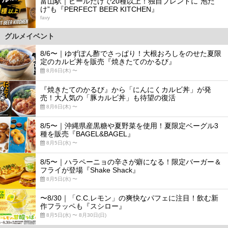
富山駅｜ビールだけで20種以上！独自ブレンドに“泡だ
け”も『PERFECT BEER KITCHEN』
favy
グルメイベント
8/6〜｜ゆずぽん酢でさっぱり！大根おろしをのせた夏限
定のカルビ丼を販売『焼きたてのかるび』
8月6日(木) 〜
『焼きたてのかるび』から「にんにくカルビ丼」が発
売！大人気の「豚カルビ丼」も待望の復活
8月6日(木) 〜
8/5〜｜沖縄県産黒糖や夏野菜を使用！夏限定ベーグル3
種を販売『BAGEL&BAGEL』
8月5日(水) 〜
8/5〜｜ハラペーニョの辛さが癖になる！限定バーガー＆
フライが登場『Shake Shack』
8月5日(水) 〜
〜8/30｜「C.C.レモン」の爽快なパフェに注目！飲む新
作フラッペも『スシロー』
8月5日(水) 〜 8月30日(日)