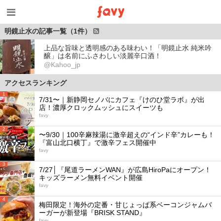
明鏡止水の記事一覧（1件）
上品な旨味と透明感のある味わい！「明鏡止水 純米吟
醸」は名前にふさわしい淡麗辛口酒！
@Kahoo_jp
アクセスランキング
1
7/31〜｜新静岡セノバにカフェ『けのひ堂ラボ』が出
店！濃厚クロックムッシュにスイーツも
favy
2
〜9/30｜100辛麻辣湯に激辛超えの“インド辛”カレーも！
『富山北口横丁』で激辛フェス開催中
favy
3
7/27│『尾道ラーメンWAN』が広島HiroPaにオープン！
キッズラーメン無料イベント開催
favy
4
梅田限定！海外の定番・甘じょっぱ系ベーコンジャムバ
ーガーが新登場『BRISK STAND』
favy