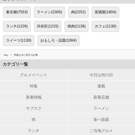
東京都(7553)
ラーメン(2305)
肉(2252)
居酒屋(1804)
ランチ(1226)
渋谷区(1215)
焼肉(1138)
カフェ(1130)
スイーツ(1130)
おもしろ・話題(1064)
favy
明鏡止水に関する記事
カテゴリ一覧
グルメイベント
今日は何の日
特集
連載
新着情報
新着店舗
サブスク
ラーメン
肉
食べ放題
ランチ
ご当地グルメ