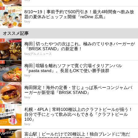
5
8/10〜19｜事前予約で500円引き！最大4時間食べ飲み放
題の夏休みビュッフェ開催『reDine 広島』
favy
オススメ記事
1
梅田│切ったやつの次はこれ。極みのてりやきバーガーが
『BRISK STAND』の新定番！
favyグルメニュース
2
梅田│喧騒を離れソファで寛ぐ穴場イタリアンバル
『pasta stand』。長居もOKで使い勝手抜群
favy
3
梅田限定！海外の定番・甘じょっぱ系ベーコンジャムバ
ーガーが新登場『BRISK STAND』
favy
4
札幌・4PLA｜常時100種以上のクラフトビールが揃う！
自分で手にとって飲み比べもできる『クラフトビール
100』
favy
5
富山駅｜ビールだけで20種以上！独自ブレンドに“泡だ