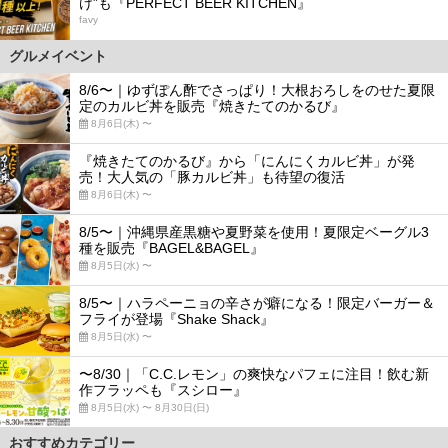
け”も『PERFECT BEER KITCHEN』
favy
グルメイベント
8/6〜｜ゆずぽん酢でさっぱり！大根おろしをのせた夏限
定のカルビ丼を販売『焼きたてのかるび』
8月6日(木) 〜
『焼きたてのかるび』から「にんにくカルビ丼」が発
売！大人気の「豚カルビ丼」も待望の復活
8月6日(木) 〜
8/5〜｜沖縄県産黒糖や夏野菜を使用！夏限定ベーグル3
種を販売『BAGEL&BAGEL』
8月5日(水) 〜
8/5〜｜ハラペーニョの辛さが癖になる！限定バーガー＆
フライが登場『Shake Shack』
8月5日(水) 〜
〜8/30｜「C.C.レモン」の爽快なパフェに注目！飲む新
作フラッペも『スシロー』
8月5日(水) 〜 8月30日(日)
おすすめカテゴリー