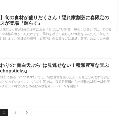
】旬の食材が盛りだくさん！隠れ家割烹に春限定の
スが登場『輝らく』
 伏見駅より徒歩2分の場所にある『おばんざい割烹 輝らく伏見』では、旬の食
いや本格和食がいただけます。季節を感じる春らしい食材をふんだんに取り入
登場します。歓迎会や接待、企業向けの会食などに最適。是非、お店に足を運
わりの“面白天ぷら”は見逃せない！種類豊富な天ぷ
opsticks』
場所にある『chopsticks』では、旬な食材を使った天ぷらをはじめとするおば
ルとなっています。こちらのお店では、毎週月曜日から木曜日の18時〜19時半
クが1,080円で楽しめる飲み放題キャンペーンを開催！
1
2