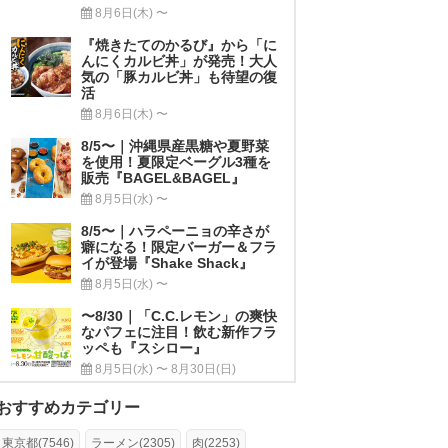
8月6日(木) 〜
『焼きたてのかるび』から「に
んにくカルビ丼」が発売！大人
気の「豚カルビ丼」も待望の復
活
8月6日(木) 〜
8/5〜｜沖縄県産黒糖や夏野菜
を使用！夏限定ベーグル3種を
販売『BAGEL&BAGEL』
8月5日(水) 〜
8/5〜｜ハラペーニョの辛さが
癖になる！限定バーガー＆フラ
イが登場『Shake Shack』
8月5日(水) 〜
〜8/30｜「C.C.レモン」の爽快
なパフェに注目！飲む新作フラ
ッペも『スシロー』
8月5日(水) 〜 8月30日(日)
おすすめカテゴリー
東京都(7546)
ラーメン(2305)
肉(2253)