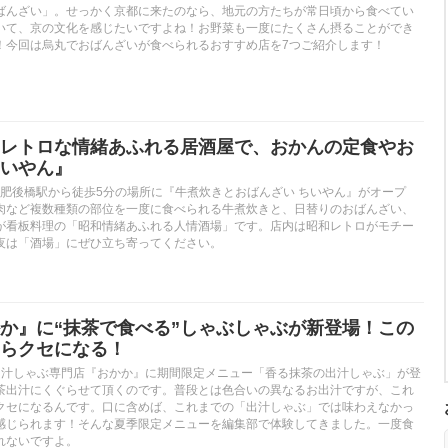
ばんざい」。せっかく京都に来たのなら、地元の方たちが常日頃から食べてい
いて、京の文化を感じたいですよね！お野菜も一度にたくさん摂ることができ
！今回は烏丸でおばんざいが食べられるおすすめ店を7つご紹介します！
レトロな情緒あふれる居酒屋で、おかんの定食やお
いやん』
）、肥後橋駅から徒歩5分の場所に『牛煮炊きとおばんざい ちいやん』がオープ
肉など複数種類の部位を一度に食べられる牛煮炊きと、日替りのおばんざい、
が看板料理の「昭和情緒あふれる人情酒場」です。店内は昭和レトロがモチー
夜は「酒場」にぜひ立ち寄ってください。
か』に“抹茶で食べる”しゃぶしゃぶが新登場！この
らクセになる！
出汁しゃぶ専門店『おかか』に期間限定メニュー「香る抹茶の出汁しゃぶ」が登
茶出汁にくぐらせて頂くのです。普段とは色合いの異なるお出汁ですが、これ
クセになるんです。口に含めば、これまでの「出汁しゃぶ」では味わえなかっ
感じられます！そんな夏季限定メニューを編集部で体験してきました。一度食
れないですよ。