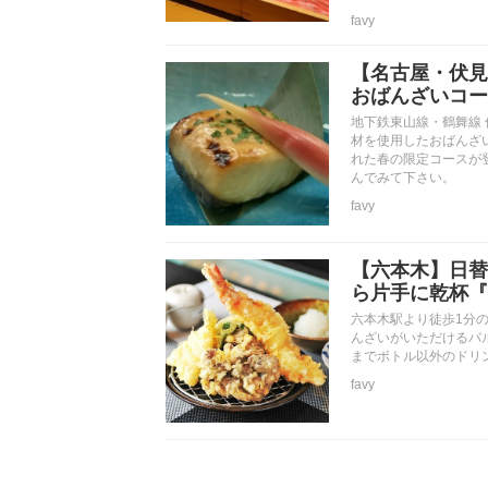
favy
【名古屋・伏見
おばんざいコー
地下鉄東山線・鶴舞線
材を使用したおばんざ
れた春の限定コースが
んでみて下さい。
favy
【六本木】日替
ら片手に乾杯『ch
六本木駅より徒歩1分の
んざいがいただけるバ
までボトル以外のドリン
favy