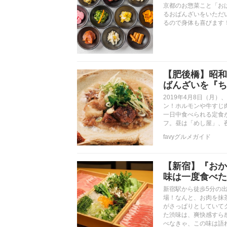
京都のお惣菜こと「お
るおばんざいをいただ
るので身体も喜びます
【肥後橋】昭和
ばんざいを『ち
2019年4月8日（月
ン！ホルモンや牛すじ
一日中食べられる定食
フ。昼は「めし屋」、
favyグルメガイド
【新宿】『おか
味は一度食べた
新宿駅から徒歩5分の
場！なんと、お肉を抹
がさっぱりとしていて
た渋味は、爽快感すら
べなきゃ、この味は語