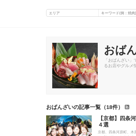
おば
「おばんざい」で
るお店やグルメ
おばんざいの記事一覧（18件）
【京都】四条河
４選
京都、四条河原町、木