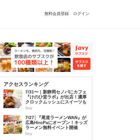
無料会員登録
ログイン
アクセスランキング
1
7/31〜｜新静岡セノバにカフェ
『けのひ堂ラボ』が出店！濃厚
クロックムッシュにスイーツも
favy
2
7/27│『尾道ラーメンWAN』が
広島HiroPaにオープン！キッズ
ラーメン無料イベント開催
favy