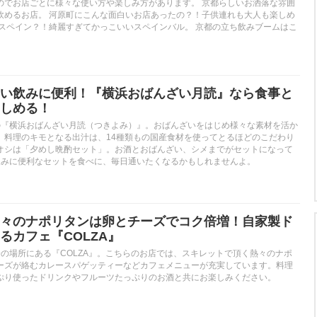
のでお店ごとに様々な使い方や楽しみ方があります。 京都らしいお洒落な雰囲
飲めるお店。 河原町にこんな面白いお店あったの？！子供連れも大人も楽しめ
でスペイン？！綺麗すぎてかっこいいスペインバル。 京都の立ち飲みブームはこ
い飲みに便利！『横浜おばんざい月読』なら食事と
しめる！
の『横浜おばんざい月読（つきよみ）』。おばんざいをはじめ様々な素材を活か
。料理のキモとなる出汁は、14種類もの国産食材を使ってとるほどのこだわり
オシは「夕めし晩酌セット」。お酒とおばんざい、シメまでがセットになって
い飲みに便利なセットを食べに、毎日通いたくなるかもしれませんよ。
々のナポリタンは卵とチーズでコク倍増！自家製ド
るカフェ『COLZA』
分の場所にある『COLZA』。こちらのお店では、スキレットで頂く熱々のナポ
ーズが絡むカレースパゲッティーなどカフェメニューが充実しています。料理
ぷり使ったドリンクやフルーツたっぷりのお酒と共にお楽しみください。