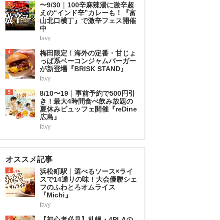
3
〜9/30｜100辛麻辣湯に激辛超
えの“インド辛”カレーも！『富
山北口横丁』で激辛フェス開催
中
favy
4
梅田限定！海外の定番・甘じょ
っぱ系ベーコンジャムバーガー
が新登場『BRISK STAND』
favy
5
8/10〜19｜事前予約で500円引
き！最大4時間食べ飲み放題の
夏休みビュッフェ開催『reDine
広島』
favy
オススメ記事
1
浜松町駅｜選べるソース×ライ
スで14通りの味！大会優勝シェ
フのふわとろオムライス
『Michi』
favy
2
【初心者必見】札幌・4PLAの