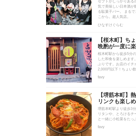
セプトがしっかりある
気で美味しい日本酒が
る駄菓子バー。 まる
こから。超人気店。
ひなすけぐらむ
【桜木町】ちょ
晩酌が一度に楽
桜木町駅から徒歩5分
した和食を楽しめます
ぶりです。お店のイチ
2,000円以下！ちょ
favy
【堺筋本町】熱
リンクも楽しめ
堺筋本町駅より徒歩3
リタンや、とろけるチ
と一緒に小松菜をたっ
favy