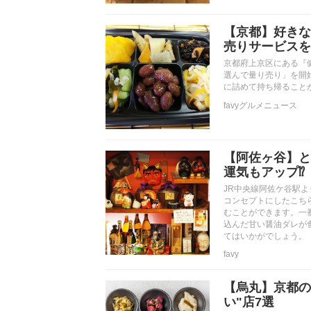
【京都】好きな
売りサービスを
京都府上京区にある『
選んで量り売り」を開始
に詰めて持ち帰ること
favyグルメニュース
【阿佐ヶ谷】と
運気もアップ⁉
JR中央線阿佐ケ谷駅
コンセプトにしたこち
むことができます。一
込んだ甘い醤油ダレが
てはいかがでしょう。
favy
【烏丸】京都の
い"店7選