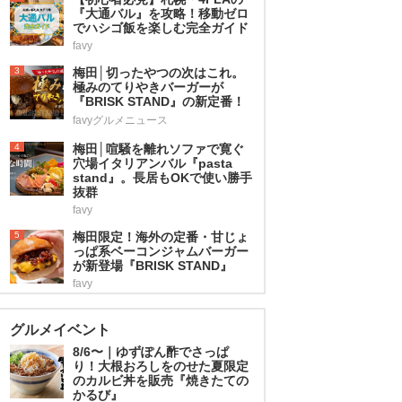
『大通バル』を攻略！移動ゼロ
でハシゴ飯を楽しむ完全ガイド
favy
3
梅田│切ったやつの次はこれ。
極みのてりやきバーガーが
『BRISK STAND』の新定番！
favyグルメニュース
4
梅田│喧騒を離れソファで寛ぐ
穴場イタリアンバル『pasta
stand』。長居もOKで使い勝手
抜群
favy
5
梅田限定！海外の定番・甘じょ
っぱ系ベーコンジャムバーガー
が新登場『BRISK STAND』
favy
グルメイベント
8/6〜｜ゆずぽん酢でさっぱ
り！大根おろしをのせた夏限定
のカルビ丼を販売『焼きたての
かるび』