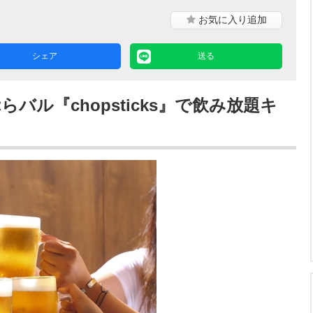
お気に入り
追加
シェア
送る
バル『chopsticks』で飲み放題キ