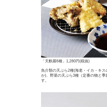
「天麩羅6種」1,280円(税抜)
魚介類の天ぷら2種(海老・イカ・キス
か)、野菜の天ぷら3種（定番の物と
す。