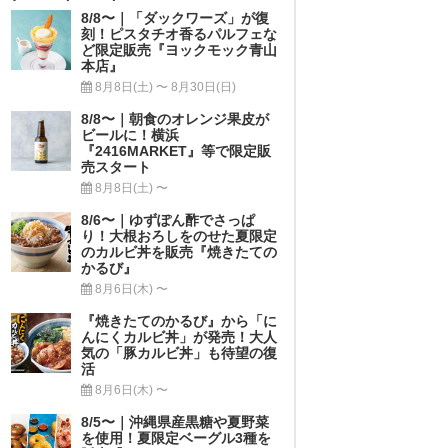
8/8〜｜「ダックワーズ」が復
刻！ピスタチオ香るパルフェな
ど限定販売『ヨックモック青山
本店』
8月8日(土) 〜 8月30日(日)
8/8〜｜朝食のオレンジ果皮が
ビールに！横浜
『2416MARKET』等で限定販
売スタート
8月8日(土) 〜
8/6〜｜ゆずぽん酢でさっぱ
り！大根おろしをのせた夏限定
のカルビ丼を販売『焼きたての
かるび』
8月6日(木) 〜
『焼きたてのかるび』から「に
んにくカルビ丼」が発売！大人
気の「豚カルビ丼」も待望の復
活
8月6日(木) 〜
8/5〜｜沖縄県産黒糖や夏野菜
を使用！夏限定ベーグル3種を