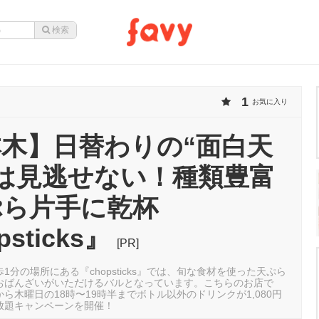
1
お気に入り
木】日替わりの“面白天
は見逃せない！種類豊富
ぷら片手に乾杯
psticks』
[PR]
1分の場所にある『chopsticks』では、旬な食材を使った天ぷら
おばんざいがいただけるバルとなっています。こちらのお店で
ら木曜日の18時〜19時半までボトル以外のドリンクが1,080円
放題キャンペーンを開催！