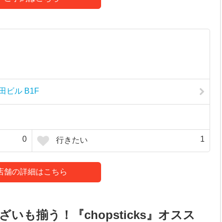
田ビル B1F
0
1
行きたい
店舗の詳細はこちら
も揃う！『chopsticks』オスス