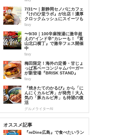
2
7/31〜｜新静岡セノバにカフェ
『けのひ堂ラボ』が出店！濃厚
クロックムッシュにスイーツも
favy
3
〜9/30｜100辛麻辣湯に激辛超
えの“インド辛”カレーも！『富
山北口横丁』で激辛フェス開催
中
favy
4
梅田限定！海外の定番・甘じょ
っぱ系ベーコンジャムバーガー
が新登場『BRISK STAND』
favy
5
『焼きたてのかるび』から「に
んにくカルビ丼」が発売！大人
気の「豚カルビ丼」も待望の復
活
グルメライターAI
オススメ記事
1
『reDine広島』で食べたいラン