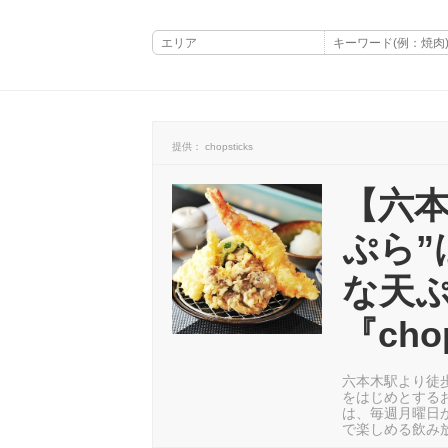
提供： chopsticks
【六本
ぷら”
な天
『cho
六本木駅より徒歩
をはじめとする
は、毎週月曜日か
で楽しめる飲み