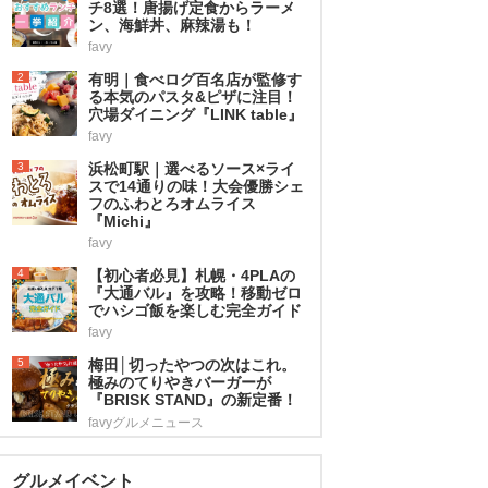
チ8選！唐揚げ定食からラーメ
ン、海鮮丼、麻辣湯も！
favy
2
有明｜食べログ百名店が監修す
る本気のパスタ&ピザに注目！
穴場ダイニング『LINK table』
favy
3
浜松町駅｜選べるソース×ライ
スで14通りの味！大会優勝シェ
フのふわとろオムライス
『Michi』
favy
4
【初心者必見】札幌・4PLAの
『大通バル』を攻略！移動ゼロ
でハシゴ飯を楽しむ完全ガイド
favy
5
梅田│切ったやつの次はこれ。
極みのてりやきバーガーが
『BRISK STAND』の新定番！
favyグルメニュース
グルメイベント