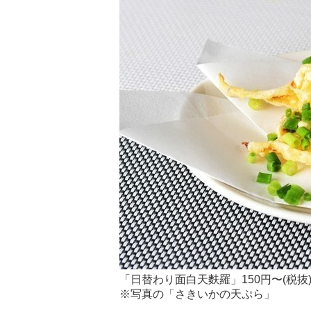
「日替わり面白天麩羅」150円〜(税抜
※写真の「さきいかの天ぷら」