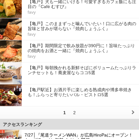
【亀戸】犬も一緒にいける！可愛すぎるカフェ飯にも注
目の『Café むすび』
favy
【亀戸】このままずっと噛んでいたい！口に広がる肉の
旨味と甘みが堪らない『焼肉しょうふく』
favy
【亀戸】期間限定で飲み放題が390円に！旨味たっぷり
の焼肉をお酒と一緒に『焼肉しょうふく』
favy
【亀戸】毎朝挽かれる新鮮そばにボリュームたっぷりラ
ンチセットも！蕎麦屋ならココ5選
【亀戸駅近】お酒片手に楽しめる熟成肉や博多串焼き
も！ふらっと寄りたいバル・ビストロ5選
1
2
アクセスランキング
1
7/27│『尾道ラーメンWAN』が広島HiroPaにオープン！