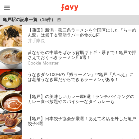
亀戸駅の記事一覧（15件）
【蒲田】新潟・燕三条ラーメンを全国区にした『らーめ
ん潤』は煮干＆背脂ラバー必食の1杯
井手隊長
昔ながらの中華そばから背脂ギトギト系まで！亀戸で押
さえておくべきラーメン店6選！
Cookie Monster.
うなぎダシ100%の「鰻ラーメン」!?亀戸『八べえ』に
は老舗うなぎ屋だからできるラーメンがある！
【亀戸】の美味しいカレー屋6選！ランチバイキングの
カレー食べ放題やスパイシーなタイカレーも
【亀戸】日本餃子協会が厳選！あえて名店を外した亀戸
餃子8選