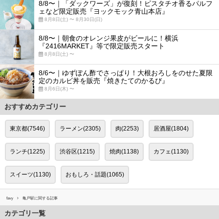
8/8〜｜「ダックワーズ」が復刻！ピスタチオ香るパルフ
ェなど限定販売『ヨックモック青山本店』
8月8日(土) 〜 8月30日(日)
8/8〜｜朝食のオレンジ果皮がビールに！横浜
『2416MARKET』等で限定販売スタート
8月8日(土) 〜
8/6〜｜ゆずぽん酢でさっぱり！大根おろしをのせた夏限
定のカルビ丼を販売『焼きたてのかるび』
8月6日(木) 〜
おすすめカテゴリー
東京都(7546)
ラーメン(2305)
肉(2253)
居酒屋(1804)
ランチ(1225)
渋谷区(1215)
焼肉(1138)
カフェ(1130)
スイーツ(1130)
おもしろ・話題(1065)
favy
亀戸駅に関する記事
カテゴリ一覧