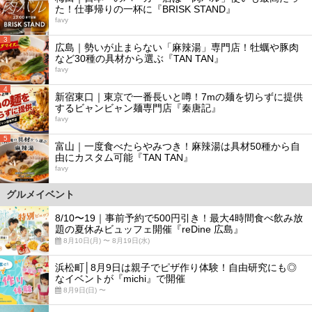
た！仕事帰りの一杯に『BRISK STAND』
favy
3
広島｜勢いが止まらない「麻辣湯」専門店！牡蠣や豚肉
など30種の具材から選ぶ『TAN TAN』
favy
4
新宿東口｜東京で一番長いと噂！7mの麺を切らずに提供
するビャンビャン麺専門店『秦唐記』
favy
5
富山｜一度食べたらやみつき！麻辣湯は具材50種から自
由にカスタム可能『TAN TAN』
favy
グルメイベント
8/10〜19｜事前予約で500円引き！最大4時間食べ飲み放
題の夏休みビュッフェ開催『reDine 広島』
8月10日(月) 〜 8月19日(水)
浜松町│8月9日は親子でピザ作り体験！自由研究にも◎
なイベントが『michi』で開催
8月9日(日) 〜