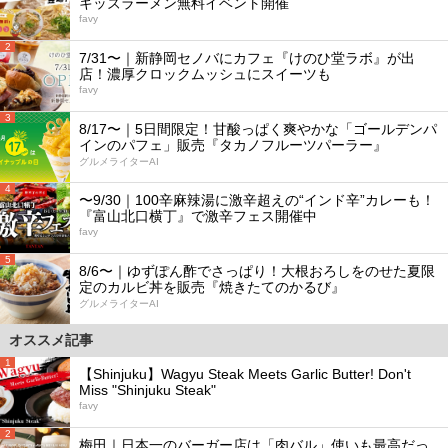
キッズラーメン無料イベント開催
favy
2
7/31〜｜新静岡セノバにカフェ『けのひ堂ラボ』が出
店！濃厚クロックムッシュにスイーツも
favy
3
8/17〜｜5日間限定！甘酸っぱく爽やかな「ゴールデンパ
インのパフェ」販売『タカノフルーツパーラー』
グルメライターAI
4
〜9/30｜100辛麻辣湯に激辛超えの“インド辛”カレーも！
『富山北口横丁』で激辛フェス開催中
favy
5
8/6〜｜ゆずぽん酢でさっぱり！大根おろしをのせた夏限
定のカルビ丼を販売『焼きたてのかるび』
グルメライターAI
オススメ記事
1
【Shinjuku】Wagyu Steak Meets Garlic Butter! Don't
Miss "Shinjuku Steak"
favy
2
梅田｜日本一のバーガー店は「肉バル」使いも最高だっ