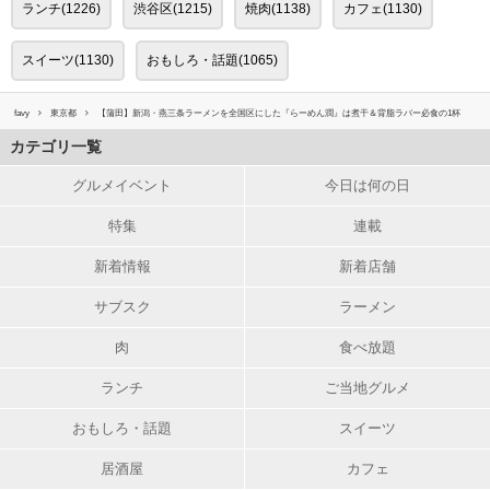
ランチ(1226)
渋谷区(1215)
焼肉(1138)
カフェ(1130)
スイーツ(1130)
おもしろ・話題(1065)
favy
東京都
【蒲田】新潟・燕三条ラーメンを全国区にした『らーめん潤』は煮干＆背脂ラバー必食の1杯
カテゴリ一覧
グルメイベント
今日は何の日
特集
連載
新着情報
新着店舗
サブスク
ラーメン
肉
食べ放題
ランチ
ご当地グルメ
おもしろ・話題
スイーツ
居酒屋
カフェ