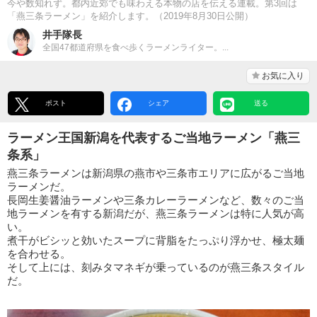
今や数知れず。都内近郊でも味わえる本物の店を伝える連載。第3回は
「燕三条ラーメン」を紹介します。（2019年8月30日公開）
井手隊長
全国47都道府県を食べ歩くラーメンライター。...
お気に入り
ポスト
シェア
送る
ラーメン王国新潟を代表するご当地ラーメン「燕三
条系」
燕三条ラーメンは新潟県の燕市や三条市エリアに広がるご当地
ラーメンだ。
長岡生姜醤油ラーメンや三条カレーラーメンなど、数々のご当
地ラーメンを有する新潟だが、燕三条ラーメンは特に人気が高
い。
煮干がビシッと効いたスープに背脂をたっぷり浮かせ、極太麺
を合わせる。
そして上には、刻みタマネギが乗っているのが燕三条スタイル
だ。