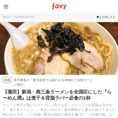
更新日： 2025年02月13日
お気に入り
1
井手隊長の「東京近郊でも味わえる本物のご当地ラーメ
連載
ン探訪」
【蒲田】新潟・燕三条ラーメンを全国区にした『ら
ーめん潤』は煮干＆背脂ラバー必食の1杯
ビシッと煮干が効いたスープにこれでもか！とたっぷりの背脂を浮かせ
た「燕三条ラーメン」。長きにわたり、新潟県民から愛され続けてきた1
杯に迫ります。——地域に愛され独自の進化を遂げた「ご当地の味」は