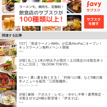
関連する記事
7/27│『尾道ラーメンWAN』が広島HiroPaにオープン！
キッズラーメン無料イベント開催
favy
汐留│丸ごと1本の明太子が贅沢！土日限定の冷製玄米う
どんに注目｜『BLOOM TOKYO』
favy
8/1〜｜暑い夏を熱くする！「灼熱つけ麺」など3種の激
辛メニューを販売『三田製麺所』
グルメライターAI
汐留│麻辣・アボカド・レモン・冷やし中華！夏季限定・
冷製まぜそば4種が新登場！『伊太そば』
favy