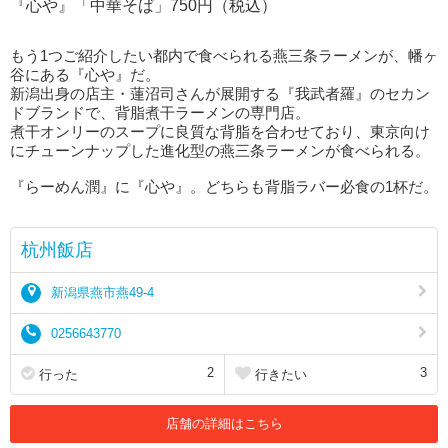
『心や』「中華そば」750円（税込）
もう1つご紹介したい都内で食べられる燕三条ラーメンが、幡ヶ
谷にある『心や』だ。
新潟出身の店主・蓮沼司さんが展開する『我武者羅』のセカン
ドブランドで、背脂煮干ラーメンの専門店。
煮干オンリーのスープに良質な背脂を合わせており、東京向け
にチューンナップした進化型の燕三条ラーメンが食べられる。
『らーめん潤』に『心や』。どちらも背脂ラバー必食の1杯だ。
杭州飯店
新潟県燕市燕49-4
0256643770
2
3
行った
行きたい
店舗の詳細はこちら