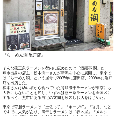
『らーめん潤 亀戸店』
そんな燕三条ラーメンを都内に広めたのは『酒麺亭 潤』だ。
燕市出身の店主・松本潤一さんが新潟を中心に展開し、東京で
は『らーめん潤』という屋号で2005年に蒲田店、2009年に亀戸
店を出店した。
松本さんは幼い頃から食べていた背脂煮干ラーメンが東京にも
大阪にもないことを知り、いずれは燕三条ラーメンを全国区に
するべく、燕市にある自宅の玄関を改装しお店をはじめた。
東京で背脂ラーメンは『土佐っ子』『ホープ軒』『香月』など
ですでに人気があり、煮干しラーメンは『春木屋』『メルシ