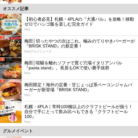
オススメ記事
1
【初心者必見】札幌・4PLAの『大通バル』を攻略！移動
ゼロでハシゴ飯を楽しむ完全ガイド
favy
2
梅田│切ったやつの次はこれ。極みのてりやきバーガーが
『BRISK STAND』の新定番！
favyグルメニュース
3
梅田│喧騒を離れソファで寛ぐ穴場イタリアンバル
『pasta stand』。長居もOKで使い勝手抜群
favy
4
梅田限定！海外の定番・甘じょっぱ系ベーコンジャムバ
ーガーが新登場『BRISK STAND』
favy
5
札幌・4PLA｜常時100種以上のクラフトビールが揃う！
自分で手にとって飲み比べもできる『クラフトビール
100』
favy
グルメイベント