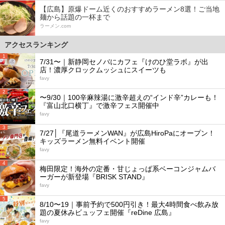
【広島】原爆ドーム近くのおすすめラーメン8選！ご当地
麺から話題の一杯まで
ラーメン.com
アクセスランキング
1
7/31〜｜新静岡セノバにカフェ『けのひ堂ラボ』が出
店！濃厚クロックムッシュにスイーツも
favy
2
〜9/30｜100辛麻辣湯に激辛超えの“インド辛”カレーも！
『富山北口横丁』で激辛フェス開催中
favy
3
7/27│『尾道ラーメンWAN』が広島HiroPaにオープン！
キッズラーメン無料イベント開催
favy
4
梅田限定！海外の定番・甘じょっぱ系ベーコンジャムバ
ーガーが新登場『BRISK STAND』
favy
5
8/10〜19｜事前予約で500円引き！最大4時間食べ飲み放
題の夏休みビュッフェ開催『reDine 広島』
favy