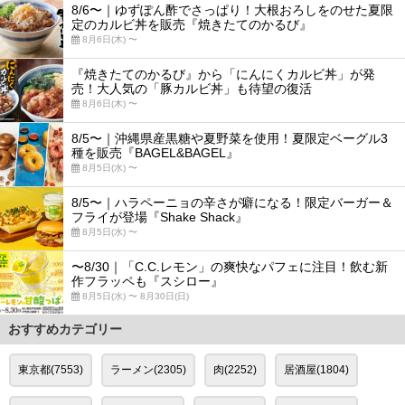
8/6〜｜ゆずぽん酢でさっぱり！大根おろしをのせた夏限
定のカルビ丼を販売『焼きたてのかるび』
8月6日(木) 〜
『焼きたてのかるび』から「にんにくカルビ丼」が発
売！大人気の「豚カルビ丼」も待望の復活
8月6日(木) 〜
8/5〜｜沖縄県産黒糖や夏野菜を使用！夏限定ベーグル3
種を販売『BAGEL&BAGEL』
8月5日(水) 〜
8/5〜｜ハラペーニョの辛さが癖になる！限定バーガー＆
フライが登場『Shake Shack』
8月5日(水) 〜
〜8/30｜「C.C.レモン」の爽快なパフェに注目！飲む新
作フラッペも『スシロー』
8月5日(水) 〜 8月30日(日)
おすすめカテゴリー
東京都(7553)
ラーメン(2305)
肉(2252)
居酒屋(1804)