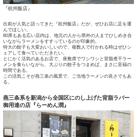
『杭州飯店』
出前が人気と語ってきた『杭州飯店』だが、ぜひお店に足を運
んでほしい。
80席もある広い店内は、地元の人から県外の人までひしめき合
いながらラーメンをすすっているのが印象的。
特大の餃子も大変おいしいので、複数人で行かれる時はぜひシ
ェアして食べていただきたい。
とにかく活気のあるお店で、座敷席でワシワシと背脂煮干ラー
メンを食らいながら、大ぶりの餃子をつまめば、まさに至福の
時間である。
この活気こそが燕三条の風景で、ご当地ラーメンの良さでもあ
る。
燕三条系を新潟から全国区にのし上げた背脂ラバー
御用達の店『らーめん潤』