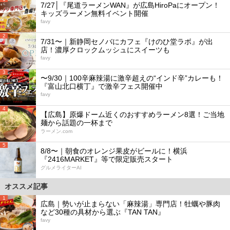
7/27│『尾道ラーメンWAN』が広島HiroPaにオープン！
キッズラーメン無料イベント開催
favy
2
7/31〜｜新静岡セノバにカフェ『けのひ堂ラボ』が出
店！濃厚クロックムッシュにスイーツも
favy
3
〜9/30｜100辛麻辣湯に激辛超えの“インド辛”カレーも！
『富山北口横丁』で激辛フェス開催中
favy
4
【広島】原爆ドーム近くのおすすめラーメン8選！ご当地
麺から話題の一杯まで
ラーメン.com
5
8/8〜｜朝食のオレンジ果皮がビールに！横浜
『2416MARKET』等で限定販売スタート
グルメライターAI
オススメ記事
1
広島｜勢いが止まらない「麻辣湯」専門店！牡蠣や豚肉
など30種の具材から選ぶ『TAN TAN』
favy