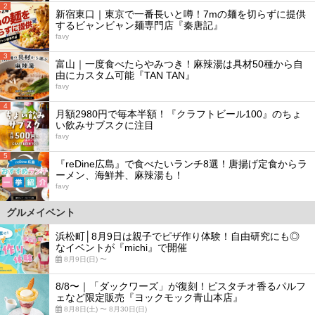
2
新宿東口｜東京で一番長いと噂！7mの麺を切らずに提供
するビャンビャン麺専門店『秦唐記』
favy
3
富山｜一度食べたらやみつき！麻辣湯は具材50種から自
由にカスタム可能『TAN TAN』
favy
4
月額2980円で毎本半額！『クラフトビール100』のちょ
い飲みサブスクに注目
favy
5
『reDine広島』で食べたいランチ8選！唐揚げ定食からラ
ーメン、海鮮丼、麻辣湯も！
favy
グルメイベント
浜松町│8月9日は親子でピザ作り体験！自由研究にも◎
なイベントが『michi』で開催
8月9日(日) 〜
8/8〜｜「ダックワーズ」が復刻！ピスタチオ香るパルフ
ェなど限定販売『ヨックモック青山本店』
8月8日(土) 〜 8月30日(日)