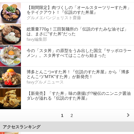
【期間限定】肉づくしの「オールスターツリーすた丼」
をテイクアウト！『伝説のすた丼屋』
グルメエバンジェリスト齋藤
総重量770g！三田製麺所の「伝説のすたみな油そば」
は、まさに"すた丼"だった
favy編集部
今の「スタ丼」の原型をうみ出した国立『サッポロラー
メン』。スタ丼すべてはここから始まった
博多とんこつ×すた丼！『伝説のすた丼屋』から「博多
とんこつ“MTK”すた丼」が新発売！
favyグルメニュース
【新発売】「すた丼」味の唐揚げ!?秘伝のニンニク醤油
ダレが溢れる『伝説のすた丼屋』
1
2
アクセスランキング
1