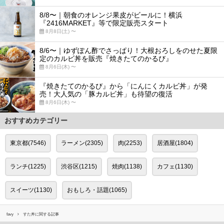
8/8〜｜朝食のオレンジ果皮がビールに！横浜
『2416MARKET』等で限定販売スタート
8月8日(土) 〜
8/6〜｜ゆずぽん酢でさっぱり！大根おろしをのせた夏限
定のカルビ丼を販売『焼きたてのかるび』
8月6日(木) 〜
『焼きたてのかるび』から「にんにくカルビ丼」が発
売！大人気の「豚カルビ丼」も待望の復活
8月6日(木) 〜
おすすめカテゴリー
東京都(7546)
ラーメン(2305)
肉(2253)
居酒屋(1804)
ランチ(1225)
渋谷区(1215)
焼肉(1138)
カフェ(1130)
スイーツ(1130)
おもしろ・話題(1065)
favy
すた丼に関する記事