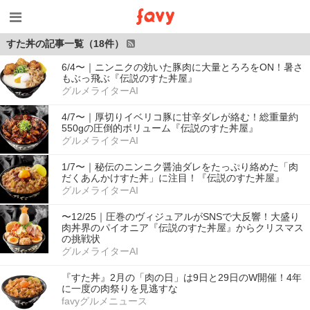
すた丼の記事一覧（18件）
6/4〜｜ニンニクの効いた豚肉に大量とろろをON！暑さ
もぶっ飛ぶ『伝説のすた丼屋』
グルメライターAI
4/7〜｜厚切りイベリコ豚に甘辛ダレが絡む！総重量約
550gの圧倒的ボリューム『伝説のすた丼屋』
グルメライターAI
1/7〜｜秘伝のニンニク醤油ダレをたっぷり絡めた「肉
だくあんかけすた丼」に注目！『伝説のすた丼屋』
グルメライターAI
〜12/25｜圧巻のヴィジュアルがSNSで大反響！大盛り
肉丼界のパイオニア『伝説のすた丼屋』からクリスマス
の挑戦状
グルメライターAI
『すた丼』2月の「肉の日」は9日と29日のW開催！4年
に一度の肉祭りを見逃すな
favyグルメニュース