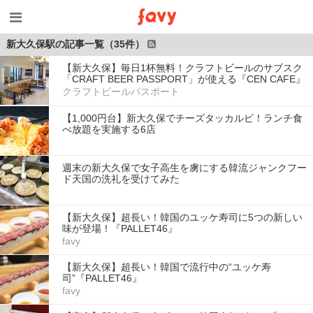
新大久保駅の記事一覧（35件）
【新大久保】毎日1杯無料！クラフトビールのサブスク
「CRAFT BEER PASSPORT」が使える『CEN CAFE』
クラフトビールパスポート
【1,000円台】新大久保でチーズタッカルビ！ランチ食
べ放題を実施する6店
週末の新大久保で女子高生を虜にする韓流ジャンクフー
ド天国の洗礼を受けてみた
【新大久保】超長い！韓国のユッケ寿司に5つの新しい
味が登場！『PALLET46』
favy
【新大久保】超長い！韓国で流行中の“ユッケ寿
司”『PALLET46』
favy