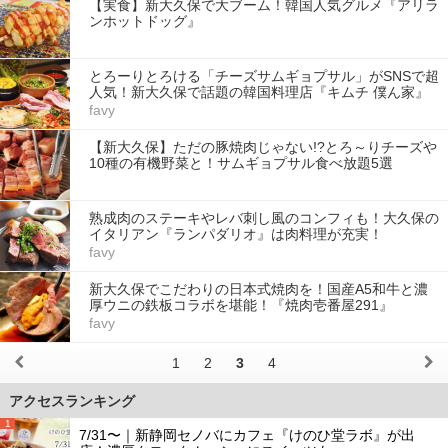
【実食】新大久保で大ブーム！韓国人気グルメ『アリラ
ンホットドッグ』
とろーりとろける「チーズサムギョプサル」がSNSで超
人気！新大久保で話題の韓国料理店『キムチ 僕ん家』
favy
【新大久保】ただの豚焼肉じゃない!?とろ～りチーズや
10種の有機野菜と！サムギョプサル食べ放題5選
熟成肉のステーキやレバ刺し風のコンフィも！大久保の
イタリアン『ランパダリオ』は肉料理が充実！
favy
新大久保でこだわりの日本式焼肉を！国産A5和牛と濃
厚ウニの鉄板コラボを堪能！『焼肉壱番屋291』
favy
1
2
3
4
アクセスランキング
1
7/31〜｜新静岡セノバにカフェ『けのひ堂ラボ』が出