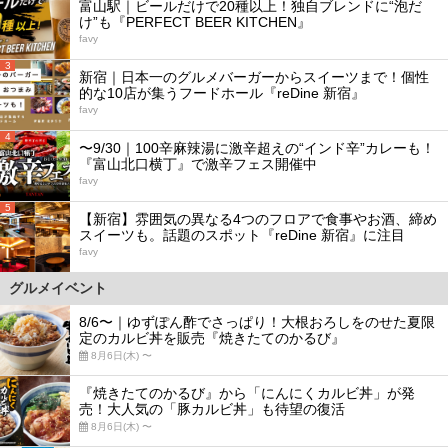
富山駅｜ビールだけで20種以上！独自ブレンドに“泡だ
け”も『PERFECT BEER KITCHEN』
favy
3
新宿｜日本一のグルメバーガーからスイーツまで！個性
的な10店が集うフードホール『reDine 新宿』
favy
4
〜9/30｜100辛麻辣湯に激辛超えの“インド辛”カレーも！
『富山北口横丁』で激辛フェス開催中
favy
5
【新宿】雰囲気の異なる4つのフロアで食事やお酒、締め
スイーツも。話題のスポット『reDine 新宿』に注目
favy
グルメイベント
8/6〜｜ゆずぽん酢でさっぱり！大根おろしをのせた夏限
定のカルビ丼を販売『焼きたてのかるび』
8月6日(木) 〜
『焼きたてのかるび』から「にんにくカルビ丼」が発
売！大人気の「豚カルビ丼」も待望の復活
8月6日(木) 〜