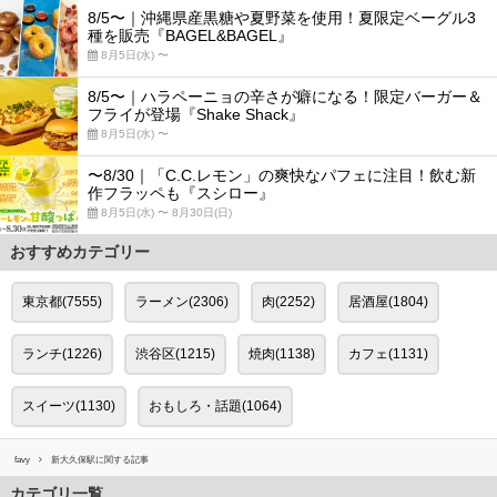
8/5〜｜沖縄県産黒糖や夏野菜を使用！夏限定ベーグル3
種を販売『BAGEL&BAGEL』
8月5日(水) 〜
8/5〜｜ハラペーニョの辛さが癖になる！限定バーガー＆
フライが登場『Shake Shack』
8月5日(水) 〜
〜8/30｜「C.C.レモン」の爽快なパフェに注目！飲む新
作フラッペも『スシロー』
8月5日(水) 〜 8月30日(日)
おすすめカテゴリー
東京都(7555)
ラーメン(2306)
肉(2252)
居酒屋(1804)
ランチ(1226)
渋谷区(1215)
焼肉(1138)
カフェ(1131)
スイーツ(1130)
おもしろ・話題(1064)
favy
新大久保駅に関する記事
カテゴリ一覧