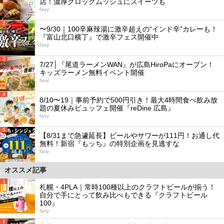
店！濃厚クロックムッシュにスイーツも
favy
2
〜9/30｜100辛麻辣湯に激辛超えの“インド辛”カレーも！
『富山北口横丁』で激辛フェス開催中
favy
3
7/27│『尾道ラーメンWAN』が広島HiroPaにオープン！
キッズラーメン無料イベント開催
favy
4
8/10〜19｜事前予約で500円引き！最大4時間食べ飲み放
題の夏休みビュッフェ開催『reDine 広島』
favy
5
【8/31まで急遽延長】ビールやサワーが111円！お通し代
無料！新宿『もッち』の特別企画を見逃すな
favy
オススメ記事
1
札幌・4PLA｜常時100種以上のクラフトビールが揃う！
自分で手にとって飲み比べもできる『クラフトビール
100』
favy
2