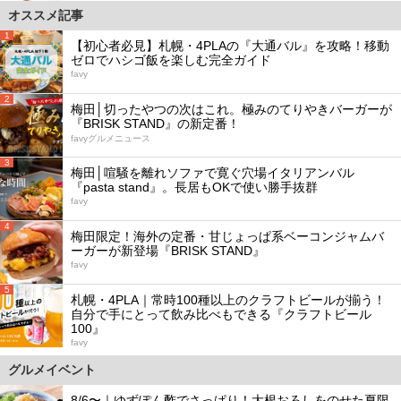
オススメ記事
1
【初心者必見】札幌・4PLAの『大通バル』を攻略！移動
ゼロでハシゴ飯を楽しむ完全ガイド
favy
2
梅田│切ったやつの次はこれ。極みのてりやきバーガーが
『BRISK STAND』の新定番！
favyグルメニュース
3
梅田│喧騒を離れソファで寛ぐ穴場イタリアンバル
『pasta stand』。長居もOKで使い勝手抜群
favy
4
梅田限定！海外の定番・甘じょっぱ系ベーコンジャムバ
ーガーが新登場『BRISK STAND』
favy
5
札幌・4PLA｜常時100種以上のクラフトビールが揃う！
自分で手にとって飲み比べもできる『クラフトビール
100』
favy
グルメイベント
8/6〜｜ゆずぽん酢でさっぱり！大根おろしをのせた夏限