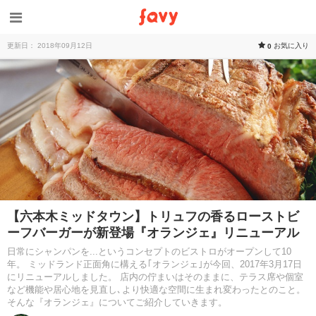
更新日： 2018年09月12日
お気に入り
0
【六本木ミッドタウン】トリュフの香るローストビ
ーフバーガーが新登場『オランジェ』リニューアル
日常にシャンパンを...というコンセプトのビストロがオープンして10
年。 ミッドランド正面角に構える｢オランジェ｣が今回、2017年3月17日
にリニューアルしました。 店内の佇まいはそのままに、テラス席や個室
など機能や居心地を見直し､より快適な空間に生まれ変わったとのこと。
そんな『オランジェ』についてご紹介していきます。