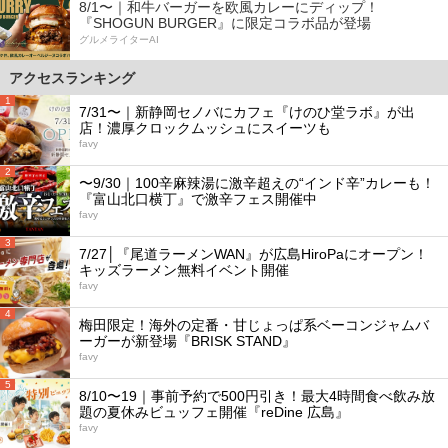
8/1〜｜和牛バーガーを欧風カレーにディップ！
『SHOGUN BURGER』に限定コラボ品が登場
グルメライターAI
アクセスランキング
1
7/31〜｜新静岡セノバにカフェ『けのひ堂ラボ』が出
店！濃厚クロックムッシュにスイーツも
favy
2
〜9/30｜100辛麻辣湯に激辛超えの“インド辛”カレーも！
『富山北口横丁』で激辛フェス開催中
favy
3
7/27│『尾道ラーメンWAN』が広島HiroPaにオープン！
キッズラーメン無料イベント開催
favy
4
梅田限定！海外の定番・甘じょっぱ系ベーコンジャムバ
ーガーが新登場『BRISK STAND』
favy
5
8/10〜19｜事前予約で500円引き！最大4時間食べ飲み放
題の夏休みビュッフェ開催『reDine 広島』
favy