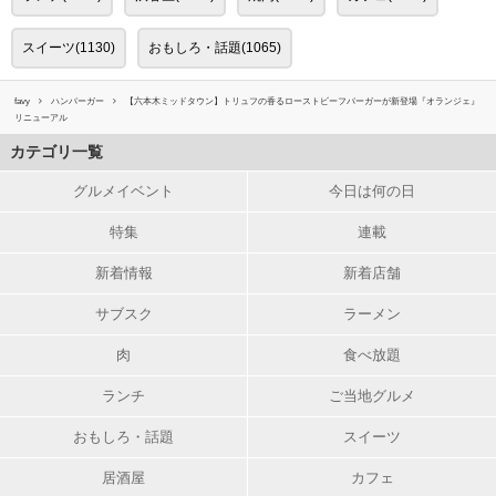
スイーツ(1130)
おもしろ・話題(1065)
favy
ハンバーガー
【六本木ミッドタウン】トリュフの香るローストビーフバーガーが新登場『オランジェ』
リニューアル
カテゴリ一覧
グルメイベント
今日は何の日
特集
連載
新着情報
新着店舗
サブスク
ラーメン
肉
食べ放題
ランチ
ご当地グルメ
おもしろ・話題
スイーツ
居酒屋
カフェ