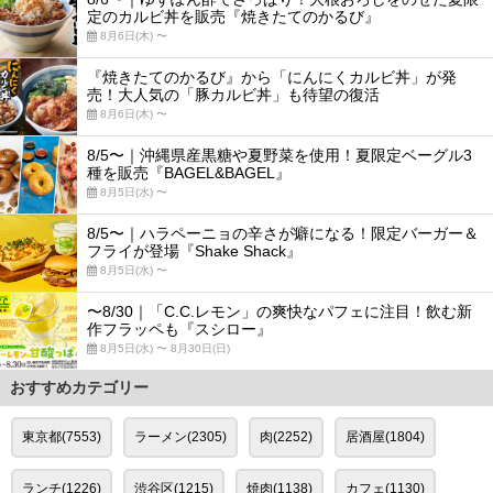
定のカルビ丼を販売『焼きたてのかるび』
8月6日(木) 〜
『焼きたてのかるび』から「にんにくカルビ丼」が発
売！大人気の「豚カルビ丼」も待望の復活
8月6日(木) 〜
8/5〜｜沖縄県産黒糖や夏野菜を使用！夏限定ベーグル3
種を販売『BAGEL&BAGEL』
8月5日(水) 〜
8/5〜｜ハラペーニョの辛さが癖になる！限定バーガー＆
フライが登場『Shake Shack』
8月5日(水) 〜
〜8/30｜「C.C.レモン」の爽快なパフェに注目！飲む新
作フラッペも『スシロー』
8月5日(水) 〜 8月30日(日)
おすすめカテゴリー
東京都(7553)
ラーメン(2305)
肉(2252)
居酒屋(1804)
ランチ(1226)
渋谷区(1215)
焼肉(1138)
カフェ(1130)