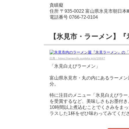
貪瞋癡
住所 〒935-0022 富山県氷見市朝日本町
電話番号 0766-72-0104
【氷見市・ラーメン】『
出典：https://ramendb.supleks.jp/s/16847
「氷見白えびラーメン」
富山県氷見市・丸の内にあるラーメン
分。
特に注目のメニュー「氷見白えびラーメ
を受賞するなど、美味しさもお墨付き
10時間以上煮込むことでくさみをま
ラスした1杯をぜひ味わってみてくだ