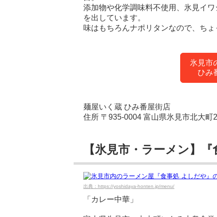
添加物や化学調味料不使用、氷見イワ
を出しています。
味はもちろんナポリタンなので、ちょ
氷見市
ひみ
麺屋いく蔵 ひみ番屋街店
住所 〒935-0004 富山県氷見市北大町2
【氷見市・ラーメン】『
出典：https://yoshidaya-honten.jp/menu/
「カレー中華」