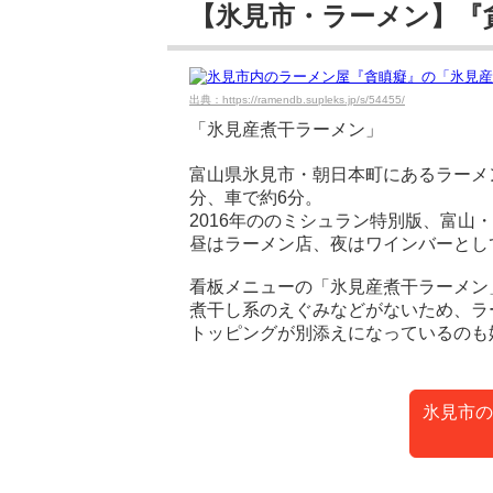
【氷見市・ラーメン】『
出典：https://ramendb.supleks.jp/s/54455/
「氷見産煮干ラーメン」
富山県氷見市・朝日本町にあるラーメ
分、車で約6分。
2016年ののミシュラン特別版、富山
昼はラーメン店、夜はワインバーとし
看板メニューの「氷見産煮干ラーメン
煮干し系のえぐみなどがないため、ラ
トッピングが別添えになっているのも
氷見市の