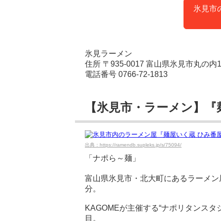
氷見市
氷見ラーメン
住所 〒935-0017 富山県氷見市丸の内1
電話番号 0766-72-1813
【氷見市・ラーメン】『
出典：https://ramendb.supleks.jp/s/75094/
「ナポら～麺」
富山県氷見市・北大町にあるラーメン
分。
KAGOMEが主催する“ナポリタンスタ
目。