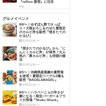
『reDine 新宿』に注目
favy
グルメイベント
8/6〜｜ゆずぽん酢でさっぱ
り！大根おろしをのせた夏限定
のカルビ丼を販売『焼きたての
かるび』
8月6日(木) 〜
『焼きたてのかるび』から「に
んにくカルビ丼」が発売！大人
気の「豚カルビ丼」も待望の復
活
8月6日(木) 〜
8/5〜｜沖縄県産黒糖や夏野菜
を使用！夏限定ベーグル3種を
販売『BAGEL&BAGEL』
8月5日(水) 〜
8/5〜｜ハラペーニョの辛さが
癖になる！限定バーガー＆フラ
イが登場『Shake Shack』
8月5日(水) 〜