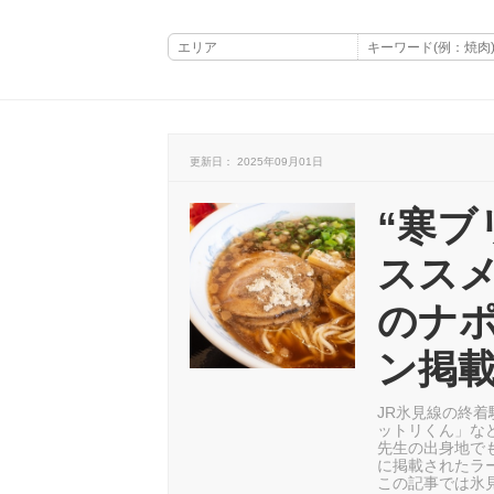
更新日： 2025年09月01日
“寒ブ
ススメ
のナ
ン掲
JR氷見線の終
ットリくん」な
先生の出身地で
に掲載されたラ
この記事では氷