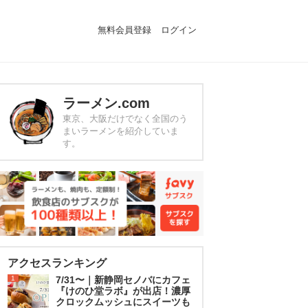
無料会員登録
ログイン
ラーメン.com
東京、大阪だけでなく全国のう
まいラーメンを紹介していま
す。
アクセスランキング
1
7/31〜｜新静岡セノバにカフェ
『けのひ堂ラボ』が出店！濃厚
クロックムッシュにスイーツも