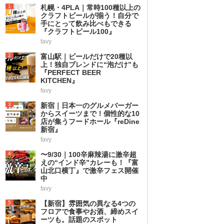
1
札幌・4PLA｜常時100種以上の
クラフトビールが揃う！自分で
手にとって飲み比べもできる
『クラフトビール100』
favy
2
富山駅｜ビールだけで20種以
上！独自ブレンドに“泡だけ”も
『PERFECT BEER
KITCHEN』
favy
3
新宿｜日本一のグルメバーガー
からスイーツまで！個性的な10
店が集うフードホール『reDine
新宿』
favy
4
〜9/30｜100辛麻辣湯に激辛超
えの“インド辛”カレーも！『富
山北口横丁』で激辛フェス開催
中
favy
5
【新宿】雰囲気の異なる4つの
フロアで食事やお酒、締めスイ
ーツも。話題のスポット