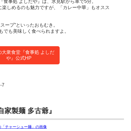
『食事処 よしだや』は、氷見駅から車で5分。
ルに楽しめるのも魅力ですが、「カレー中華」もオスス
スープ”といったおもむき。
もでも美味しく食べられますよ。
の大衆食堂『食事処 よしだ
や』公式HP
-7
自家製麺 多古爺』