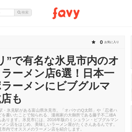
0
お気に入り
リ”で有名な氷見市内のオ
ラーメン店6選！日本一
ポラーメンにビブグルマ
載店も
着駅・氷見駅がある富山県氷見市。「オバケのQ太郎」や「忍者ハ
どを書いたことで知られる、漫画家の大御所である藤子不二雄A
もあります。氷見市には、2016年版のミシュラン・ビブグルマン
ーメン店をはじめ、美味しいラーメン屋がたくさんあるんです。
見市内でオススメのラーメン店を紹介します。