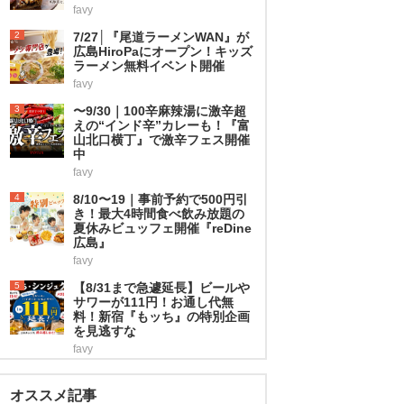
favy
2
7/27│『尾道ラーメンWAN』が
広島HiroPaにオープン！キッズ
ラーメン無料イベント開催
favy
3
〜9/30｜100辛麻辣湯に激辛超
えの“インド辛”カレーも！『富
山北口横丁』で激辛フェス開催
中
favy
4
8/10〜19｜事前予約で500円引
き！最大4時間食べ飲み放題の
夏休みビュッフェ開催『reDine
広島』
favy
5
【8/31まで急遽延長】ビールや
サワーが111円！お通し代無
料！新宿『もッち』の特別企画
を見逃すな
favy
オススメ記事