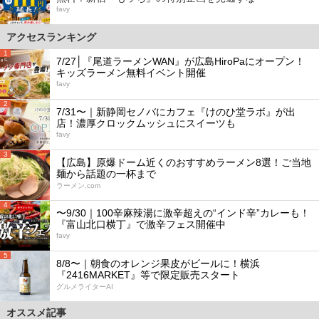
favy
アクセスランキング
1
7/27│『尾道ラーメンWAN』が広島HiroPaにオープン！
キッズラーメン無料イベント開催
favy
2
7/31〜｜新静岡セノバにカフェ『けのひ堂ラボ』が出
店！濃厚クロックムッシュにスイーツも
favy
3
【広島】原爆ドーム近くのおすすめラーメン8選！ご当地
麺から話題の一杯まで
ラーメン.com
4
〜9/30｜100辛麻辣湯に激辛超えの“インド辛”カレーも！
『富山北口横丁』で激辛フェス開催中
favy
5
8/8〜｜朝食のオレンジ果皮がビールに！横浜
『2416MARKET』等で限定販売スタート
グルメライターAI
オススメ記事