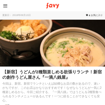
更新日： 2018年09月13日
お気に入り
4
【新宿】うどんが2種類楽しめる欲張りランチ！新宿
の創作うどん屋さん『一滴八銭屋』
今回は、新宿。新宿でランチといえば結構なお店の数があるので、迷い
がちですが、このお店はかなりおすすめです！なぜならうどんが一気に2
種楽しめるから。今回ご紹介する、『一滴八銭』ではうどんを2種類食べ
られるランチメニューがあるんです！一つに絞ることができなくても安
心。