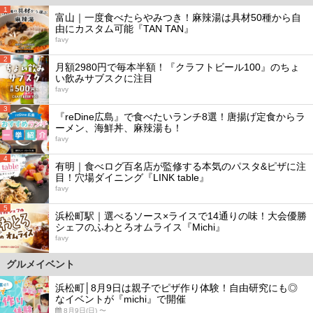
1
富山｜一度食べたらやみつき！麻辣湯は具材50種から自
由にカスタム可能『TAN TAN』
favy
2
月額2980円で毎本半額！『クラフトビール100』のちょ
い飲みサブスクに注目
favy
3
『reDine広島』で食べたいランチ8選！唐揚げ定食からラ
ーメン、海鮮丼、麻辣湯も！
favy
4
有明｜食べログ百名店が監修する本気のパスタ&ピザに注
目！穴場ダイニング『LINK table』
favy
5
浜松町駅｜選べるソース×ライスで14通りの味！大会優勝
シェフのふわとろオムライス『Michi』
favy
グルメイベント
浜松町│8月9日は親子でピザ作り体験！自由研究にも◎
なイベントが『michi』で開催
8月9日(日) 〜