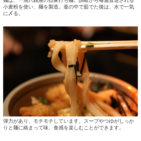
麺は、一滴八銭屋の自家打ち麺。讃岐から毎週直送される
小麦粉を使い、麺を製造。釜の中で茹でた後は、水で一気
に〆る。
弾力があり、モチモチしています。スープやつゆがしっか
りと麺に絡まって味、食感を楽しむことができます。