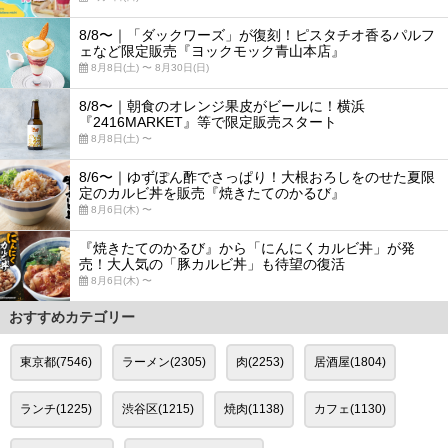
8/8〜｜「ダックワーズ」が復刻！ピスタチオ香るパルフ
ェなど限定販売『ヨックモック青山本店』
8月8日(土) 〜 8月30日(日)
8/8〜｜朝食のオレンジ果皮がビールに！横浜
『2416MARKET』等で限定販売スタート
8月8日(土) 〜
8/6〜｜ゆずぽん酢でさっぱり！大根おろしをのせた夏限
定のカルビ丼を販売『焼きたてのかるび』
8月6日(木) 〜
『焼きたてのかるび』から「にんにくカルビ丼」が発
売！大人気の「豚カルビ丼」も待望の復活
8月6日(木) 〜
おすすめカテゴリー
東京都(7546)
ラーメン(2305)
肉(2253)
居酒屋(1804)
ランチ(1225)
渋谷区(1215)
焼肉(1138)
カフェ(1130)