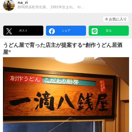
na_ri
静岡県浜松市出身。 1991年生まれ。 や...
お気に入り
ポスト
シェア
送る
うどん屋で育った店主が提案する“創作うどん居酒
屋”