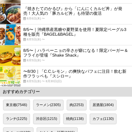
『焼きたてのかるび』から「にんにくカルビ丼」が発
売！大人気の「豚カルビ丼」も待望の復活
8月6日(木) 〜
8/5〜｜沖縄県産黒糖や夏野菜を使用！夏限定ベーグル3
種を販売『BAGEL&BAGEL』
8月5日(水) 〜
8/5〜｜ハラペーニョの辛さが癖になる！限定バーガー＆
フライが登場『Shake Shack』
8月5日(水) 〜
〜8/30｜「C.C.レモン」の爽快なパフェに注目！飲む新
作フラッペも『スシロー』
8月5日(水) 〜 8月30日(日)
おすすめカテゴリー
東京都(7546)
ラーメン(2305)
肉(2253)
居酒屋(1804)
ランチ(1225)
渋谷区(1215)
焼肉(1138)
カフェ(1130)