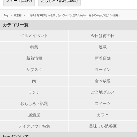
スイーツ(1130)
おもしろ・話題(1065)
favy
東京都
【池袋】週5時間しか営業しないラーメン店!?ポルチーニ香る幻のまぜそば『一龍庵』
カテゴリ一覧
グルメイベント
今日は何の日
特集
連載
新着情報
新着店舗
サブスク
ラーメン
肉
食べ放題
ランチ
ご当地グルメ
おもしろ・話題
スイーツ
居酒屋
カフェ
テイクアウト特集
美味しい渋谷区
favyについて