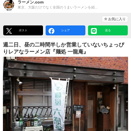
ラーメン.com
東京、大阪だけでなく全国のうまいラーメンを紹...
お気に入り
ポスト
シェア
送る
週二日、昼の二時間半しか営業していないちょっぴ
りレアなラーメン店『麺処 一龍庵』