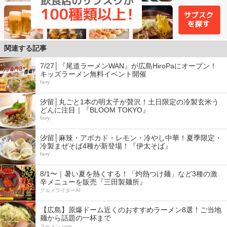
関連する記事
7/27│『尾道ラーメンWAN』が広島HiroPaにオープン！
キッズラーメン無料イベント開催
favy
汐留│丸ごと1本の明太子が贅沢！土日限定の冷製玄米う
どんに注目｜『BLOOM TOKYO』
favy
汐留│麻辣・アボカド・レモン・冷やし中華！夏季限定・
冷製まぜそば4種が新登場！『伊太そば』
favy
8/1〜｜暑い夏を熱くする！「灼熱つけ麺」など3種の激
辛メニューを販売『三田製麺所』
グルメライターAI
【広島】原爆ドーム近くのおすすめラーメン8選！ご当地
麺から話題の一杯まで
ラーメン.com