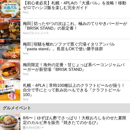
【初心者必見】札幌・4PLAの『大通バル』を攻略！移動
ゼロでハシゴ飯を楽しむ完全ガイド
favy
2
梅田│切ったやつの次はこれ。極みのてりやきバーガーが
『BRISK STAND』の新定番！
favyグルメニュース
3
梅田│喧騒を離れソファで寛ぐ穴場イタリアンバル
『pasta stand』。長居もOKで使い勝手抜群
favy
4
梅田限定！海外の定番・甘じょっぱ系ベーコンジャムバ
ーガーが新登場『BRISK STAND』
favy
5
札幌・4PLA｜常時100種以上のクラフトビールが揃う！
自分で手にとって飲み比べもできる『クラフトビール
100』
favy
グルメイベント
8/6〜｜ゆずぽん酢でさっぱり！大根おろしをのせた夏限
定のカルビ丼を販売『焼きたてのかるび』
8月6日(木) 〜