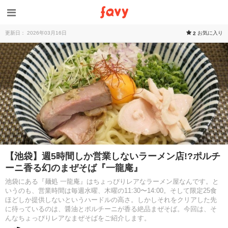
更新日： 2026年03月16日
お気に入り
2
【池袋】週5時間しか営業しないラーメン店!?ポルチ
ーニ香る幻のまぜそば『一龍庵』
池袋にある『麺処 一龍庵』はちょっぴりレアなラーメン屋なんです。と
いうのも、営業時間は毎週水曜、木曜の11:30〜14:00。そして限定25食
ほどしか提供しないというハードルの高さ。しかしそれをクリアした先
に待っているのは、醤油とポルチーニが香る絶品まぜそば。今回は、そ
んなちょっぴりレアなまぜそばをご紹介します。