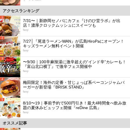
アクセスランキング
1
7/31〜｜新静岡セノバにカフェ『けのひ堂ラボ』が出
店！濃厚クロックムッシュにスイーツも
favy
2
7/27│『尾道ラーメンWAN』が広島HiroPaにオープン！
キッズラーメン無料イベント開催
favy
3
〜9/30｜100辛麻辣湯に激辛超えの“インド辛”カレーも！
『富山北口横丁』で激辛フェス開催中
favy
4
梅田限定！海外の定番・甘じょっぱ系ベーコンジャムバ
ーガーが新登場『BRISK STAND』
favy
5
8/10〜19｜事前予約で500円引き！最大4時間食べ飲み放
題の夏休みビュッフェ開催『reDine 広島』
favy
オススメ記事
1