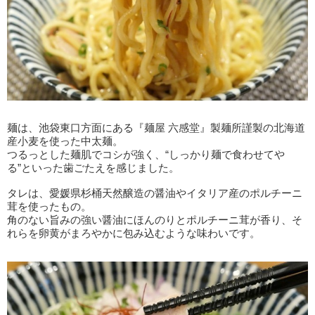
麺は、池袋東口方面にある『麺屋 六感堂』製麺所謹製の北海道
産小麦を使った中太麺。
つるっとした麺肌でコシが強く、“しっかり麺で食わせてや
る”といった歯ごたえを感じました。
タレは、愛媛県杉桶天然醸造の醤油やイタリア産のポルチーニ
茸を使ったもの。
角のない旨みの強い醤油にほんのりとポルチーニ茸が香り、そ
れらを卵黄がまろやかに包み込むような味わいです。