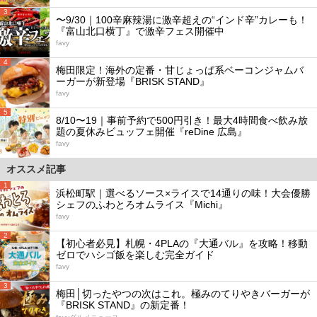
3
〜9/30｜100辛麻辣湯に激辛超えの“インド辛”カレーも！
『富山北口横丁』で激辛フェス開催中
favy
4
梅田限定！海外の定番・甘じょっぱ系ベーコンジャムバ
ーガーが新登場『BRISK STAND』
favy
5
8/10〜19｜事前予約で500円引き！最大4時間食べ飲み放
題の夏休みビュッフェ開催『reDine 広島』
favy
オススメ記事
1
浜松町駅｜選べるソース×ライスで14通りの味！大会優勝
シェフのふわとろオムライス『Michi』
favy
2
【初心者必見】札幌・4PLAの『大通バル』を攻略！移動
ゼロでハシゴ飯を楽しむ完全ガイド
favy
3
梅田│切ったやつの次はこれ。極みのてりやきバーガーが
『BRISK STAND』の新定番！