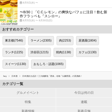
8月5日(水) 〜
〜8/30｜「C.C.レモン」の爽快なパフェに注目！飲む新
作フラッペも『スシロー』
8月5日(水) 〜 8月30日(日)
おすすめカテゴリー
東京都(7546)
ラーメン(2305)
肉(2253)
居酒屋(1804)
ランチ(1225)
渋谷区(1215)
焼肉(1138)
カフェ(1130)
スイーツ(1130)
おもしろ・話題(1065)
favy
日本酒
日本酒好き必訪！三大銘醸地「西条」名物『仏蘭西屋』の美酒鍋！
カテゴリ一覧
グルメイベント
今日は何の日
特集
連載
新着情報
新着店舗