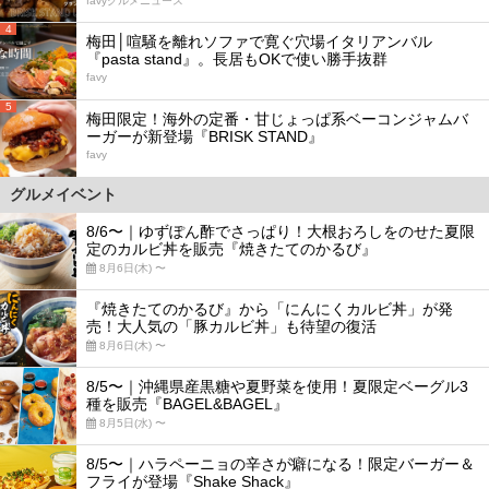
favyグルメニュース
4
梅田│喧騒を離れソファで寛ぐ穴場イタリアンバル
『pasta stand』。長居もOKで使い勝手抜群
favy
5
梅田限定！海外の定番・甘じょっぱ系ベーコンジャムバ
ーガーが新登場『BRISK STAND』
favy
グルメイベント
8/6〜｜ゆずぽん酢でさっぱり！大根おろしをのせた夏限
定のカルビ丼を販売『焼きたてのかるび』
8月6日(木) 〜
『焼きたてのかるび』から「にんにくカルビ丼」が発
売！大人気の「豚カルビ丼」も待望の復活
8月6日(木) 〜
8/5〜｜沖縄県産黒糖や夏野菜を使用！夏限定ベーグル3
種を販売『BAGEL&BAGEL』
8月5日(水) 〜
8/5〜｜ハラペーニョの辛さが癖になる！限定バーガー＆
フライが登場『Shake Shack』