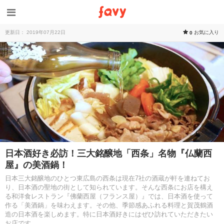
更新日： 2019年07月22日
お気に入り
0
日本酒好き必訪！三大銘醸地「西条」名物『仏蘭西
屋』の美酒鍋！
日本三大銘醸地のひとつ東広島の西条は現在7社の酒蔵が軒を連ねてお
り、日本酒の聖地の街として知られています。そんな西条にお店を構え
る和洋食レストラン『佛蘭西屋（フランス屋）』では、日本酒を使って
作る「美酒鍋」を味わえます。その他、季節感あふれる料理と賀茂鶴酒
造の日本酒を楽しめます。特に日本酒好きにはぜひ訪れていただきたい
お店です。