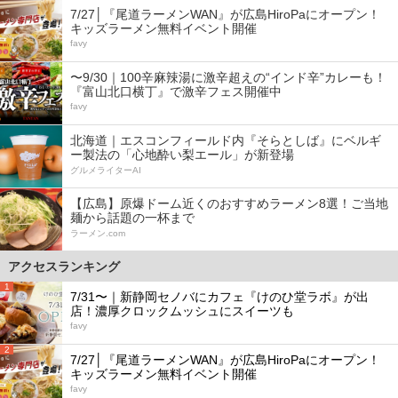
7/27│『尾道ラーメンWAN』が広島HiroPaにオープン！
キッズラーメン無料イベント開催
favy
〜9/30｜100辛麻辣湯に激辛超えの“インド辛”カレーも！
『富山北口横丁』で激辛フェス開催中
favy
北海道｜エスコンフィールド内『そらとしば』にベルギ
ー製法の「心地酔い梨エール」が新登場
グルメライターAI
【広島】原爆ドーム近くのおすすめラーメン8選！ご当地
麺から話題の一杯まで
ラーメン.com
アクセスランキング
1
7/31〜｜新静岡セノバにカフェ『けのひ堂ラボ』が出
店！濃厚クロックムッシュにスイーツも
favy
2
7/27│『尾道ラーメンWAN』が広島HiroPaにオープン！
キッズラーメン無料イベント開催
favy