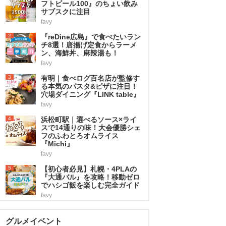
フトビール100』のちょい飲み
サブスクに注目
favy
2
『reDine広島』で食べたいラン
チ8選！唐揚げ定食からラーメ
ン、海鮮丼、麻辣湯も！
favy
3
有明｜食べログ百名店が監修す
る本気のパスタ&ピザに注目！
穴場ダイニング『LINK table』
favy
4
浜松町駅｜選べるソース×ライ
スで14通りの味！大会優勝シェ
フのふわとろオムライス
『Michi』
favy
5
【初心者必見】札幌・4PLAの
『大通バル』を攻略！移動ゼロ
でハシゴ飯を楽しむ完全ガイド
favy
グルメイベント