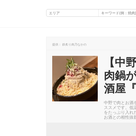
提供： 鉄炙り肉乃なかの
【中
肉鍋
酒屋
中野で肉とお酒
ススメです。低
をたっぷり入れ
お酒との相性抜