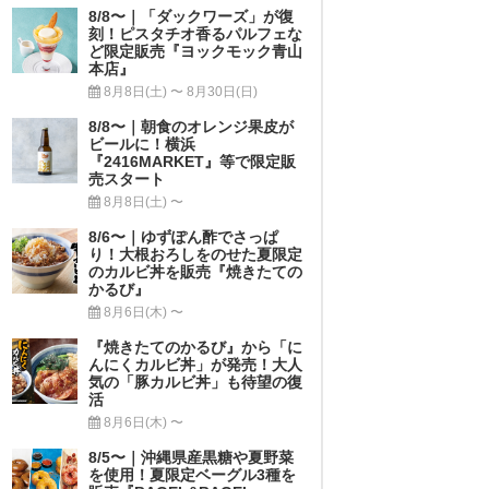
8/8〜｜「ダックワーズ」が復
刻！ピスタチオ香るパルフェな
ど限定販売『ヨックモック青山
本店』
8月8日(土) 〜 8月30日(日)
8/8〜｜朝食のオレンジ果皮が
ビールに！横浜
『2416MARKET』等で限定販
売スタート
8月8日(土) 〜
8/6〜｜ゆずぽん酢でさっぱ
り！大根おろしをのせた夏限定
のカルビ丼を販売『焼きたての
かるび』
8月6日(木) 〜
『焼きたてのかるび』から「に
んにくカルビ丼」が発売！大人
気の「豚カルビ丼」も待望の復
活
8月6日(木) 〜
8/5〜｜沖縄県産黒糖や夏野菜
を使用！夏限定ベーグル3種を