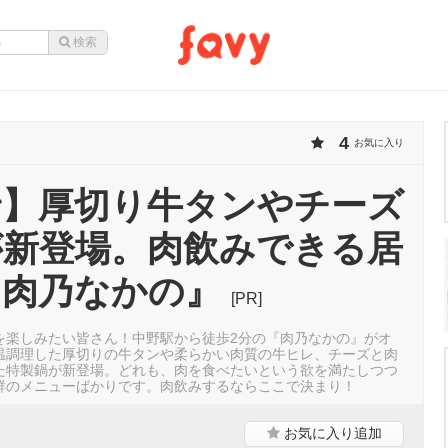
4
お気に入り
野】厚切り牛タンやチーズ
が新登場。肉飲みできる居
『肉乃なかの』
[PR]
を楽しみたい皆さん！中野駅から徒歩2分の『肉乃なかの』がオ
温調理した厚切りの牛タンや柔らかい肉質の牛ヒレ、チーズと肉
た特製鍋が新登場。どれも、肉を食べたいという欲を満たしつつ
群のメニューばかりです。肉飲みするならここで決まり！
お気に入り
追加