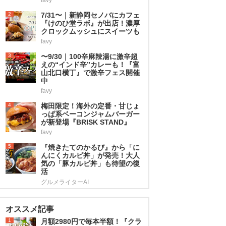
2
7/31〜｜新静岡セノバにカフェ
『けのひ堂ラボ』が出店！濃厚
クロックムッシュにスイーツも
favy
3
〜9/30｜100辛麻辣湯に激辛超
えの“インド辛”カレーも！『富
山北口横丁』で激辛フェス開催
中
favy
4
梅田限定！海外の定番・甘じょ
っぱ系ベーコンジャムバーガー
が新登場『BRISK STAND』
favy
5
『焼きたてのかるび』から「に
んにくカルビ丼」が発売！大人
気の「豚カルビ丼」も待望の復
活
グルメライターAI
オススメ記事
1
月額2980円で毎本半額！『クラ