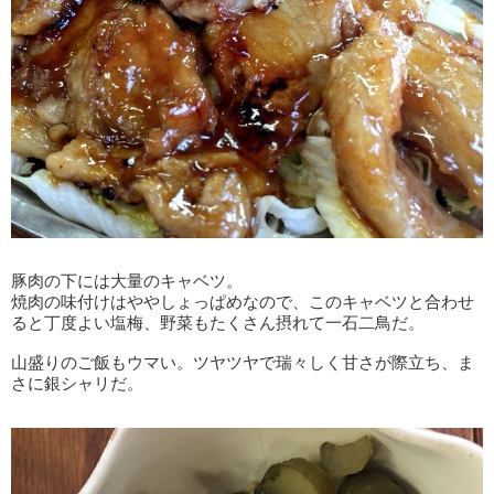
豚肉の下には大量のキャベツ。
焼肉の味付けはややしょっぱめなので、このキャベツと合わせ
ると丁度よい塩梅、野菜もたくさん摂れて一石二鳥だ。
山盛りのご飯もウマい。ツヤツヤで瑞々しく甘さが際立ち、ま
さに銀シャリだ。