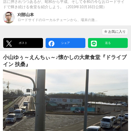
店に押されつつあるが、昭和から平成、そして令和の今なおロードサイ
ドで輝き続ける食堂を紹介しよう。（2019年10月16日公開）
刈部山本
ロードサイドのローカルチェーンから、場末の激...
お気に入り
ポスト
シェア
送る
小山ゆぅ～えんちぃ～♪懐かしの大衆食堂『ドライブ
イン 扶桑』