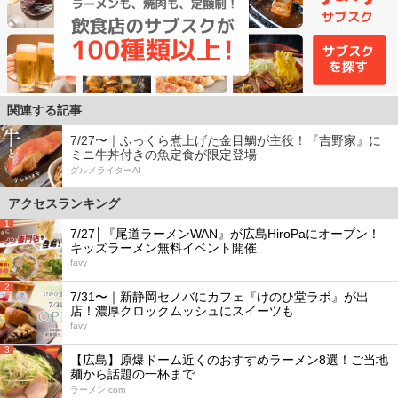
関連する記事
7/27〜｜ふっくら煮上げた金目鯛が主役！『吉野家』に
ミニ牛丼付きの魚定食が限定登場
グルメライターAI
アクセスランキング
1
7/27│『尾道ラーメンWAN』が広島HiroPaにオープン！
キッズラーメン無料イベント開催
favy
2
7/31〜｜新静岡セノバにカフェ『けのひ堂ラボ』が出
店！濃厚クロックムッシュにスイーツも
favy
3
【広島】原爆ドーム近くのおすすめラーメン8選！ご当地
麺から話題の一杯まで
ラーメン.com