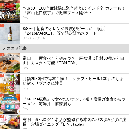
4
〜9/30｜100辛麻辣湯に激辛超えの“インド辛”カレーも！
『富山北口横丁』で激辛フェス開催中
favy
5
8/8〜｜朝食のオレンジ果皮がビールに！横浜
『2416MARKET』等で限定販売スタート
グルメライターAI
オススメ記事
1
富山｜一度食べたらやみつき！麻辣湯は具材50種から自
由にカスタム可能『TAN TAN』
favy
2
月額2980円で毎本半額！『クラフトビール100』のちょ
い飲みサブスクに注目
favy
3
『reDine広島』で食べたいランチ8選！唐揚げ定食からラ
ーメン、海鮮丼、麻辣湯も！
favy
4
有明｜食べログ百名店が監修する本気のパスタ&ピザに注
目！穴場ダイニング『LINK table』
favy