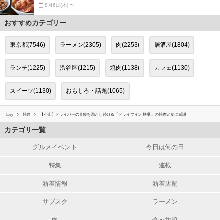
8月6日(木) 〜
おすすめカテゴリー
東京都(7546)
ラーメン(2305)
肉(2253)
居酒屋(1804)
ランチ(1225)
渋谷区(1215)
焼肉(1138)
カフェ(1130)
スイーツ(1130)
おもしろ・話題(1065)
favy
焼肉
【小山】ドライバーの胃袋を満たし続ける『ドライブイン 扶桑』の焼肉定食に感謝
カテゴリ一覧
グルメイベント
今日は何の日
特集
連載
新着情報
新着店舗
サブスク
ラーメン
肉
食べ放題