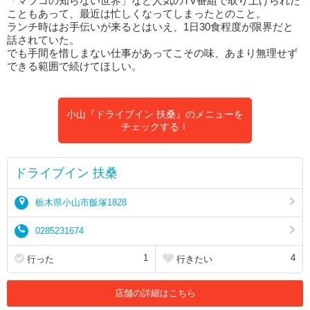
「マツコの知らない世界」など人気のTV番組で取り上げられた
こともあって、最近は忙しくなってしまったとのこと。
ランチ時はお手伝いが来るとはいえ、1日30食程度が限界だと
話されていた。
でも手間を惜しまない仕事があってこその味、あまり無理せず
できる範囲で続けてほしい。
小山『ドライブイン 扶桑』のメニューを
チェックする！
ドライブイン 扶桑
栃木県小山市飯塚1828
0285231674
1
4
行った
行きたい
店舗の詳細はこちら