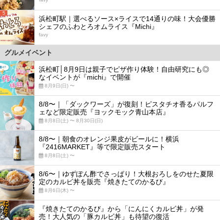
5
浜松町駅｜選べるソース×ライスで14通りの味！大会優勝
シェフのふわとろオムライス『Michi』
favy
グルメイベント
浜松町│8月9日は親子でピザ作り体験！自由研究にも◎
なイベントが『michi』で開催
8月9日(日) 〜
8/8〜｜「ダックワーズ」が復刻！ピスタチオ香るパルフ
ェなど限定販売『ヨックモック青山本店』
8月8日(土) 〜 8月30日(日)
8/8〜｜朝食のオレンジ果皮がビールに！横浜
『2416MARKET』等で限定販売スタート
8月8日(土) 〜
8/6〜｜ゆずぽん酢でさっぱり！大根おろしをのせた夏限
定のカルビ丼を販売『焼きたてのかるび』
8月6日(木) 〜
『焼きたてのかるび』から「にんにくカルビ丼」が発
売！大人気の「豚カルビ丼」も待望の復活