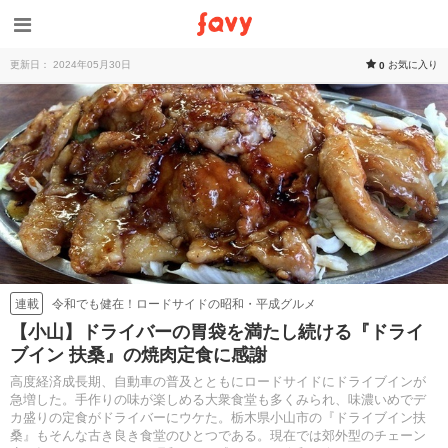
更新日： 2024年05月30日
お気に入り
0
令和でも健在！ロードサイドの昭和・平成グルメ
連載
【小山】ドライバーの胃袋を満たし続ける『ドライ
ブイン 扶桑』の焼肉定食に感謝
高度経済成長期、自動車の普及とともにロードサイドにドライブインが
急増した。手作りの味が楽しめる大衆食堂も多くみられ、味濃いめでデ
カ盛りの定食がドライバーにウケた。栃木県小山市の『ドライブイン扶
桑』もそんな古き良き食堂のひとつである。現在では郊外型のチェーン