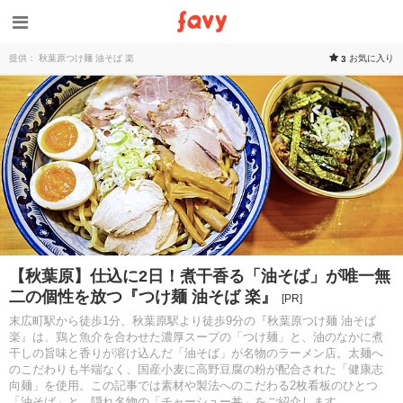
提供： 秋葉原つけ麺 油そば 楽
お気に入り
3
【秋葉原】仕込に2日！煮干香る「油そば」が唯一無
二の個性を放つ『つけ麺 油そば 楽』
[PR]
末広町駅から徒歩1分、秋葉原駅より徒歩9分の『秋葉原つけ麺 油そば
楽』は、鶏と魚介を合わせた濃厚スープの「つけ麺」と、油のなかに煮
干しの旨味と香りが溶け込んだ「油そば」が名物のラーメン店。太麺へ
のこだわりも半端なく、国産小麦に高野豆腐の粉が配合された「健康志
向麺」を使用。この記事では素材や製法へのこだわる2枚看板のひとつ
「油そば」と、隠れ名物の「チャーシュー丼」をご紹介します。