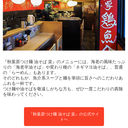
『秋葉原つけ麺 油そば 楽』のメニューには、海老の風味たっぷ
りの「海老辛油そば」や変わり種の「ネギマヨ油そば」、普通
の「らーめん」もあります。
そのどれもが、魚介系スープと麺を筆頭に旨さへのこだわりあ
ふれる一杯です。
つけ麺や油そばを敬遠しがちな方も、ぜひ一度こだわりの真髄
を味わってください。
『秋葉原つけ麺 油そば 楽』の公式サイ
トへ