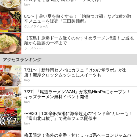
favy
8/1〜｜暑い夏を熱くする！「灼熱つけ麺」など3種の激
辛メニューを販売『三田製麺所』
グルメライターAI
【広島】原爆ドーム近くのおすすめラーメン8選！ご当地
麺から話題の一杯まで
ラーメン.com
アクセスランキング
1
7/31〜｜新静岡セノバにカフェ『けのひ堂ラボ』が出
店！濃厚クロックムッシュにスイーツも
favy
2
7/27│『尾道ラーメンWAN』が広島HiroPaにオープン！
キッズラーメン無料イベント開催
favy
3
〜9/30｜100辛麻辣湯に激辛超えの“インド辛”カレーも！
『富山北口横丁』で激辛フェス開催中
favy
4
梅田限定！海外の定番・甘じょっぱ系ベーコンジャムバ