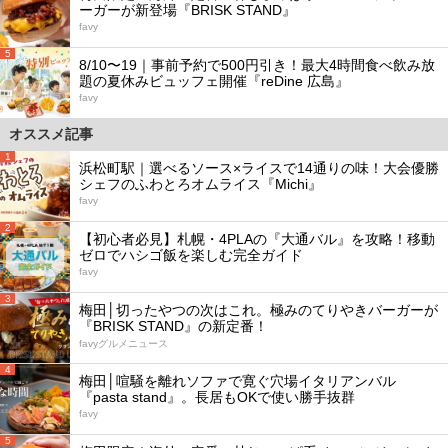
ーガーが新登場『BRISK STAND』
favy
5
8/10〜19｜事前予約で500円引き！最大4時間食べ飲み放
題の夏休みビュッフェ開催『reDine 広島』
favy
オススメ記事
1
浜松町駅｜選べるソース×ライスで14通りの味！大会優勝
シェフのふわとろオムライス『Michi』
favy
2
【初心者必見】札幌・4PLAの『大通バル』を攻略！移動
ゼロでハシゴ飯を楽しむ完全ガイド
favy
3
梅田│切ったやつの次はこれ。極みのてりやきバーガーが
『BRISK STAND』の新定番！
favyグルメニュース
4
梅田│喧騒を離れソファで寛ぐ穴場イタリアンバル
『pasta stand』。長居もOKで使い勝手抜群
favy
5