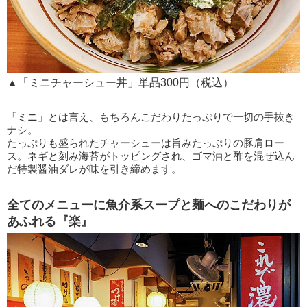
▲「ミニチャーシュー丼」単品300円（税込）
「ミニ」とは言え、もちろんこだわりたっぷりで一切の手抜き
ナシ。
たっぷりも盛られたチャーシューは旨みたっぷりの豚肩ロー
ス。ネギと刻み海苔がトッピングされ、ゴマ油と酢を混ぜ込ん
だ特製醤油ダレが味を引き締めます。
全てのメニューに魚介系スープと麺へのこだわりが
あふれる『楽』