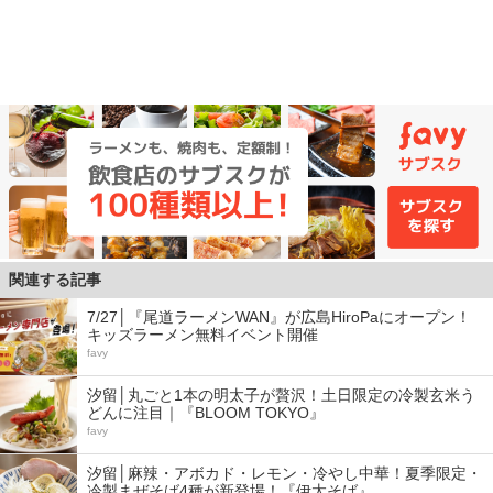
関連する記事
7/27│『尾道ラーメンWAN』が広島HiroPaにオープン！
キッズラーメン無料イベント開催
favy
汐留│丸ごと1本の明太子が贅沢！土日限定の冷製玄米う
どんに注目｜『BLOOM TOKYO』
favy
汐留│麻辣・アボカド・レモン・冷やし中華！夏季限定・
冷製まぜそば4種が新登場！『伊太そば』