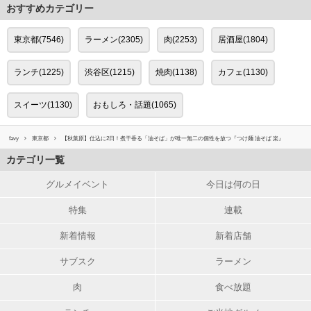
おすすめカテゴリー
東京都(7546)
ラーメン(2305)
肉(2253)
居酒屋(1804)
ランチ(1225)
渋谷区(1215)
焼肉(1138)
カフェ(1130)
スイーツ(1130)
おもしろ・話題(1065)
favy
東京都
【秋葉原】仕込に2日！煮干香る「油そば」が唯一無二の個性を放つ『つけ麺 油そば 楽』
カテゴリ一覧
グルメイベント
今日は何の日
特集
連載
新着情報
新着店舗
サブスク
ラーメン
肉
食べ放題