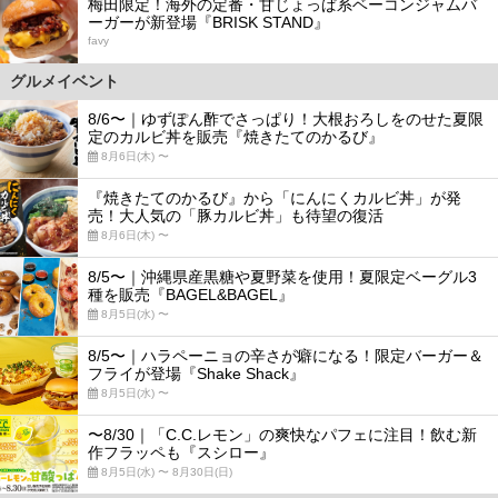
梅田限定！海外の定番・甘じょっぱ系ベーコンジャムバ
ーガーが新登場『BRISK STAND』
favy
グルメイベント
8/6〜｜ゆずぽん酢でさっぱり！大根おろしをのせた夏限
定のカルビ丼を販売『焼きたてのかるび』
8月6日(木) 〜
『焼きたてのかるび』から「にんにくカルビ丼」が発
売！大人気の「豚カルビ丼」も待望の復活
8月6日(木) 〜
8/5〜｜沖縄県産黒糖や夏野菜を使用！夏限定ベーグル3
種を販売『BAGEL&BAGEL』
8月5日(水) 〜
8/5〜｜ハラペーニョの辛さが癖になる！限定バーガー＆
フライが登場『Shake Shack』
8月5日(水) 〜
〜8/30｜「C.C.レモン」の爽快なパフェに注目！飲む新
作フラッペも『スシロー』
8月5日(水) 〜 8月30日(日)