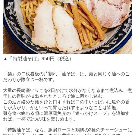
▲「特製油そば」950円（税込）
『楽』の二枚看板の片割れ「油そば」は、麺と同じく油へのこ
だわりが際立つ一杯です。
大量の長崎産いりこを2日かけて水分がなくなるまで煮込み、煮
干しの旨味が抽出されたところで油に溶かし込む。
この油と絡めた麺をひと口すすれば口の中いっぱいに魚介の香
りが広がり、かといって胃もたれするようなことは皆無。
麺を食べ終わる頃に濃厚鶏魚介の「追っかけスープ」を追加す
れば、一杯で2つの味を楽しめます。
「特製油そば」なら、豚肩ロースと鶏胸の2種のチャーシューに