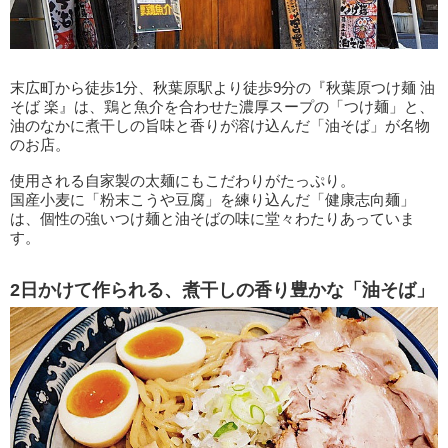
末広町から徒歩1分、秋葉原駅より徒歩9分の『秋葉原つけ麺 油
そば 楽』は、鶏と魚介を合わせた濃厚スープの「つけ麺」と、
油のなかに煮干しの旨味と香りが溶け込んだ「油そば」が名物
のお店。
使用される自家製の太麺にもこだわりがたっぷり。
国産小麦に「粉末こうや豆腐」を練り込んだ「健康志向麺」
は、個性の強いつけ麺と油そばの味に堂々わたりあっていま
す。
2日かけて作られる、煮干しの香り豊かな「油そば」