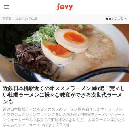
更新日： 2026年07月01日
お気に入り
0
近鉄日本橋駅近くのオススメラーメン屋6選！荒々し
い牡蠣ラーメンに様々な味変ができる次世代ラーメ
ンも
近鉄日本橋駅近くにあるオススメのラーメン屋を紹介します！ラーメン
とプロジェクションマッピングを組みあわせた“体験型ラーメン”やラーメ
ンウォーカー2023大阪新店部門の1位のお店など、人気ラーメン屋がたく
さんあるので、ラーメン好きは注目です。