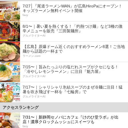
7/27│『尾道ラーメンWAN』が広島HiroPaにオープン！
キッズラーメン無料イベント開催
favy
8/1〜｜暑い夏を熱くする！「灼熱つけ麺」など3種の激
辛メニューを販売『三田製麺所』
グルメライターAI
【広島】原爆ドーム近くのおすすめラーメン8選！ご当地
麺から話題の一杯まで
ラーメン.com
7/15〜｜旨みたっぷりの塩だれスープがクセになる！
「冷やしレモンラーメン」に注目『魁力屋』
グルメライターAI
7/17〜｜シャリシャリ氷結スープのまぜ冷麺に注目！猛
暑を吹き飛ばす一杯を『七輪房』で
グルメライターAI
アクセスランキング
1
7/31〜｜新静岡セノバにカフェ『けのひ堂ラボ』が出
店！濃厚クロックムッシュにスイーツも
favy