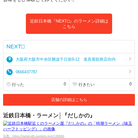
近鉄日本橋『NEXT□』のラーメン詳細は
こちら
NEXT□
大阪府大阪市中央区難波千日前9-12 道具屋筋商店街内
0666437787
0
0
行った
行きたい
店舗の詳細はこちら
近鉄日本橋・ラーメン│『だしかの』
出典：https://ramendb.supleks.jp/s/136684