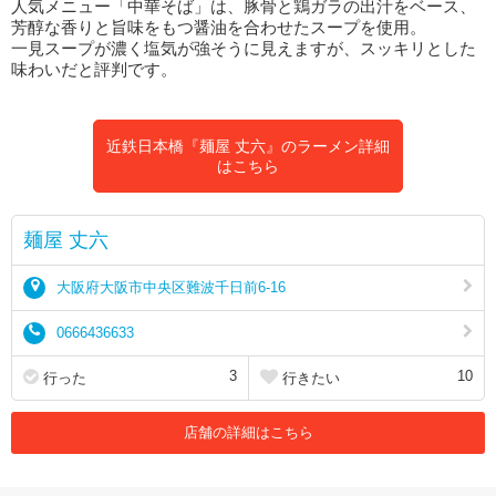
人気メニュー「中華そば」は、豚骨と鶏ガラの出汁をベース、
芳醇な香りと旨味をもつ醤油を合わせたスープを使用。
一見スープが濃く塩気が強そうに見えますが、スッキリとした
味わいだと評判です。
近鉄日本橋『麺屋 丈六』のラーメン詳細
はこちら
麺屋 丈六
大阪府大阪市中央区難波千日前6-16
0666436633
3
10
行った
行きたい
店舗の詳細はこちら