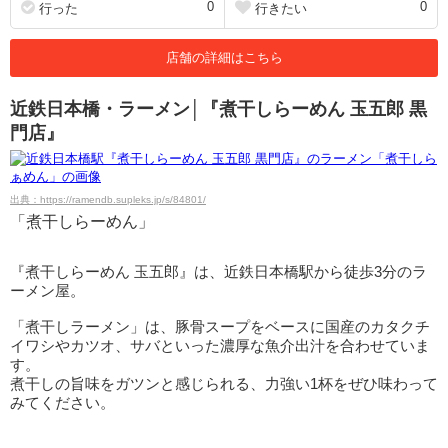
0
0
行った
行きたい
店舗の詳細はこちら
近鉄日本橋・ラーメン│『煮干しらーめん 玉五郎 黒
門店』
出典：https://ramendb.supleks.jp/s/84801/
「煮干しらーめん」
『煮干しらーめん 玉五郎』は、近鉄日本橋駅から徒歩3分のラ
ーメン屋。
「煮干しラーメン」は、豚骨スープをベースに国産のカタクチ
イワシやカツオ、サバといった濃厚な魚介出汁を合わせていま
す。
煮干しの旨味をガツンと感じられる、力強い1杯をぜひ味わって
みてください。