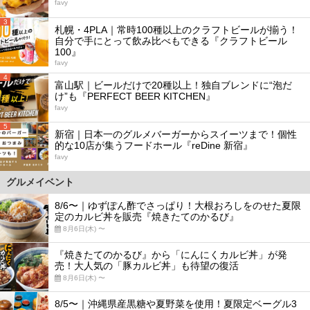
favy
3
札幌・4PLA｜常時100種以上のクラフトビールが揃う！
自分で手にとって飲み比べもできる『クラフトビール
100』
favy
4
富山駅｜ビールだけで20種以上！独自ブレンドに“泡だ
け”も『PERFECT BEER KITCHEN』
favy
5
新宿｜日本一のグルメバーガーからスイーツまで！個性
的な10店が集うフードホール『reDine 新宿』
favy
グルメイベント
8/6〜｜ゆずぽん酢でさっぱり！大根おろしをのせた夏限
定のカルビ丼を販売『焼きたてのかるび』
8月6日(木) 〜
『焼きたてのかるび』から「にんにくカルビ丼」が発
売！大人気の「豚カルビ丼」も待望の復活
8月6日(木) 〜
8/5〜｜沖縄県産黒糖や夏野菜を使用！夏限定ベーグル3