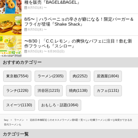
種を販売『BAGEL&BAGEL』
8月5日(水) 〜
8/5〜｜ハラペーニョの辛さが癖になる！限定バーガー＆
フライが登場『Shake Shack』
8月5日(水) 〜
〜8/30｜「C.C.レモン」の爽快なパフェに注目！飲む新
作フラッペも『スシロー』
8月5日(水) 〜 8月30日(日)
おすすめカテゴリー
東京都(7554)
ラーメン(2305)
肉(2252)
居酒屋(1804)
ランチ(1226)
渋谷区(1215)
焼肉(1138)
カフェ(1131)
スイーツ(1130)
おもしろ・話題(1064)
favy
ラーメン
近鉄日本橋駅近くのオススメラーメン屋6選！荒々しい牡蠣ラーメンに様々な味変ができる次
世代ラーメンも
カテゴリ一覧