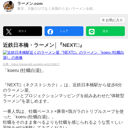
ラーメン.com
東京、大阪だけでなく全国のうまいラーメンを紹...
お気に入り
ポスト
シェア
送る
近鉄日本橋・ラーメン│『NEXT□』
出典：https://ramendb.supleks.jp/s/134817
「koeru (牡蠣白湯)」
『NEXT□（ネクストシカク）』は、近鉄日本橋駅から徒歩6分
のラーメン屋。
ラーメンとプロジェクションマッピングを組みあわせた“体験型
ラーメン”を楽しめます。
一番人気は、牡蠣ペースト×豚骨×鶏ガラのトリプルスープを使
った「koeru (牡蠣白湯)」。
牡蠣をそのまま食べるよりも牡蠣を感じられるような荒々しい
旨味をぜひ体験してみてください。