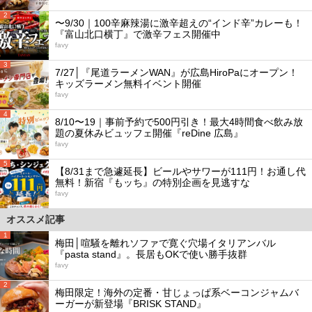
2
〜9/30｜100辛麻辣湯に激辛超えの“インド辛”カレーも！
『富山北口横丁』で激辛フェス開催中
favy
3
7/27│『尾道ラーメンWAN』が広島HiroPaにオープン！
キッズラーメン無料イベント開催
favy
4
8/10〜19｜事前予約で500円引き！最大4時間食べ飲み放
題の夏休みビュッフェ開催『reDine 広島』
favy
5
【8/31まで急遽延長】ビールやサワーが111円！お通し代
無料！新宿『もッち』の特別企画を見逃すな
favy
オススメ記事
1
梅田│喧騒を離れソファで寛ぐ穴場イタリアンバル
『pasta stand』。長居もOKで使い勝手抜群
favy
2
梅田限定！海外の定番・甘じょっぱ系ベーコンジャムバ
ーガーが新登場『BRISK STAND』