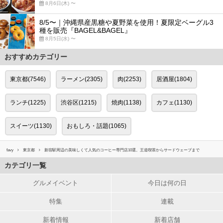
8月6日(木) 〜
8/5〜｜沖縄県産黒糖や夏野菜を使用！夏限定ベーグル3
種を販売『BAGEL&BAGEL』
8月5日(水) 〜
おすすめカテゴリー
東京都(7546)
ラーメン(2305)
肉(2253)
居酒屋(1804)
ランチ(1225)
渋谷区(1215)
焼肉(1138)
カフェ(1130)
スイーツ(1130)
おもしろ・話題(1065)
favy
東京都
新宿駅周辺の美味しくて人気のコーヒー専門店10選。王道喫茶からサードウェーブまで
カテゴリ一覧
グルメイベント
今日は何の日
特集
連載
新着情報
新着店舗