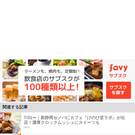
関連する記事
7/31〜｜新静岡セノバにカフェ『けのひ堂ラボ』が出
店！濃厚クロックムッシュにスイーツも
favy