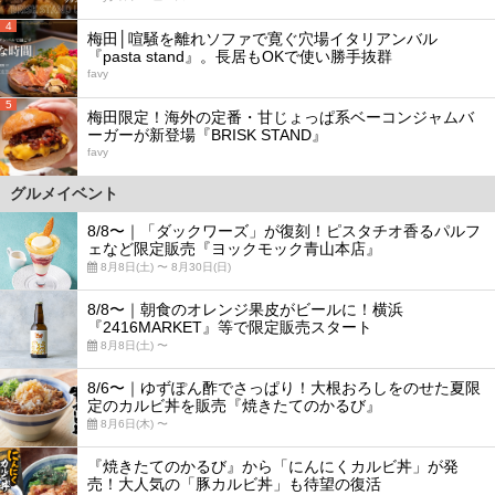
4
梅田│喧騒を離れソファで寛ぐ穴場イタリアンバル
『pasta stand』。長居もOKで使い勝手抜群
favy
5
梅田限定！海外の定番・甘じょっぱ系ベーコンジャムバ
ーガーが新登場『BRISK STAND』
favy
グルメイベント
8/8〜｜「ダックワーズ」が復刻！ピスタチオ香るパルフ
ェなど限定販売『ヨックモック青山本店』
8月8日(土) 〜 8月30日(日)
8/8〜｜朝食のオレンジ果皮がビールに！横浜
『2416MARKET』等で限定販売スタート
8月8日(土) 〜
8/6〜｜ゆずぽん酢でさっぱり！大根おろしをのせた夏限
定のカルビ丼を販売『焼きたてのかるび』
8月6日(木) 〜
『焼きたてのかるび』から「にんにくカルビ丼」が発
売！大人気の「豚カルビ丼」も待望の復活