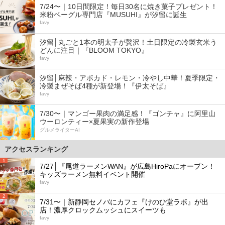
7/24〜｜10日間限定！毎日30名に焼き菓子プレゼント！
米粉ベーグル専門店『MUSUHI』が汐留に誕生
favy
汐留│丸ごと1本の明太子が贅沢！土日限定の冷製玄米う
どんに注目｜『BLOOM TOKYO』
favy
汐留│麻辣・アボカド・レモン・冷やし中華！夏季限定・
冷製まぜそば4種が新登場！『伊太そば』
favy
7/30〜｜マンゴー果肉の満足感！『ゴンチャ』に阿里山
ウーロンティー×夏果実の新作登場
グルメライターAI
アクセスランキング
1
7/27│『尾道ラーメンWAN』が広島HiroPaにオープン！
キッズラーメン無料イベント開催
favy
2
7/31〜｜新静岡セノバにカフェ『けのひ堂ラボ』が出
店！濃厚クロックムッシュにスイーツも
favy