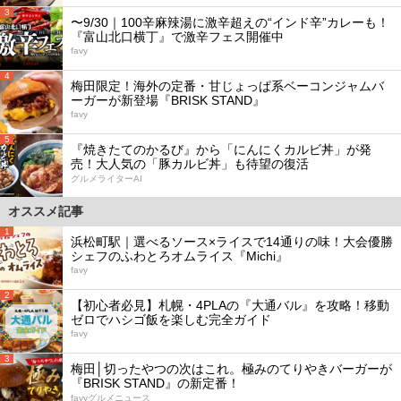
3
〜9/30｜100辛麻辣湯に激辛超えの“インド辛”カレーも！
『富山北口横丁』で激辛フェス開催中
favy
4
梅田限定！海外の定番・甘じょっぱ系ベーコンジャムバ
ーガーが新登場『BRISK STAND』
favy
5
『焼きたてのかるび』から「にんにくカルビ丼」が発
売！大人気の「豚カルビ丼」も待望の復活
グルメライターAI
オススメ記事
1
浜松町駅｜選べるソース×ライスで14通りの味！大会優勝
シェフのふわとろオムライス『Michi』
favy
2
【初心者必見】札幌・4PLAの『大通バル』を攻略！移動
ゼロでハシゴ飯を楽しむ完全ガイド
favy
3
梅田│切ったやつの次はこれ。極みのてりやきバーガーが
『BRISK STAND』の新定番！
favyグルメニュース