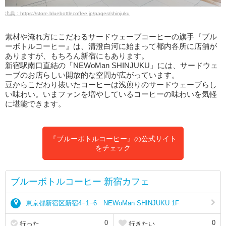
出典：https://store.bluebottlecoffee.jp/pages/shinjuku
素材や淹れ方にこだわるサードウェーブコーヒーの旗手『ブル
ーボトルコーヒー』は、清澄白河に始まって都内各所に店舗が
ありますが、もちろん新宿にもあります。
新宿駅南口直結の「NEWoMan SHINJUKU」には、サードウェ
ーブのお店らしい開放的な空間が広がっています。
豆からこだわり抜いたコーヒーは浅煎りのサードウェーブらし
い味わい。いまファンを増やしているコーヒーの味わいを気軽
に堪能できます。
『ブルーボトルコーヒー』の公式サイト
をチェック
ブルーボトルコーヒー 新宿カフェ
東京都新宿区新宿4−1−6 NEWoMan SHINJUKU 1F
0
0
行った
行きたい