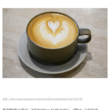
出典：https://www.newoman.jp/shinjuku/floorguide/detail/?scd=001793