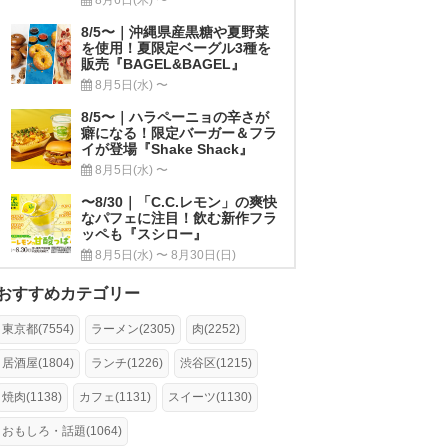
8/5〜｜沖縄県産黒糖や夏野菜
を使用！夏限定ベーグル3種を
販売『BAGEL&BAGEL』
8月5日(水) 〜
8/5〜｜ハラペーニョの辛さが
癖になる！限定バーガー＆フラ
イが登場『Shake Shack』
8月5日(水) 〜
〜8/30｜「C.C.レモン」の爽快
なパフェに注目！飲む新作フラ
ッペも『スシロー』
8月5日(水) 〜 8月30日(日)
おすすめカテゴリー
東京都(7554)
ラーメン(2305)
肉(2252)
居酒屋(1804)
ランチ(1226)
渋谷区(1215)
焼肉(1138)
カフェ(1131)
スイーツ(1130)
おもしろ・話題(1064)