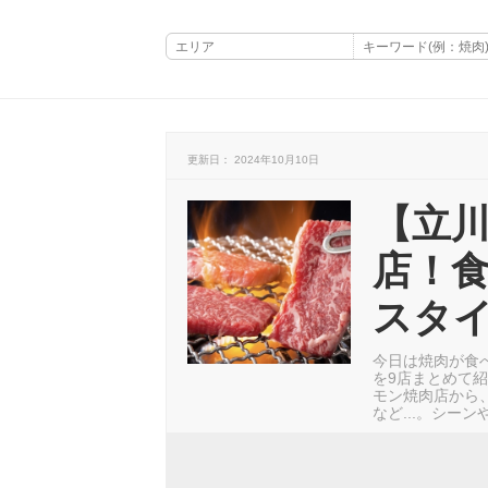
更新日： 2024年10月10日
【立川
店！
スタイ
今日は焼肉が食
を9店まとめて
モン焼肉店から
など...。シー