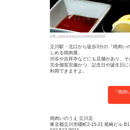
出典：https://r.gnavi.co.jp/fwbmhx860000
立川駅・北口から徒歩3分の『焼肉いの
しめる焼肉屋。
渋谷や吉祥寺などにも店舗があり、そ
完全個室完備かつ、記念日や誕生日に
利用できますよ。
『焼肉
焼肉いのうえ 立川店
東京都立川市曙町2-15-21 尾崎ビル B1