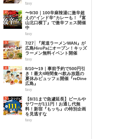
favy
2
〜9/30｜100辛麻辣湯に激辛超
えの“インド辛”カレーも！『富
山北口横丁』で激辛フェス開催
中
favy
3
7/27│『尾道ラーメンWAN』が
広島HiroPaにオープン！キッズ
ラーメン無料イベント開催
favy
4
8/10〜19｜事前予約で500円引
き！最大4時間食べ飲み放題の
夏休みビュッフェ開催『reDine
広島』
favy
5
【8/31まで急遽延長】ビールや
サワーが111円！お通し代無
料！新宿『もッち』の特別企画
を見逃すな
favy