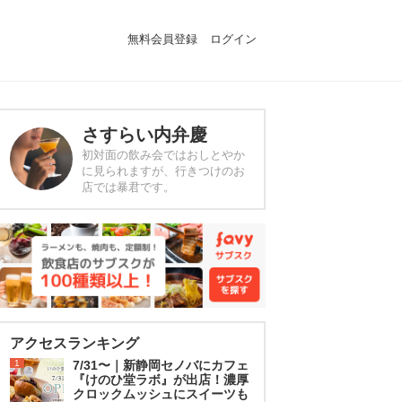
無料会員登録
ログイン
さすらい内弁慶
初対面の飲み会ではおしとやか
に見られますが、行きつけのお
店では暴君です。
アクセスランキング
1
7/31〜｜新静岡セノバにカフェ
『けのひ堂ラボ』が出店！濃厚
クロックムッシュにスイーツも