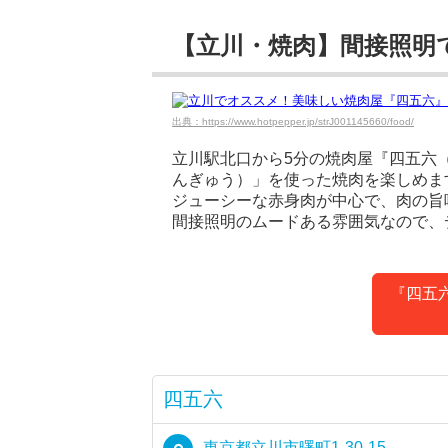
【立川・焼肉】間接照明
出典：https://www.hotpepper.jp/strJ001145660/food/
立川駅北口から5分の焼肉屋『四五六
んぎゅう）」を使った焼肉を楽しめま
ジューシーな赤身肉が中心で、肉の旨
間接照明のムードある雰囲気なので、
『四五
四五六
東京都立川市曙町1-30-15