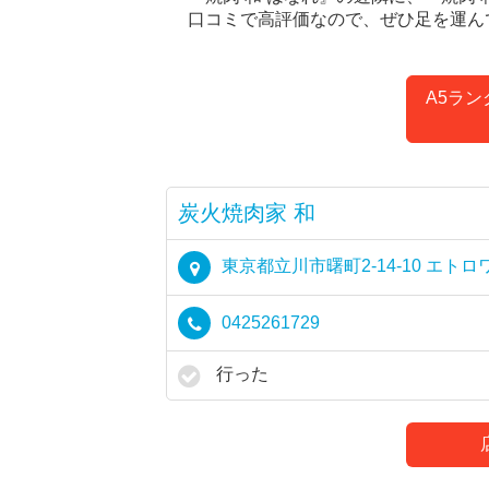
口コミで高評価なので、ぜひ足を運ん
A5ラ
炭火焼肉家 和
東京都立川市曙町2-14-10 エ
0425261729
行った