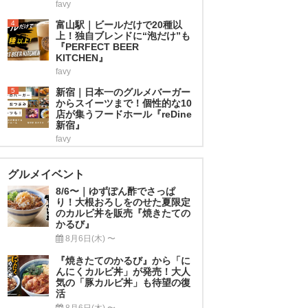
favy
4
富山駅｜ビールだけで20種以
上！独自ブレンドに“泡だけ”も
『PERFECT BEER
KITCHEN』
favy
5
新宿｜日本一のグルメバーガー
からスイーツまで！個性的な10
店が集うフードホール『reDine
新宿』
favy
グルメイベント
8/6〜｜ゆずぽん酢でさっぱ
り！大根おろしをのせた夏限定
のカルビ丼を販売『焼きたての
かるび』
8月6日(木) 〜
『焼きたてのかるび』から「に
んにくカルビ丼」が発売！大人
気の「豚カルビ丼」も待望の復
活
8月6日(木) 〜