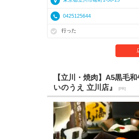
0425125644
行った
【立川・焼肉】A5黒毛
いのうえ 立川店』
[PR]