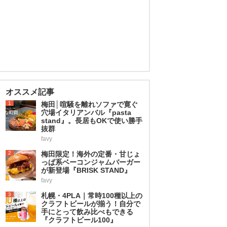
オススメ記事
1
梅田│喧騒を離れソファで寛ぐ
穴場イタリアンバル『pasta
stand』。長居もOKで使い勝手
抜群
favy
2
梅田限定！海外の定番・甘じょ
っぱ系ベーコンジャムバーガー
が新登場『BRISK STAND』
favy
3
札幌・4PLA｜常時100種以上の
クラフトビールが揃う！自分で
手にとって飲み比べもできる
『クラフトビール100』