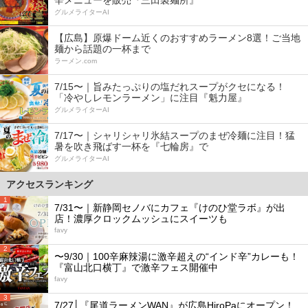
辛メニューを販売『三田製麺所』
グルメライターAI
【広島】原爆ドーム近くのおすすめラーメン8選！ご当地
麺から話題の一杯まで
ラーメン.com
7/15〜｜旨みたっぷりの塩だれスープがクセになる！
「冷やしレモンラーメン」に注目『魁力屋』
グルメライターAI
7/17〜｜シャリシャリ氷結スープのまぜ冷麺に注目！猛
暑を吹き飛ばす一杯を『七輪房』で
グルメライターAI
アクセスランキング
1
7/31〜｜新静岡セノバにカフェ『けのひ堂ラボ』が出
店！濃厚クロックムッシュにスイーツも
favy
2
〜9/30｜100辛麻辣湯に激辛超えの“インド辛”カレーも！
『富山北口横丁』で激辛フェス開催中
favy
3
7/27│『尾道ラーメンWAN』が広島HiroPaにオープン！