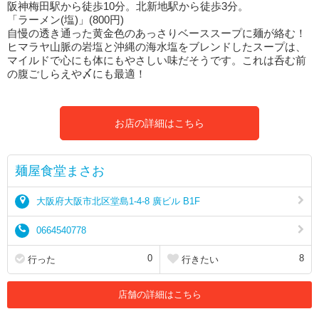
阪神梅田駅から徒歩10分。北新地駅から徒歩3分。
「ラーメン(塩)」(800円)
自慢の透き通った黄金色のあっさりベーススープに麺が絡む！
ヒマラヤ山脈の岩塩と沖縄の海水塩をブレンドしたスープは、
マイルドで心にも体にもやさしい味だそうです。これは呑む前
の腹ごしらえや〆にも最適！
お店の詳細はこちら
麺屋食堂まさお
大阪府大阪市北区堂島1-4-8 廣ビル B1F
0664540778
0
8
行った
行きたい
店舗の詳細はこちら