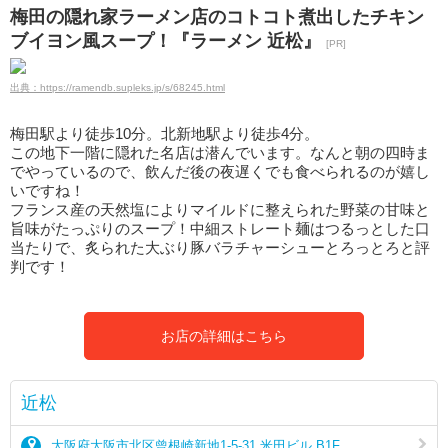
梅田の隠れ家ラーメン店のコトコト煮出したチキン
ブイヨン風スープ！『ラーメン 近松』
[PR]
出典：https://ramendb.supleks.jp/s/68245.html
梅田駅より徒歩10分。北新地駅より徒歩4分。
この地下一階に隠れた名店は潜んでいます。なんと朝の四時ま
でやっているので、飲んだ後の夜遅くでも食べられるのが嬉し
いですね！
フランス産の天然塩によりマイルドに整えられた野菜の甘味と
旨味がたっぷりのスープ！中細ストレート麺はつるっとした口
当たりで、炙られた大ぶり豚バラチャーシューとろっとろと評
判です！
お店の詳細はこちら
近松
大阪府大阪市北区曾根崎新地1-5-31 米田ビル B1F