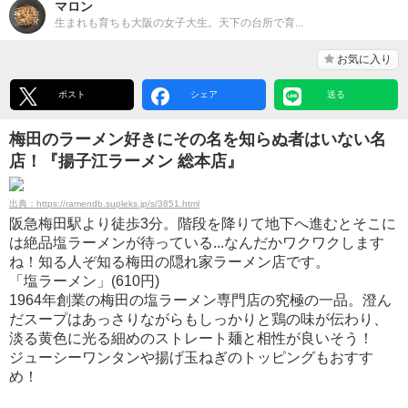
マロン
生まれも育ちも大阪の女子大生。天下の台所で育...
お気に入り
ポスト
シェア
送る
梅田のラーメン好きにその名を知らぬ者はいない名
店！『揚子江ラーメン 総本店』
出典：https://ramendb.supleks.jp/s/3851.html
阪急梅田駅より徒歩3分。階段を降りて地下へ進むとそこに
は絶品塩ラーメンが待っている...なんだかワクワクします
ね！知る人ぞ知る梅田の隠れ家ラーメン店です。
「塩ラーメン」(610円)
1964年創業の梅田の塩ラーメン専門店の究極の一品。澄ん
だスープはあっさりながらもしっかりと鶏の味が伝わり、
淡る黄色に光る細めのストレート麺と相性が良いそう！
ジューシーワンタンや揚げ玉ねぎのトッピングもおすす
め！