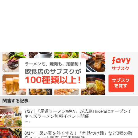
関連する記事
7/27│『尾道ラーメンWAN』が広島HiroPaにオープン！
キッズラーメン無料イベント開催
favy
8/1〜｜暑い夏を熱くする！「灼熱つけ麺」など3種の激