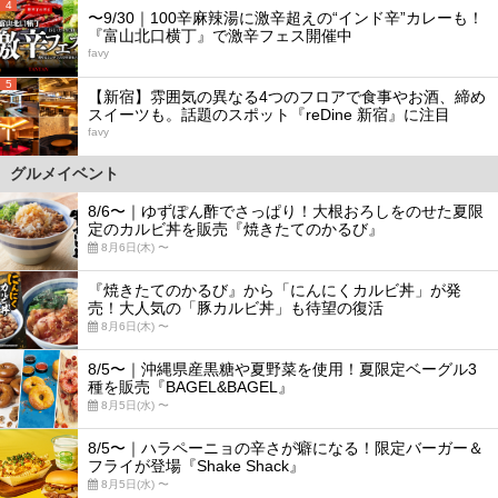
4
〜9/30｜100辛麻辣湯に激辛超えの“インド辛”カレーも！
『富山北口横丁』で激辛フェス開催中
favy
5
【新宿】雰囲気の異なる4つのフロアで食事やお酒、締め
スイーツも。話題のスポット『reDine 新宿』に注目
favy
グルメイベント
8/6〜｜ゆずぽん酢でさっぱり！大根おろしをのせた夏限
定のカルビ丼を販売『焼きたてのかるび』
8月6日(木) 〜
『焼きたてのかるび』から「にんにくカルビ丼」が発
売！大人気の「豚カルビ丼」も待望の復活
8月6日(木) 〜
8/5〜｜沖縄県産黒糖や夏野菜を使用！夏限定ベーグル3
種を販売『BAGEL&BAGEL』
8月5日(水) 〜
8/5〜｜ハラペーニョの辛さが癖になる！限定バーガー＆
フライが登場『Shake Shack』
8月5日(水) 〜