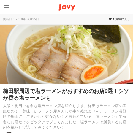
更新日： 2018年09月25日
お気に入り
4
梅田駅周辺で塩ラーメンがおすすめのお店6選！シソ
が香る塩ラーメンも
大阪・梅田で有名な塩ラーメン店を紹介します。梅田はラーメン店の宝
庫なので、美味しいラーメン屋さんしか生き残れません。ラーメン激戦
区の梅田に、ごまかしが効かない！と言われている「塩ラーメン」で有
名なお店だけをピックアップしてみました！塩ラーメンで勝負するお店
の本気をぜひ試してみてください！