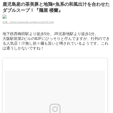
鹿児島産の茶美豚と地鶏×魚系の和風出汁を合わせた
ダブルスープ！『麺屋 楼蘭』
出典：https://ramendb.supleks.jp/s/276.html
地下鉄西梅田駅より徒歩5分。JR北新地駅より徒歩1分。
大阪駅前第2ビルのB2Fにひっそりと佇んでますが、行列のでき
る人気店！汁無し担々麺も旨いと噂されているようです。これ
は通うしかないですね！