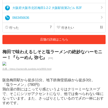
大阪府大阪市北区梅田1-2-2 大阪駅前第2ビル B2F
0663456636
7
11
行った
行きたい
店舗の詳細はこちら
梅田で味わえるしそと塩ラーメンの絶妙なハーモニ
ー！『らーめん 弥七』
[PR]
出典：https://ramendb.supleks.jp/s/869.html
阪急梅田駅から徒歩11分。地下鉄御堂筋線から徒歩3分。
「塩ラーメン」(780円)
鶏白湯の割にはこってり感というよりはクリーミーなスープ
で、そこにシソがアクセントになり、他では食べられない味に
なっています。また、さっぱりとしているので〆の一杯におす
すめです。