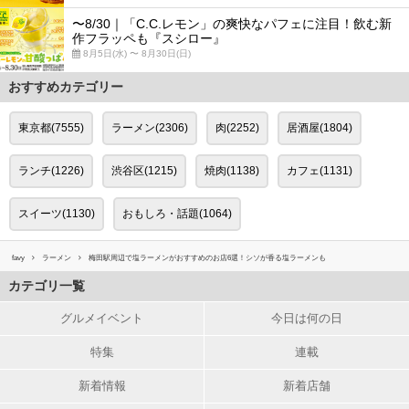
〜8/30｜「C.C.レモン」の爽快なパフェに注目！飲む新
作フラッペも『スシロー』
8月5日(水) 〜 8月30日(日)
おすすめカテゴリー
東京都(7555)
ラーメン(2306)
肉(2252)
居酒屋(1804)
ランチ(1226)
渋谷区(1215)
焼肉(1138)
カフェ(1131)
スイーツ(1130)
おもしろ・話題(1064)
favy
ラーメン
梅田駅周辺で塩ラーメンがおすすめのお店6選！シソが香る塩ラーメンも
カテゴリ一覧
グルメイベント
今日は何の日
特集
連載
新着情報
新着店舗