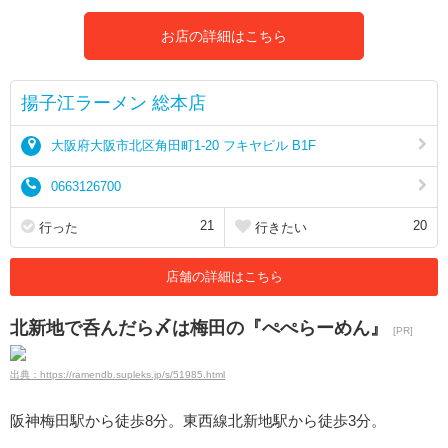
お店の詳細はこちら
揚子江ラーメン 総本店
大阪府大阪市北区角田町1-20 フキヤビル B1F
0663126700
21
20
行った
行きたい
店舗の詳細はこちら
北新地で呑んだら〆は梅田の『ぺぺらーめん』
[PR]
出典：https://ramendb.supleks.jp/s/51985.html
阪神梅田駅から徒歩8分。東西線北新地駅から徒歩3分。