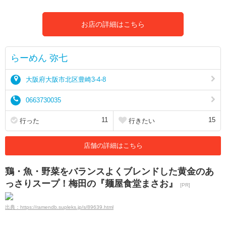
お店の詳細はこちら
らーめん 弥七
大阪府大阪市北区豊崎3-4-8
0663730035
11
15
行った
行きたい
店舗の詳細はこちら
鶏・魚・野菜をバランスよくブレンドした黄金のあ
っさりスープ！梅田の『麺屋食堂まさお』
[PR]
出典：https://ramendb.supleks.jp/s/89639.html