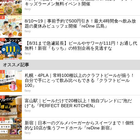
キッズラーメン無料イベント開催
favy
4
8/10〜19｜事前予約で500円引き！最大4時間食べ飲み放
題の夏休みビュッフェ開催『reDine 広島』
favy
5
【8/31まで急遽延長】ビールやサワーが111円！お通し代
無料！新宿『もッち』の特別企画を見逃すな
favy
オススメ記事
1
札幌・4PLA｜常時100種以上のクラフトビールが揃う！
自分で手にとって飲み比べもできる『クラフトビール
100』
favy
2
富山駅｜ビールだけで20種以上！独自ブレンドに“泡だ
け”も『PERFECT BEER KITCHEN』
favy
3
新宿｜日本一のグルメバーガーからスイーツまで！個性
的な10店が集うフードホール『reDine 新宿』
favy