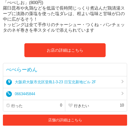
「ぺぺしお」(800円)
羅臼昆布や丸鶏などを低温で長時間じっくり煮込んだ鶏清湯ス
ープに淡路の藻塩を使った塩ダレは、程よい塩味と甘味が口の
中に広がるそう！
トッピングは全て手作りのチャーシュー・つくね・パンチェッ
タのネギ巻きを串スタイルで添えられています
お店の詳細はこちら
ぺぺらーめん
大阪府大阪市北区堂島1-3-23 日宝北新地ビル 2F
0663445844
0
10
行った
行きたい
店舗の詳細はこちら