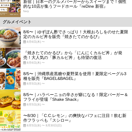
新宿｜日本一のグルメバーガーからスイーツまで！個性
的な10店が集うフードホール『reDine 新宿』
favy
グルメイベント
8/6〜｜ゆずぽん酢でさっぱり！大根おろしをのせた夏限
定のカルビ丼を販売『焼きたてのかるび』
8月6日(木) 〜
『焼きたてのかるび』から「にんにくカルビ丼」が発
売！大人気の「豚カルビ丼」も待望の復活
8月6日(木) 〜
8/5〜｜沖縄県産黒糖や夏野菜を使用！夏限定ベーグル3
種を販売『BAGEL&BAGEL』
8月5日(水) 〜
8/5〜｜ハラペーニョの辛さが癖になる！限定バーガー＆
フライが登場『Shake Shack』
8月5日(水) 〜
〜8/30｜「C.C.レモン」の爽快なパフェに注目！飲む新
作フラッペも『スシロー』
8月5日(水) 〜 8月30日(日)