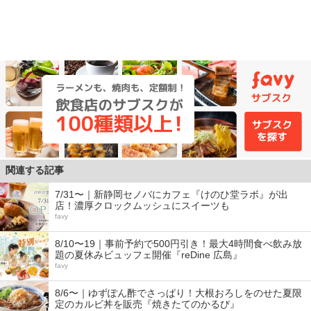
関連する記事
7/31〜｜新静岡セノバにカフェ『けのひ堂ラボ』が出
店！濃厚クロックムッシュにスイーツも
favy
8/10〜19｜事前予約で500円引き！最大4時間食べ飲み放
題の夏休みビュッフェ開催『reDine 広島』
favy
8/6〜｜ゆずぽん酢でさっぱり！大根おろしをのせた夏限
定のカルビ丼を販売『焼きたてのかるび』