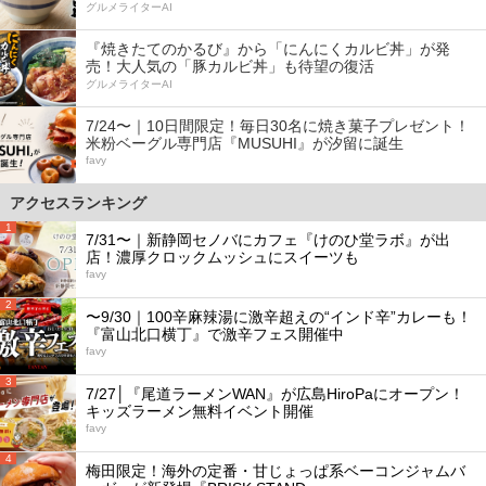
グルメライターAI
『焼きたてのかるび』から「にんにくカルビ丼」が発
売！大人気の「豚カルビ丼」も待望の復活
グルメライターAI
7/24〜｜10日間限定！毎日30名に焼き菓子プレゼント！
米粉ベーグル専門店『MUSUHI』が汐留に誕生
favy
アクセスランキング
1
7/31〜｜新静岡セノバにカフェ『けのひ堂ラボ』が出
店！濃厚クロックムッシュにスイーツも
favy
2
〜9/30｜100辛麻辣湯に激辛超えの“インド辛”カレーも！
『富山北口横丁』で激辛フェス開催中
favy
3
7/27│『尾道ラーメンWAN』が広島HiroPaにオープン！
キッズラーメン無料イベント開催
favy
4
梅田限定！海外の定番・甘じょっぱ系ベーコンジャムバ