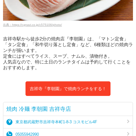
出典：https://r.gnavi.co.jp/c575106/photo/
吉祥寺駅から徒歩2分の焼肉店『李朝園』は、「マトン定食」
「タン定食」「和牛切り落とし定食」など、6種類ほどの焼肉ラ
ンチが揃います。
定食にはすべてライス、スープ、ナムル、漬物付き。
人気店なので、特に土日のランチタイムは予約して行くことを
おすすめします。
吉祥寺『李朝園』で焼肉ランチをする！
焼肉 冷麺 李朝園 吉祥寺店
東京都武蔵野市吉祥寺本町1-8-3 コスモビル4F
05055942990