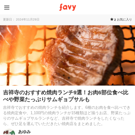
更新日： 2024年11月29日
お気に入り
2
吉祥寺のおすすめ焼肉ランチ9選！お肉6部位食べ比
べや野菜たっぷりサムギョプサルも
吉祥寺でおすすめの焼肉ランチを紹介します。6種のお肉を食べ比べでき
る焼肉定食や、1,100円の焼肉ランチが15種類ほど揃うお店、野菜たっぷ
りのサムギョプサルランチなど、吉祥寺で焼肉ランチをしたくなった
ら、ぜひ足を運んでいただきたい焼肉店をまとめました。
あゆみ