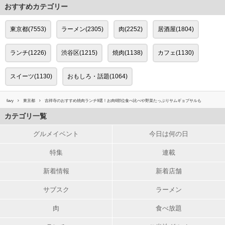
おすすめカテゴリー
東京都(7553)
ラーメン(2305)
肉(2252)
居酒屋(1804)
ランチ(1226)
渋谷区(1215)
焼肉(1138)
カフェ(1130)
スイーツ(1130)
おもしろ・話題(1064)
favy
東京都
吉祥寺のおすすめ焼肉ランチ9選！お肉6部位食べ比べや野菜たっぷりサムギョプサルも
カテゴリ一覧
グルメイベント
今日は何の日
特集
連載
新着情報
新着店舗
サブスク
ラーメン
肉
食べ放題