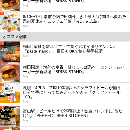
ーガーが新登場『BRISK STAND』
favy
5
8/10〜19｜事前予約で500円引き！最大4時間食べ飲み放
題の夏休みビュッフェ開催『reDine 広島』
favy
オススメ記事
1
梅田│喧騒を離れソファで寛ぐ穴場イタリアンバル
『pasta stand』。長居もOKで使い勝手抜群
favy
2
梅田限定！海外の定番・甘じょっぱ系ベーコンジャムバ
ーガーが新登場『BRISK STAND』
favy
3
札幌・4PLA｜常時100種以上のクラフトビールが揃う！
自分で手にとって飲み比べもできる『クラフトビール
100』
favy
4
富山駅｜ビールだけで20種以上！独自ブレンドに“泡だ
け”も『PERFECT BEER KITCHEN』
favy
5