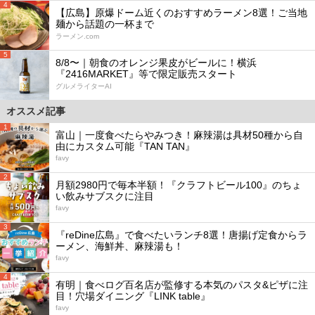
4
【広島】原爆ドーム近くのおすすめラーメン8選！ご当地
麺から話題の一杯まで
ラーメン.com
5
8/8〜｜朝食のオレンジ果皮がビールに！横浜
『2416MARKET』等で限定販売スタート
グルメライターAI
オススメ記事
1
富山｜一度食べたらやみつき！麻辣湯は具材50種から自
由にカスタム可能『TAN TAN』
favy
2
月額2980円で毎本半額！『クラフトビール100』のちょ
い飲みサブスクに注目
favy
3
『reDine広島』で食べたいランチ8選！唐揚げ定食からラ
ーメン、海鮮丼、麻辣湯も！
favy
4
有明｜食べログ百名店が監修する本気のパスタ&ピザに注
目！穴場ダイニング『LINK table』
favy