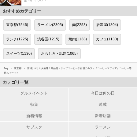
8月6日(木) 〜
おすすめカテゴリー
東京都(7546)
ラーメン(2305)
肉(2253)
居酒屋(1804)
ランチ(1225)
渋谷区(1215)
焼肉(1138)
カフェ(1130)
スイーツ(1130)
おもしろ・話題(1065)
favy
東京都
新橋│バリスタ厳選！高品質ドリップコーヒーが自慢のカフェ『コーヒーマフィア』コーヒー専
用スイーツも
カテゴリ一覧
グルメイベント
今日は何の日
特集
連載
新着情報
新着店舗
サブスク
ラーメン