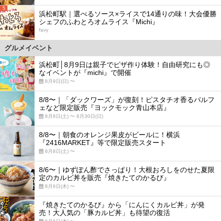
5
浜松町駅｜選べるソース×ライスで14通りの味！大会優勝
シェフのふわとろオムライス『Michi』
favy
グルメイベント
浜松町│8月9日は親子でピザ作り体験！自由研究にも◎
なイベントが『michi』で開催
8月9日(日) 〜
8/8〜｜「ダックワーズ」が復刻！ピスタチオ香るパルフ
ェなど限定販売『ヨックモック青山本店』
8月8日(土) 〜 8月30日(日)
8/8〜｜朝食のオレンジ果皮がビールに！横浜
『2416MARKET』等で限定販売スタート
8月8日(土) 〜
8/6〜｜ゆずぽん酢でさっぱり！大根おろしをのせた夏限
定のカルビ丼を販売『焼きたてのかるび』
8月6日(木) 〜
『焼きたてのかるび』から「にんにくカルビ丼」が発
売！大人気の「豚カルビ丼」も待望の復活