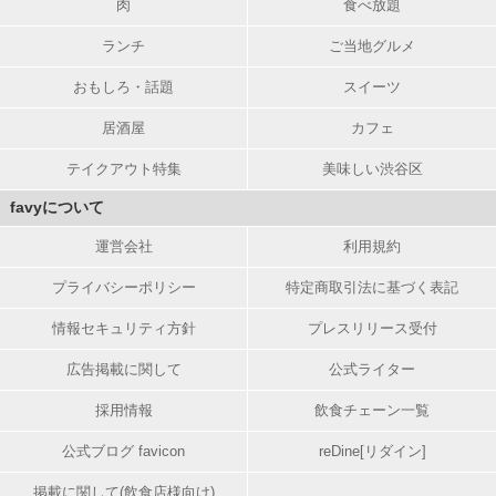
肉
食べ放題
ランチ
ご当地グルメ
おもしろ・話題
スイーツ
居酒屋
カフェ
テイクアウト特集
美味しい渋谷区
favyについて
運営会社
利用規約
プライバシーポリシー
特定商取引法に基づく表記
情報セキュリティ方針
プレスリリース受付
広告掲載に関して
公式ライター
採用情報
飲食チェーン一覧
公式ブログ favicon
reDine[リダイン]
掲載に関して(飲食店様向け)