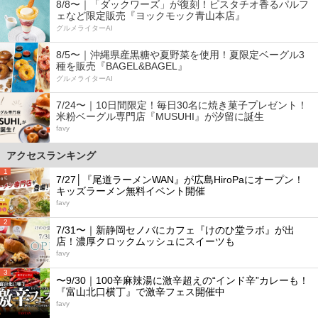
8/8〜｜「ダックワーズ」が復刻！ピスタチオ香るパルフ
ェなど限定販売『ヨックモック青山本店』
グルメライターAI
8/5〜｜沖縄県産黒糖や夏野菜を使用！夏限定ベーグル3
種を販売『BAGEL&BAGEL』
グルメライターAI
7/24〜｜10日間限定！毎日30名に焼き菓子プレゼント！
米粉ベーグル専門店『MUSUHI』が汐留に誕生
favy
アクセスランキング
1
7/27│『尾道ラーメンWAN』が広島HiroPaにオープン！
キッズラーメン無料イベント開催
favy
2
7/31〜｜新静岡セノバにカフェ『けのひ堂ラボ』が出
店！濃厚クロックムッシュにスイーツも
favy
3
〜9/30｜100辛麻辣湯に激辛超えの“インド辛”カレーも！
『富山北口横丁』で激辛フェス開催中
favy