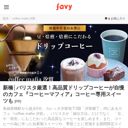
提供： coffee mafia 汐留
お気に入り
0
新橋│バリスタ厳選！高品質ドリップコーヒーが自慢
のカフェ『コーヒーマフィア』コーヒー専用スイー
ツも
[PR]
各線新橋駅から徒歩5分、カレッタ汐留地下2階「汐留横丁」内にあるカ
フェ『coffee mafia 汐留』。バリスタが「抽出方法」だけでなく、「豆」
や「焙煎」にもこだわった高品質なコーヒーを楽しめます。また、コー
ヒーの為に作った自家製スイーツや、季節ごとに登場する期間限定スイ