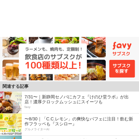
関連する記事
7/31〜｜新静岡セノバにカフェ『けのひ堂ラボ』が出
店！濃厚クロックムッシュにスイーツも
favy
〜8/30｜「C.C.レモン」の爽快なパフェに注目！飲む新
作フラッペも『スシロー』
グルメライターAI