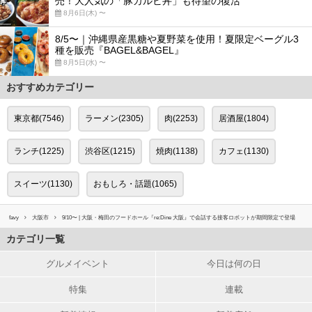
売！大人気の「豚カルビ丼」も待望の復活
8月6日(木) 〜
8/5〜｜沖縄県産黒糖や夏野菜を使用！夏限定ベーグル3
種を販売『BAGEL&BAGEL』
8月5日(水) 〜
おすすめカテゴリー
東京都(7546)
ラーメン(2305)
肉(2253)
居酒屋(1804)
ランチ(1225)
渋谷区(1215)
焼肉(1138)
カフェ(1130)
スイーツ(1130)
おもしろ・話題(1065)
favy
大阪市
9/10〜 | 大阪・梅田のフードホール『re:Dine 大阪』で会話する接客ロボットが期間限定で登場
カテゴリ一覧
グルメイベント
今日は何の日
特集
連載