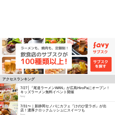
アクセスランキング
1
7/27│『尾道ラーメンWAN』が広島HiroPaにオープン！
キッズラーメン無料イベント開催
favy
2
7/31〜｜新静岡セノバにカフェ『けのひ堂ラボ』が出
店！濃厚クロックムッシュにスイーツも
favy