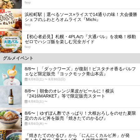
favy
4
浜松町駅｜選べるソース×ライスで14通りの味！大会優勝
シェフのふわとろオムライス『Michi』
favy
5
【初心者必見】札幌・4PLAの『大通バル』を攻略！移動
ゼロでハシゴ飯を楽しむ完全ガイド
favy
グルメイベント
8/8〜｜「ダックワーズ」が復刻！ピスタチオ香るパルフ
ェなど限定販売『ヨックモック青山本店』
8月8日(土) 〜 8月30日(日)
8/8〜｜朝食のオレンジ果皮がビールに！横浜
『2416MARKET』等で限定販売スタート
8月8日(土) 〜
8/6〜｜ゆずぽん酢でさっぱり！大根おろしをのせた夏限
定のカルビ丼を販売『焼きたてのかるび』
8月6日(木) 〜
『焼きたてのかるび』から「にんにくカルビ丼」が発