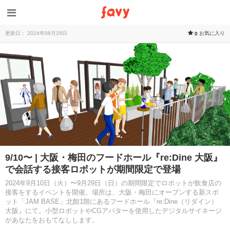
更新日： 2024年08月29日
お気に入り
0
9/10〜 | 大阪・梅田のフードホール『re:Dine 大阪』
で会話する接客ロボットが期間限定で登場
2024年9月10日（火）〜9月29日（日）の期間限定でロボットが飲食店の
接客をするイベントを開催。場所は、大阪・梅田にオープンする新スポ
ット「JAM BASE」北館1階にあるフードホール『re:Dine（リダイン）
大阪』にて。小型ロボットやCGアバターを使用したデジタルサイネージ
があなたをおもてなしします。