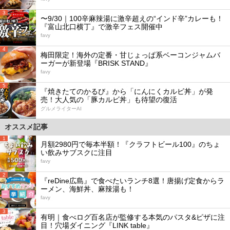
3
〜9/30｜100辛麻辣湯に激辛超えの“インド辛”カレーも！
『富山北口横丁』で激辛フェス開催中
favy
4
梅田限定！海外の定番・甘じょっぱ系ベーコンジャムバ
ーガーが新登場『BRISK STAND』
favy
5
『焼きたてのかるび』から「にんにくカルビ丼」が発
売！大人気の「豚カルビ丼」も待望の復活
グルメライターAI
オススメ記事
1
月額2980円で毎本半額！『クラフトビール100』のちょ
い飲みサブスクに注目
favy
2
『reDine広島』で食べたいランチ8選！唐揚げ定食からラ
ーメン、海鮮丼、麻辣湯も！
favy
3
有明｜食べログ百名店が監修する本気のパスタ&ピザに注
目！穴場ダイニング『LINK table』