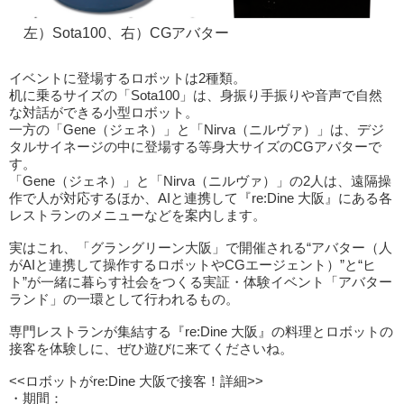
左）Sota100、右）CGアバター
イベントに登場するロボットは2種類。
机に乗るサイズの「Sota100」は、身振り手振りや音声で自然
な対話ができる小型ロボット。
一方の「Gene（ジェネ）」と「Nirva（ニルヴァ）」は、デジ
タルサイネージの中に登場する等身大サイズのCGアバターで
す。
「Gene（ジェネ）」と「Nirva（ニルヴァ）」の2人は、遠隔操
作で人が対応するほか、AIと連携して『re:Dine 大阪』にある各
レストランのメニューなどを案内します。
実はこれ、「グラングリーン大阪」で開催される“アバター（人
がAIと連携して操作するロボットやCGエージェント）”と“ヒ
ト”が一緒に暮らす社会をつくる実証・体験イベント「アバター
ランド」の一環として行われるもの。
専門レストランが集結する『re:Dine 大阪』の料理とロボットの
接客を体験しに、ぜひ遊びに来てくださいね。
<<ロボットがre:Dine 大阪で接客！詳細>>
・期間：