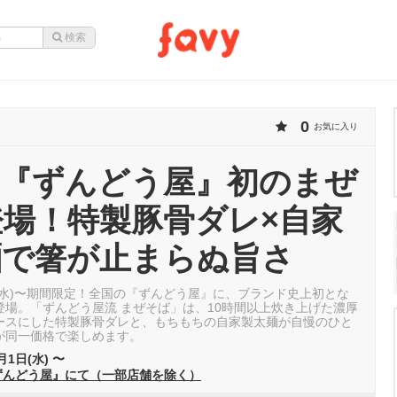
0
お気に入り
1〜『ずんどう屋』初のまぜ
場！特製豚骨ダレ×自家
麺で箸が止まらぬ旨さ
1日(水)〜期間限定！全国の『ずんどう屋』に、ブランド史上初とな
登場。「ずんどう屋流 まぜそば」は、10時間以上炊き上げた濃厚
ースにした特製豚骨ダレと、もちもちの自家製太麺が自慢のひと
が同一価格で楽しめます。
月1日(水) 〜
ずんどう屋』にて（一部店舗を除く）