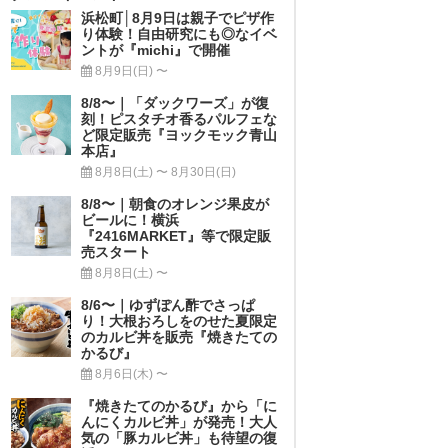
浜松町│8月9日は親子でピザ作
り体験！自由研究にも◎なイベ
ントが『michi』で開催
8月9日(日) 〜
8/8〜｜「ダックワーズ」が復
刻！ピスタチオ香るパルフェな
ど限定販売『ヨックモック青山
本店』
8月8日(土) 〜 8月30日(日)
8/8〜｜朝食のオレンジ果皮が
ビールに！横浜
『2416MARKET』等で限定販
売スタート
8月8日(土) 〜
8/6〜｜ゆずぽん酢でさっぱ
り！大根おろしをのせた夏限定
のカルビ丼を販売『焼きたての
かるび』
8月6日(木) 〜
『焼きたてのかるび』から「に
んにくカルビ丼」が発売！大人
気の「豚カルビ丼」も待望の復