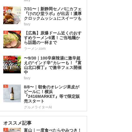
2
7/31〜｜新静岡セノバにカフェ
『けのひ堂ラボ』が出店！濃厚
クロックムッシュにスイーツも
favy
3
【広島】原爆ドーム近くのおす
すめラーメン8選！ご当地麺か
ら話題の一杯まで
ラーメン.com
4
〜9/30｜100辛麻辣湯に激辛超
えの“インド辛”カレーも！『富
山北口横丁』で激辛フェス開催
中
favy
5
8/8〜｜朝食のオレンジ果皮が
ビールに！横浜
『2416MARKET』等で限定販
売スタート
グルメライターAI
オススメ記事
1
富山｜一度食べたらやみつき！