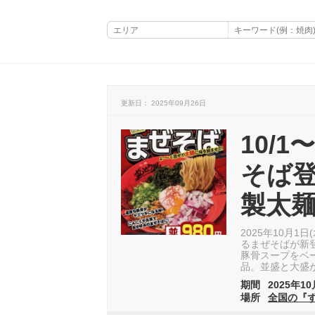
更新日： 2025年09月26日
10/
そば登
製太
2025年10月
るまぜそばが新
豚骨スープをベ
品。並盛と大盛
期間
2025年10
場所
全国の『