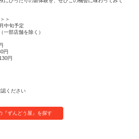
秋にぴったりの新体験を、ぜひこの機会に味わってみて
細＞＞
2月中旬予定
（一部店舗を除く）
円
0円
30円
確認ください
の『ずんどう屋』を探す