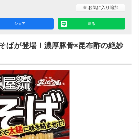
お気に入り
追加
シェア
送る
そばが登場！濃厚豚骨×昆布酢の絶妙