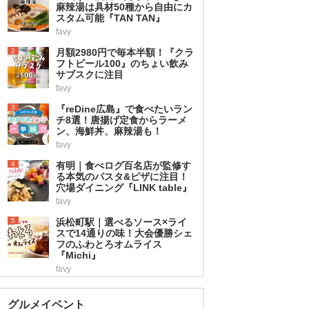
麻辣湯は具材50種から自由にカ
スタム可能『TAN TAN』
favy
2
月額2980円で毎本半額！『クラ
フトビール100』のちょい飲み
サブスクに注目
favy
3
『reDine広島』で食べたいラン
チ8選！唐揚げ定食からラーメ
ン、海鮮丼、麻辣湯も！
favy
4
有明｜食べログ百名店が監修す
る本気のパスタ&ピザに注目！
穴場ダイニング『LINK table』
favy
5
浜松町駅｜選べるソース×ライ
スで14通りの味！大会優勝シェ
フのふわとろオムライス
『Michi』
favy
グルメイベント