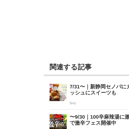
関連する記事
7/31〜｜新静岡セノバ
ッシュにスイーツも
favy
〜9/30｜100辛麻辣
で激辛フェス開催中