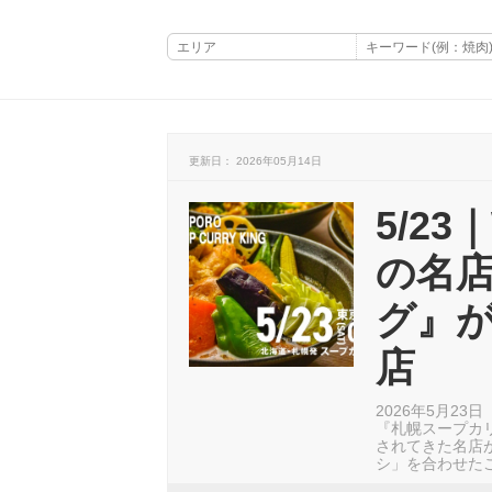
更新日： 2026年05月14日
5/2
の名
グ』
店
2026年5月2
『札幌スープカ
されてきた名店
シ」を合わせた