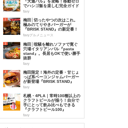
『大通バル』を攻略！移動ゼロ
でハシゴ飯を楽しむ完全ガイド
favy
2
梅田│切ったやつの次はこれ。
極みのてりやきバーガーが
『BRISK STAND』の新定番！
favyグルメニュース
3
梅田│喧騒を離れソファで寛ぐ
穴場イタリアンバル『pasta
stand』。長居もOKで使い勝手
抜群
favy
4
梅田限定！海外の定番・甘じょ
っぱ系ベーコンジャムバーガー
が新登場『BRISK STAND』
favy
5
札幌・4PLA｜常時100種以上の
クラフトビールが揃う！自分で
手にとって飲み比べもできる
『クラフトビール100』
favy