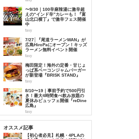
2
〜9/30｜100辛麻辣湯に激辛超
えの“インド辛”カレーも！『富
山北口横丁』で激辛フェス開催
中
favy
3
7/27│『尾道ラーメンWAN』が
広島HiroPaにオープン！キッズ
ラーメン無料イベント開催
favy
4
梅田限定！海外の定番・甘じょ
っぱ系ベーコンジャムバーガー
が新登場『BRISK STAND』
favy
5
8/10〜19｜事前予約で500円引
き！最大4時間食べ飲み放題の
夏休みビュッフェ開催『reDine
広島』
favy
オススメ記事
1
【初心者必見】札幌・4PLAの