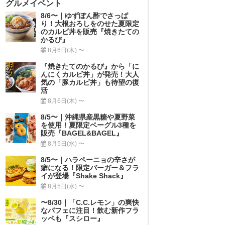
グルメイベント
8/6〜｜ゆずぽん酢でさっぱ
り！大根おろしをのせた夏限定
のカルビ丼を販売『焼きたての
かるび』
8月6日(木) 〜
『焼きたてのかるび』から「に
んにくカルビ丼」が発売！大人
気の「豚カルビ丼」も待望の復
活
8月6日(木) 〜
8/5〜｜沖縄県産黒糖や夏野菜
を使用！夏限定ベーグル3種を
販売『BAGEL&BAGEL』
8月5日(水) 〜
8/5〜｜ハラペーニョの辛さが
癖になる！限定バーガー＆フラ
イが登場『Shake Shack』
8月5日(水) 〜
〜8/30｜「C.C.レモン」の爽快
なパフェに注目！飲む新作フラ
ッペも『スシロー』