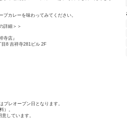
ープカレーを味わってみてください。
の詳細＞＞
祥寺店』
 吉祥寺281ビル 2F
）
）
）
）
金）はプレオープン日となります。
料）。
用意しています。