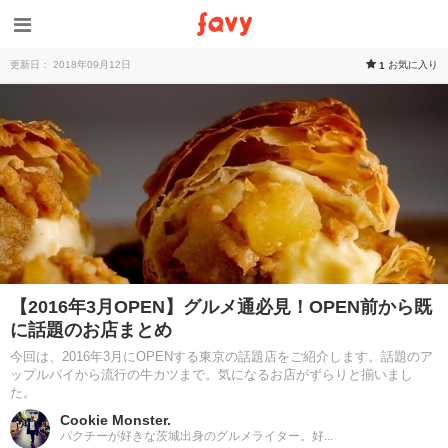
更新日： 2018年09月12日
お気に入り
1
【2016年3月OPEN】グルメ通必見！OPEN前から既
に話題のお店まとめ
今回は、2016年3月にOPENする東京の話題店をご紹介します。話題のア
ップルパイから流行の牛カツまで。気になるお店がずらりと揃いまし
た。
Cookie Monster.
パクチーが好きな茨城出身のグルメライター。好...