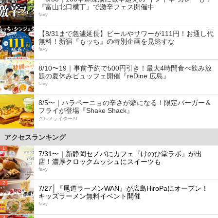
『富山北口横丁』で激辛フェス開催中
favy
【8/31まで急遽延長】ビールやサワーが111円！お通し代
無料！新宿『もッち』の特別企画を見逃すな
favy
8/10〜19｜事前予約で500円引き！最大4時間食べ飲み放
題の夏休みビュッフェ開催『reDine 広島』
favy
8/5〜｜ハラペーニョの辛さが癖になる！限定バーガー＆
フライが登場『Shake Shack』
グルメライターAI
アクセスランキング
1
7/31〜｜新静岡セノバにカフェ『けのひ堂ラボ』が出
店！濃厚クロックムッシュにスイーツも
favy
2
7/27│『尾道ラーメンWAN』が広島HiroPaにオープン！
キッズラーメン無料イベント開催
favy
3