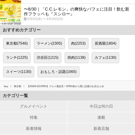
〜8/30｜「C.C.レモン」の爽快なパフェに注目！飲む新
作フラッペも『スシロー』
8月5日(水) 〜 8月30日(日)
おすすめカテゴリー
東京都(7546)
ラーメン(2305)
肉(2253)
居酒屋(1804)
ランチ(1225)
渋谷区(1215)
焼肉(1138)
カフェ(1130)
スイーツ(1130)
おもしろ・話題(1065)
favy
東京都
【2016年3月OPEN】グルメ通必見！OPEN前から既に話題のお店まとめ
カテゴリ一覧
グルメイベント
今日は何の日
特集
連載
新着情報
新着店舗