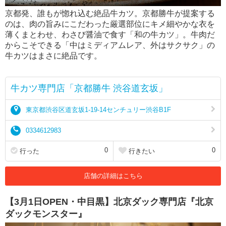
京都発、誰もが惚れ込む絶品牛カツ。京都勝牛が提案する
のは、肉の旨みにこだわった厳選部位にキメ細やかな衣を
薄くまとわせ、わさび醤油で食す「和の牛カツ」。牛肉だ
からこそできる「中はミディアムレア、外はサクサク」の
牛カツはまさに絶品です。
牛カツ専門店「京都勝牛 渋谷道玄坂」
東京都渋谷区道玄坂1-19-14センチュリー渋谷B1F
0334612983
0
0
行った
行きたい
店舗の詳細はこちら
【3月1日OPEN・中目黒】北京ダック専門店『北京
ダックモンスター』