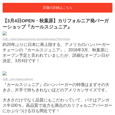
店舗の詳細はこちら
【3月4日OPEN・秋葉原】カリフォルニア発バーガ
ーショップ『カールスジュニア』
出典：https://www.facebook.com/carlsjr.japan/?fref=photo
約20年ぶりに日本に再上陸する、アメリカのハンバーガー
チェーンの『カールスジュニア』。2016年3月、秋葉原に
オープン予定と言われていましたが、詳細なオープン日が
決定。3月4日です！
出典：http://www.carlsjr.jp/
『カールスジュニア』のハンバーガーの特徴はまずその大
きさ。片手で持ちきれないほどのアメリカンサイズです。
大きさだけでなく品質にもこだわっていて、パテはアンガ
ス牛100％。高品質で迫力も満点のカリフォルニアバーガー
にかぶりつける日も間近です！