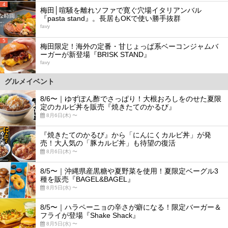
4
梅田│喧騒を離れソファで寛ぐ穴場イタリアンバル
『pasta stand』。長居もOKで使い勝手抜群
favy
5
梅田限定！海外の定番・甘じょっぱ系ベーコンジャムバ
ーガーが新登場『BRISK STAND』
favy
グルメイベント
8/6〜｜ゆずぽん酢でさっぱり！大根おろしをのせた夏限
定のカルビ丼を販売『焼きたてのかるび』
8月6日(木) 〜
『焼きたてのかるび』から「にんにくカルビ丼」が発
売！大人気の「豚カルビ丼」も待望の復活
8月6日(木) 〜
8/5〜｜沖縄県産黒糖や夏野菜を使用！夏限定ベーグル3
種を販売『BAGEL&BAGEL』
8月5日(水) 〜
8/5〜｜ハラペーニョの辛さが癖になる！限定バーガー＆
フライが登場『Shake Shack』
8月5日(水) 〜