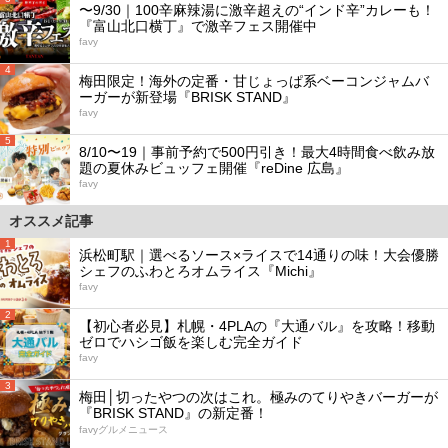
〜9/30｜100辛麻辣湯に激辛超えの“インド辛”カレーも！
『富山北口横丁』で激辛フェス開催中
favy
4
梅田限定！海外の定番・甘じょっぱ系ベーコンジャムバ
ーガーが新登場『BRISK STAND』
favy
5
8/10〜19｜事前予約で500円引き！最大4時間食べ飲み放
題の夏休みビュッフェ開催『reDine 広島』
favy
オススメ記事
1
浜松町駅｜選べるソース×ライスで14通りの味！大会優勝
シェフのふわとろオムライス『Michi』
favy
2
【初心者必見】札幌・4PLAの『大通バル』を攻略！移動
ゼロでハシゴ飯を楽しむ完全ガイド
favy
3
梅田│切ったやつの次はこれ。極みのてりやきバーガーが
『BRISK STAND』の新定番！
favyグルメニュース