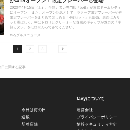
が4/15オープン！限定フレーバーも登場
2023年4月15日（土）、半熟カヌレ専門店『boB』が東京ドームシティ
にオープン！ また、オープン記念として、ラクーア限定フレーバーや春
限定フレーバーをまとめて楽しめる「4種セット」も販売。表面はカリ
ッと香ばしく、中はトロリとクリーミーな食感のギャップが魅力の「半
熟カヌレ」をぜひ味わってみてください。
favyグルメニュース
1
2
3
…
の日に関する記事
favyについて
今日は何の日
運営会社
連載
プライバシーポリシー
新着店舗
情報セキュリティ方針