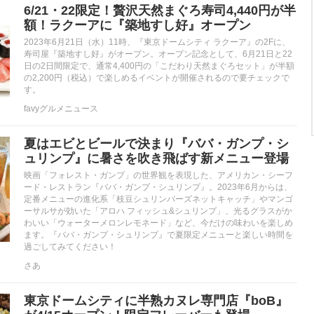
6/21・22限定！贅沢天然まぐろ寿司4,440円が半
額！ラクーアに『築地すし好』オープン
2023年6月21日（水）11時、『東京ドームシティ ラクーア』の2Fに、
寿司屋『築地すし好』がオープン。オープン記念として、6月21日と22
日の2日間限定で、通常4,400円の「こだわり天然まぐろセット」が半額
の2,200円（税込）で楽しめるイベントが開催されるので要チェックで
す。
favyグルメニュース
夏はエビとビールで決まり『ババ・ガンプ・シ
ュリンプ』に暑さを吹き飛ばす新メニュー登場
映画「フォレスト・ガンプ」の世界観を表現した、アメリカン・シーフ
ード・レストラン『ババ・ガンプ・シュリンプ』。2023年6月からは、
定番メニューの進化系「枝豆シュリンパーズネットキャッチ」やマンゴ
ーサルサが効いた「アロハ フィッシュ&シュリンプ」、光るグラスがか
わいい「ウォーターメロンレモネード」など、今だけの味わいを楽しめ
ます。『ババ・ガンプ・シュリンプ』で夏限定メニューと楽しい時間を
過ごしてみてください！
さあ
東京ドームシティに半熟カヌレ専門店『boB』