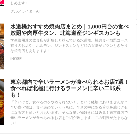
しめます！
グルメライターAI
水道橋おすすめ焼肉店まとめ｜1,000円台の食べ
放題や肉厚牛タン、北海道産ジンギスカンも
学生御用達の飲食店が所狭しと並んでいる水道橋。焼肉食べ放題コース
有りのお店や、ホルモン、ジンギスカンなど脂の旨味がガツンときそう
な焼肉店もありますよ！
iNOSE
東京都内で辛いラーメンが食べられるお店7選！
食べれば北極に行けるラーメンに辛い二郎系
も！
「辛いけど、食べるのをやめられない！」という経験はありませんか？
辛い食べ物は、食べ進めていくうちに、辛さの中にある旨味を感じクセ
になる方も多いとおもいます。そんな辛い物好きには必見！東京都内で
辛いラーメンが食べられるお店をご紹介致します。この刺激がたまらな
い！