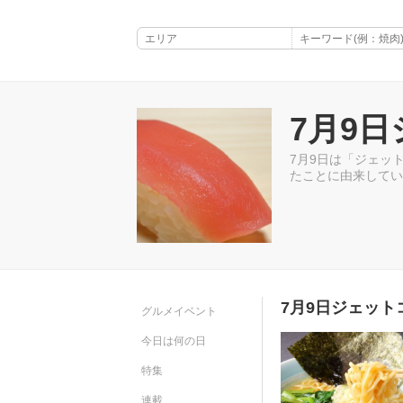
7月9
7月9日は「ジェッ
たことに由来してい
7月9日ジェット
グルメイベント
今日は何の日
特集
連載