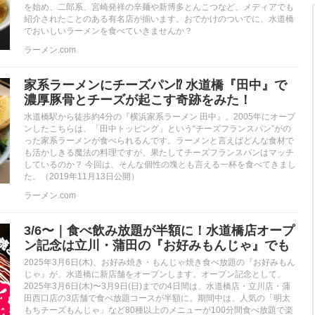
を始め、二郎系、宮崎発祥の辛麺や新博多とんこつなど、メディアでも
紹介されたことのある有名店が揃います。おでかけのついでに、水道橋
でおいしいラーメンを食べていきませんか？
ラーメン.com
家系ラーメンにチーズパン⁉︎ 水道橋『田中』で
濃厚豚骨とチーズが起こす奇跡をみた！
水道橋駅から徒歩約4分の『横浜家系ラーメン 田中』。2005年にオープ
ンしたこちらは、「田中トッピング」という“チーズフランスパン”がの
った家系ラーメンが食べられるんです。ラーメンと言えばどんな食材で
も活かしきる魔法の料理ですが、果たしてチーズフランスパンはマッチ
しているのか？ 今回は、そんな個性の塊とも言える一杯を食べてきまし
た。（2019年11月13日公開）
ラーメン.com
3/6〜｜食べ飲み放題が半額に！水道橋店オープ
ン記念は立川・蒲田の『お好みもんじゃ』でも
2025年3月6日(木)、お好み焼き・もんじゃ焼き食べ放題の『お好みもん
じゃ』が、水道橋に新店舗をオープンします。オープン記念として、
2025年3月6日(木)〜3月9日(日)までの4日間は、水道橋店・立川店・蒲
田西口店の3店舗で食べ放題コースが半額に。期間中は、人気の「明太
もちチーズもんじゃ」など80種以上のメニューが100分間食べ放題で楽