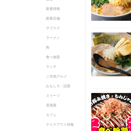
新着情報
新着店舗
サブスク
ラーメン
肉
食べ放題
ランチ
ご当地グルメ
おもしろ・話題
スイーツ
居酒屋
カフェ
テイクアウト特集