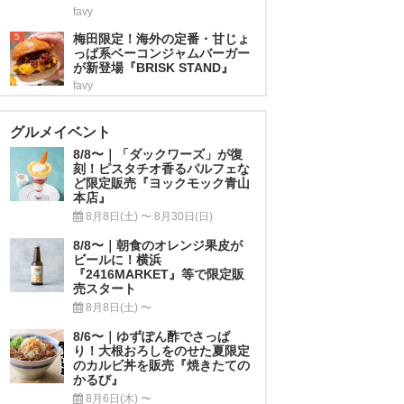
favy
5
梅田限定！海外の定番・甘じょ
っぱ系ベーコンジャムバーガー
が新登場『BRISK STAND』
favy
グルメイベント
8/8〜｜「ダックワーズ」が復
刻！ピスタチオ香るパルフェな
ど限定販売『ヨックモック青山
本店』
8月8日(土) 〜 8月30日(日)
8/8〜｜朝食のオレンジ果皮が
ビールに！横浜
『2416MARKET』等で限定販
売スタート
8月8日(土) 〜
8/6〜｜ゆずぽん酢でさっぱ
り！大根おろしをのせた夏限定
のカルビ丼を販売『焼きたての
かるび』
8月6日(木) 〜