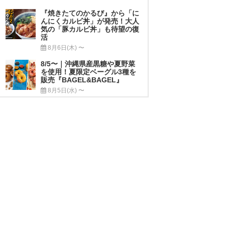
『焼きたてのかるび』から「に
んにくカルビ丼」が発売！大人
気の「豚カルビ丼」も待望の復
活
8月6日(木) 〜
8/5〜｜沖縄県産黒糖や夏野菜
を使用！夏限定ベーグル3種を
販売『BAGEL&BAGEL』
8月5日(水) 〜