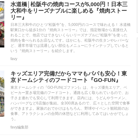
水道橋│松阪牛の焼肉コースが5,000円！日本三
大和牛をリーズナブルに楽しめる『焼肉ストー
リー』
日本三大和牛のひとつ“松阪牛”を、5,000円のコースで味わえる！ 水道橋
駅東口から徒歩1分の『焼肉ストーリー』では、指定牧場から直接仕入
れることで、他店ではできないくらいリーズナブルに“松阪牛”を使った
焼肉を食べられるお店なんです。ほかにも、松阪牛の生タンやレバーな
ど、通常市場では流通しない部位もメニューにラインナップしていると
いう『焼肉ストーリー』を紹介します。
favy
キッズエリア完備だからママもパパも安心！東
京ドームシティのフードコート『GO-FUN』
東京ドームシティの『GO-FUN(ゴファン)』は、キッズ優先エリア、ベ
ビーカー置き場完備のフードコート。通路も広く取られているので、お
子さま連れでも安心して利用できます。店内には、うどんやラーメン、
ハンバーグなど6店舗が集結。全300席あるので、広々とした空間で食事
ができますよ。家族のおでかけはもちろん、野球やイベント観戦前のお
食事、アトラクションの合間の休憩などに利用してみてはいかがでしょ
う。
favy編集部