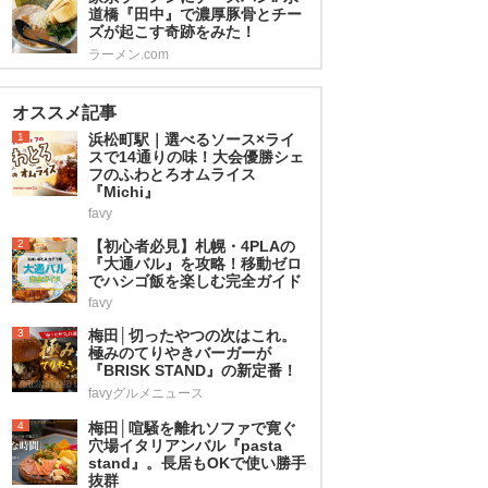
道橋『田中』で濃厚豚骨とチー
ズが起こす奇跡をみた！
ラーメン.com
オススメ記事
1
浜松町駅｜選べるソース×ライ
スで14通りの味！大会優勝シェ
フのふわとろオムライス
『Michi』
favy
2
【初心者必見】札幌・4PLAの
『大通バル』を攻略！移動ゼロ
でハシゴ飯を楽しむ完全ガイド
favy
3
梅田│切ったやつの次はこれ。
極みのてりやきバーガーが
『BRISK STAND』の新定番！
favyグルメニュース
4
梅田│喧騒を離れソファで寛ぐ
穴場イタリアンバル『pasta
stand』。長居もOKで使い勝手
抜群