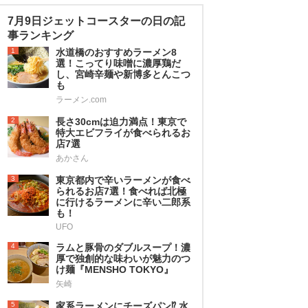
7月9日ジェットコースターの日の記
事ランキング
1
水道橋のおすすめラーメン8
選！こってり味噌に濃厚鶏だ
し、宮崎辛麺や新博多とんこつ
も
ラーメン.com
2
長さ30cmは迫力満点！東京で
特大エビフライが食べられるお
店7選
あかさん
3
東京都内で辛いラーメンが食べ
られるお店7選！食べれば北極
に行けるラーメンに辛い二郎系
も！
UFO
4
ラムと豚骨のダブルスープ！濃
厚で独創的な味わいが魅力のつ
け麺『MENSHO TOKYO』
矢崎
5
家系ラーメンにチーズパン⁉︎ 水