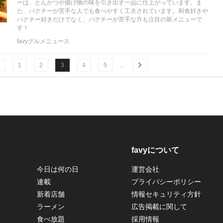
ーは、とんかつや揚げ物の味を引き出す一品に仕上がっています。ま
た、パクチーが苦手な人でも食べやすく工夫されています。和食好きや
パクチー好きだけでなく、パクチーが苦手な方も注目の新メニューで
す！
favyグルメニュース
1
2
3
4
5
…
favyについて
今日は何の日
運営会社
連載
プライバシーポリシー
新着店舗
情報セキュリティ方針
ラーメン
広告掲載に関して
食べ放題
採用情報