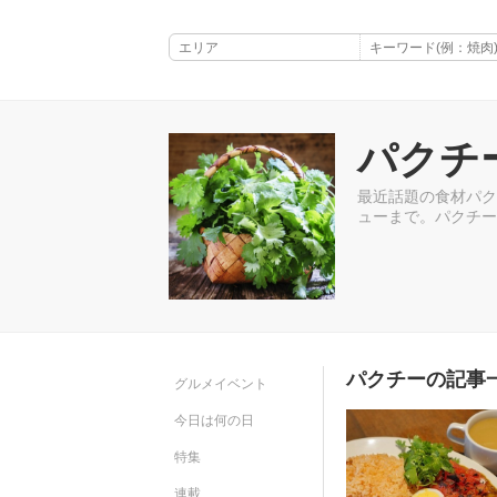
パクチ
最近話題の食材パク
ューまで。パクチー
パクチーの記事
グルメイベント
今日は何の日
特集
連載