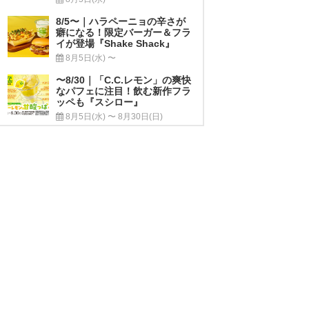
8/5〜｜ハラペーニョの辛さが
癖になる！限定バーガー＆フラ
イが登場『Shake Shack』
8月5日(水) 〜
〜8/30｜「C.C.レモン」の爽快
なパフェに注目！飲む新作フラ
ッペも『スシロー』
8月5日(水) 〜 8月30日(日)