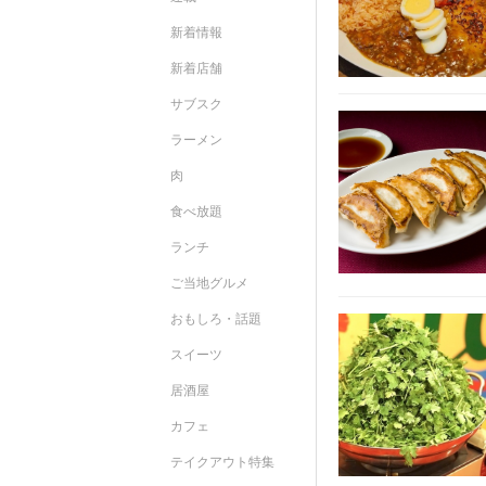
新着情報
新着店舗
サブスク
ラーメン
肉
食べ放題
ランチ
ご当地グルメ
おもしろ・話題
スイーツ
居酒屋
カフェ
テイクアウト特集