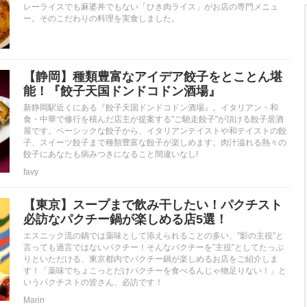
レーライスでも麻婆丼でもない「ひき肉ライス」がお店の専門メニュ
ー。そのこだわりの料理を実食しました。
【静岡】種類豊富なアイデア餃子をとことん堪
能！『餃子天国ドンドコドン酒場』
新静岡駅近くにある『餃子天国ドンドコドン酒場』。イタリアン・和
食・中華で修行を積んだ店主が提案する"ご馳走餃子"が頂ける餃子居酒
屋です。ベーシックな餃子から、イタリアンテイストや和テイストの餃
子、スイーツ餃子まで種類豊富な餃子が楽しめます。肉汁溢れる熱々の
餃子にあなたも病みつきになること間違いなし!
favy
【東京】スープまで飲み干したい！パクチスト
必訪なパクチー鍋が楽しめる店5選！
エスニック流の鍋では薬味として添えられることの多い、”影の主役”と
言っても過言ではないパクチー！そんなパクチーを”主役”としてたっぷ
りといただける、東京都内でパクチー鍋が楽しめるお店をご紹介しま
す！「薬味でちょこっとだけパクチーを食べるんじゃ物足りない！」と
いうパクチストの皆さん、必訪です！
Marin