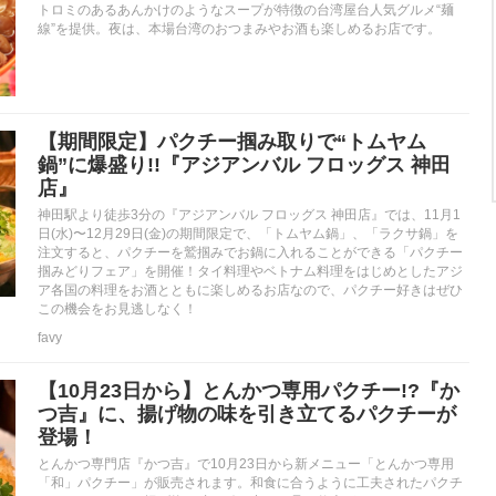
トロミのあるあんかけのようなスープが特徴の台湾屋台人気グルメ“麺
線”を提供。夜は、本場台湾のおつまみやお酒も楽しめるお店です。
【期間限定】パクチー掴み取りで“トムヤム
鍋”に爆盛り!!『アジアンバル フロッグス 神田
店』
神田駅より徒歩3分の『アジアンバル フロッグス 神田店』では、11月1
日(水)〜12月29日(金)の期間限定で、「トムヤム鍋」、「ラクサ鍋」を
注文すると、パクチーを鷲掴みでお鍋に入れることができる「パクチー
掴みどりフェア」を開催！タイ料理やベトナム料理をはじめとしたアジ
ア各国の料理をお酒とともに楽しめるお店なので、パクチー好きはぜひ
この機会をお見逃しなく！
favy
【10月23日から】とんかつ専用パクチー!?『か
つ吉』に、揚げ物の味を引き立てるパクチーが
登場！
とんかつ専門店『かつ吉』で10月23日から新メニュー「とんかつ専用
「和」パクチー」が販売されます。和食に合うように工夫されたパクチ