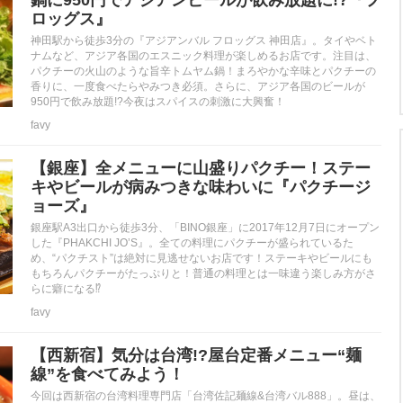
ロッグス』
神田駅から徒歩3分の『アジアンバル フロッグス 神田店』。タイやベト
ナムなど、アジア各国のエスニック料理が楽しめるお店です。注目は、
パクチーの火山のような旨辛トムヤム鍋！まろやかな辛味とパクチーの
香りに、一度食べたらやみつき必須。さらに、アジア各国のビールが
950円で飲み放題!?今夜はスパイスの刺激に大興奮！
favy
【銀座】全メニューに山盛りパクチー！ステー
キやビールが病みつきな味わいに『パクチージ
ョーズ』
銀座駅A3出口から徒歩3分、「BINO銀座」に2017年12月7日にオープン
した『PHAKCHI JO’S』。全ての料理にパクチーが盛られているた
め、“パクチスト”は絶対に見逃せないお店です！ステーキやビールにも
もちろんパクチーがたっぷりと！普通の料理とは一味違う楽しみ方がさ
らに癖になる⁉︎
favy
【西新宿】気分は台湾!?屋台定番メニュー“麺
線”を食べてみよう！
今回は西新宿の台湾料理専門店「台湾佐記麺線&台湾バル888」。昼は、