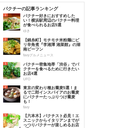
パクチーの記事ランキング
1
パクチー好きにおすすめした
い！横浜駅周辺のパクチー料理
が食べられるお店5選
ゆき
2
【錦糸町】モチモチ米粉麺にピ
リ辛角煮『李湘潭 湘菜館』の湖
南ビーフン
favyグルメニュース
3
パクチー密集地帯「渋谷」でパ
クチーを食べるために行きたい
お店4選
UFO
4
東京の変わり種お蕎麦5選！ま
るで二郎インスパイアのお蕎麦
にパクチーたっぷりつけ蕎麦
も！
favy
5
【六本木】パクチスト必見！エ
スニックからイタリアンまでが
っつりパクチーが楽しめるお店