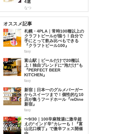
4選
なつ
オススメ記事
1
札幌・4PLA｜常時100種以上の
クラフトビールが揃う！自分で
手にとって飲み比べもできる
『クラフトビール100』
favy
2
富山駅｜ビールだけで20種以
上！独自ブレンドに“泡だけ”も
『PERFECT BEER
KITCHEN』
favy
3
新宿｜日本一のグルメバーガー
からスイーツまで！個性的な10
店が集うフードホール『reDine
新宿』
favy
4
〜9/30｜100辛麻辣湯に激辛超
えの“インド辛”カレーも！『富
山北口横丁』で激辛フェス開催
中