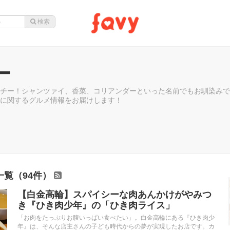
ー
チー！シャンツァイ、香菜、コリアンダーといった名前でもお馴染みで
に関するグルメ情報をお届けします！
一覧（94件）
【白金高輪】スパイシーな肉あんかけがやみつ
き『ひき肉少年』の「ひき肉ライス」
「お肉をたっぷりお腹いっぱい食べたい」。白金高輪にある『ひき肉少
年』は、そんな店主さんの子ども時代からの夢が実現したお店です。カ