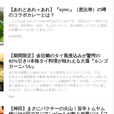
【あれとあれ＋あれ】『sync』（恵比寿）の噂
のコラボカレーとは？
こんにちは‼ カキガールNo.45の山口なつみです。今回はカレー好きには
有名な、恵比寿の「sync」さんのレポート。あの食材とコラボした絶品
の牡蠣カレーを頂いて来ました‼
KAKIGIRL
【期間限定】金目鯛のタイ風煮込みが驚愕の
92%引き!!本格タイ料理が味わえる大通『ルンゴ
カーニバル』
地下鉄大通駅より徒歩1分の『タイ料理店 ルンゴカーニバル』では、
3/31までの期間限定で豪華“金目鯛”をまるごと1匹使用したライム蒸しを
なんと99円で楽しめるキャンペーンを開催中です！その他、パクチーの
食べ放題キャンペーンも開催中！本場のタイ料理をリーズナブルに楽し
めるので、ぜひこの機会をお見逃しなく！
favy
【神田】まさにパクチーの火山！旨辛トムヤム
鍋に950円でアジアンビールが飲み放題に!?『フ