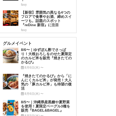
favy
5
【新宿】雰囲気の異なる4つの
フロアで食事やお酒、締めスイ
ーツも。話題のスポット
『reDine 新宿』に注目
favy
グルメイベント
8/6〜｜ゆずぽん酢でさっぱ
り！大根おろしをのせた夏限定
のカルビ丼を販売『焼きたての
かるび』
8月6日(木) 〜
『焼きたてのかるび』から「に
んにくカルビ丼」が発売！大人
気の「豚カルビ丼」も待望の復
活
8月6日(木) 〜
8/5〜｜沖縄県産黒糖や夏野菜
を使用！夏限定ベーグル3種を
販売『BAGEL&BAGEL』
8月5日(水) 〜