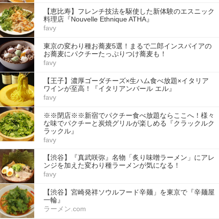
【恵比寿】フレンチ技法を駆使した新体験のエスニック
料理店『Nouvelle Ethnique ATHA』
favy
東京の変わり種お蕎麦5選！まるで二郎インスパイアの
お蕎麦にパクチーたっぷりつけ蕎麦も！
favy
【王子】濃厚ゴーダチーズ×生ハム食べ放題×イタリア
ワインが至高！『イタリアンバール エル』
favy
※※閉店※※新宿でパクチー食べ放題ならここへ！様々
な味でパクチーと炭焼グリルが楽しめる『クラックルク
ラックル』
favy
【渋谷】『真武咲弥』名物「炙り味噌ラーメン」にアレ
ンジを加えた変わり種ラーメンが気になる！
favy
【渋谷】宮崎発祥ソウルフード辛麺」を東京で『辛麺屋
一輪』
ラーメン.com