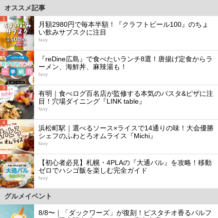
オススメ記事
1
月額2980円で毎本半額！『クラフトビール100』のちょ
い飲みサブスクに注目
favy
2
『reDine広島』で食べたいランチ8選！唐揚げ定食からラ
ーメン、海鮮丼、麻辣湯も！
favy
3
有明｜食べログ百名店が監修する本気のパスタ&ピザに注
目！穴場ダイニング『LINK table』
favy
4
浜松町駅｜選べるソース×ライスで14通りの味！大会優勝
シェフのふわとろオムライス『Michi』
favy
5
【初心者必見】札幌・4PLAの『大通バル』を攻略！移動
ゼロでハシゴ飯を楽しむ完全ガイド
favy
グルメイベント
8/8〜｜「ダックワーズ」が復刻！ピスタチオ香るパルフ