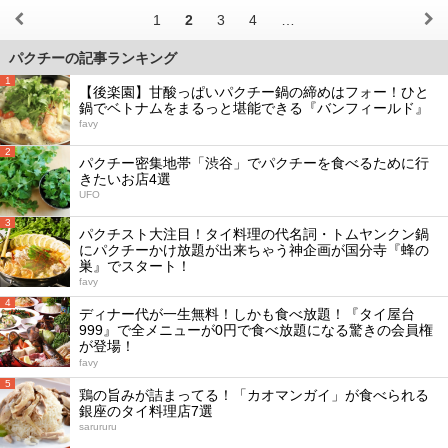
1
2
3
4
…
パクチーの記事ランキング
1
【後楽園】甘酸っぱいパクチー鍋の締めはフォー！ひと
鍋でベトナムをまるっと堪能できる『バンフィールド』
favy
2
パクチー密集地帯「渋谷」でパクチーを食べるために行
きたいお店4選
UFO
3
パクチスト大注目！タイ料理の代名詞・トムヤンクン鍋
にパクチーかけ放題が出来ちゃう神企画が国分寺『蜂の
巣』でスタート！
favy
4
ディナー代が一生無料！しかも食べ放題！『タイ屋台
999』で全メニューが0円で食べ放題になる驚きの会員権
が登場！
favy
5
鶏の旨みが詰まってる！「カオマンガイ」が食べられる
銀座のタイ料理店7選
sarururu