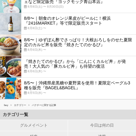
ェなど限定販売『ヨックモック青山本店』
8月8日(土) 〜 8月30日(日)
8/8〜｜朝食のオレンジ果皮がビールに！横浜
『2416MARKET』等で限定販売スタート
8月8日(土) 〜
8/6〜｜ゆずぽん酢でさっぱり！大根おろしをのせた夏限
定のカルビ丼を販売『焼きたてのかるび』
8月6日(木) 〜
『焼きたてのかるび』から「にんにくカルビ丼」が発
売！大人気の「豚カルビ丼」も待望の復活
8月6日(木) 〜
8/5〜｜沖縄県産黒糖や夏野菜を使用！夏限定ベーグル3
種を販売『BAGEL&BAGEL』
8月5日(水) 〜
favy
カテゴリー
パクチーに関する記事
カテゴリ一覧
グルメイベント
今日は何の日