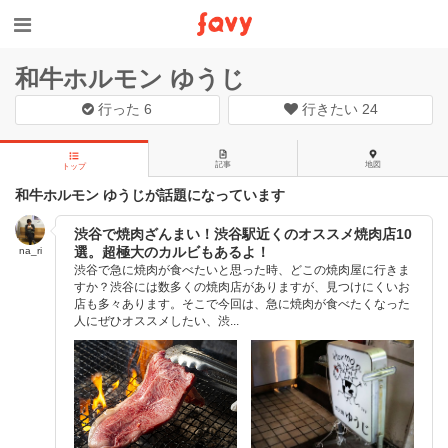
和牛ホルモン ゆうじ
行った
6
行きたい
24
記事
地図
トップ
和牛ホルモン ゆうじが話題になっています
渋谷で焼肉ざんまい！渋谷駅近くのオススメ焼肉店10
選。超極大のカルビもあるよ！
na_ri
渋谷で急に焼肉が食べたいと思った時、どこの焼肉屋に行きま
すか？渋谷には数多くの焼肉店がありますが、見つけにくいお
店も多々あります。そこで今回は、急に焼肉が食べたくなった
人にぜひオススメしたい、渋...