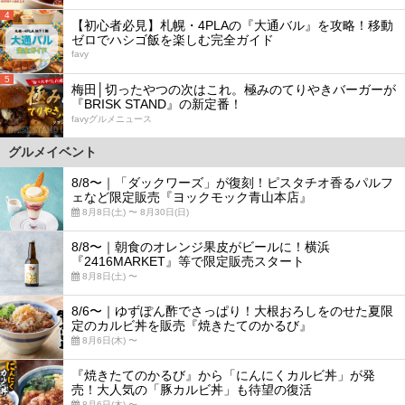
4
【初心者必見】札幌・4PLAの『大通バル』を攻略！移動
ゼロでハシゴ飯を楽しむ完全ガイド
favy
5
梅田│切ったやつの次はこれ。極みのてりやきバーガーが
『BRISK STAND』の新定番！
favyグルメニュース
グルメイベント
8/8〜｜「ダックワーズ」が復刻！ピスタチオ香るパルフ
ェなど限定販売『ヨックモック青山本店』
8月8日(土) 〜 8月30日(日)
8/8〜｜朝食のオレンジ果皮がビールに！横浜
『2416MARKET』等で限定販売スタート
8月8日(土) 〜
8/6〜｜ゆずぽん酢でさっぱり！大根おろしをのせた夏限
定のカルビ丼を販売『焼きたてのかるび』
8月6日(木) 〜
『焼きたてのかるび』から「にんにくカルビ丼」が発
売！大人気の「豚カルビ丼」も待望の復活
8月6日(木) 〜