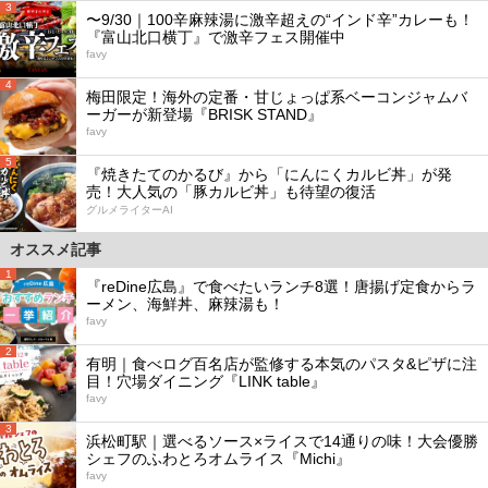
3
〜9/30｜100辛麻辣湯に激辛超えの“インド辛”カレーも！
『富山北口横丁』で激辛フェス開催中
favy
4
梅田限定！海外の定番・甘じょっぱ系ベーコンジャムバ
ーガーが新登場『BRISK STAND』
favy
5
『焼きたてのかるび』から「にんにくカルビ丼」が発
売！大人気の「豚カルビ丼」も待望の復活
グルメライターAI
オススメ記事
1
『reDine広島』で食べたいランチ8選！唐揚げ定食からラ
ーメン、海鮮丼、麻辣湯も！
favy
2
有明｜食べログ百名店が監修する本気のパスタ&ピザに注
目！穴場ダイニング『LINK table』
favy
3
浜松町駅｜選べるソース×ライスで14通りの味！大会優勝
シェフのふわとろオムライス『Michi』
favy