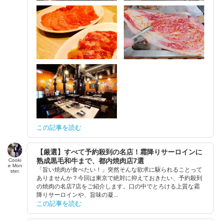
この記事を読む
【厳選】すべて予約殺到の名店！霜降りサーロインに
熟成黒毛和牛まで、都内焼肉店7選
Cooki
e Mon
「旨い焼肉が食べたい！」突然そんな欲求に駆られることって
ster.
ありませんか？今回は東京で絶対に抑えておきたい、予約殺到
の焼肉の名店7店をご紹介します。口の中でとろける上質な霜
降りサーロインや、旨味の凝...
この記事を読む