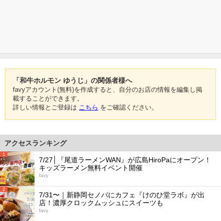
「和牛ホルモン ゆうじ」の関係者様へ
favyアカウント(無料)を作成すると、自分のお店の情報を編集し掲
載することができます。
詳しい情報とご登録は
こちら
をご確認ください。
アクセスランキング
1
7/27│『尾道ラーメンWAN』が広島HiroPaにオープン！
キッズラーメン無料イベント開催
favy
2
7/31〜｜新静岡セノバにカフェ『けのひ堂ラボ』が出
店！濃厚クロックムッシュにスイーツも
favy