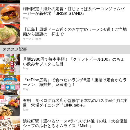
4
梅田限定！海外の定番・甘じょっぱ系ベーコンジャムバ
ーガーが新登場『BRISK STAND』
favy
5
【広島】原爆ドーム近くのおすすめラーメン8選！ご当地
麺から話題の一杯まで
ラーメン.com
オススメ記事
1
月額2980円で毎本半額！『クラフトビール100』のちょ
い飲みサブスクに注目
favy
2
『reDine広島』で食べたいランチ8選！唐揚げ定食からラ
ーメン、海鮮丼、麻辣湯も！
favy
3
有明｜食べログ百名店が監修する本気のパスタ&ピザに注
目！穴場ダイニング『LINK table』
favy
4
浜松町駅｜選べるソース×ライスで14通りの味！大会優勝
シェフのふわとろオムライス『Michi』