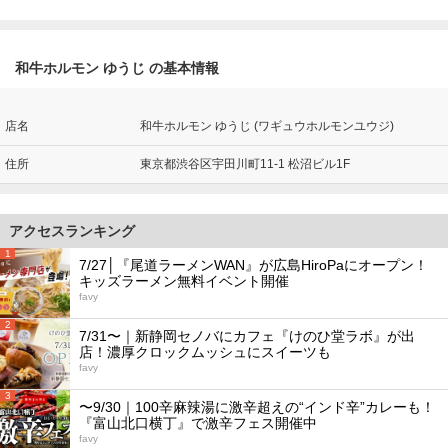
和牛ホルモン ゆうじ の基本情報
店名
和牛ホルモン ゆうじ (ワギュウホルモンユウジ)
住所
東京都渋谷区宇田川町11-1 松沼ビル1F
アクセスランキング
1
7/27│『尾道ラーメンWAN』が広島HiroPaにオープン！
キッズラーメン無料イベント開催
favy
2
7/31〜｜新静岡セノバにカフェ『けのひ堂ラボ』が出
店！濃厚クロックムッシュにスイーツも
favy
3
〜9/30｜100辛麻辣湯に激辛超えの“インド辛”カレーも！
『富山北口横丁』で激辛フェス開催中
favy