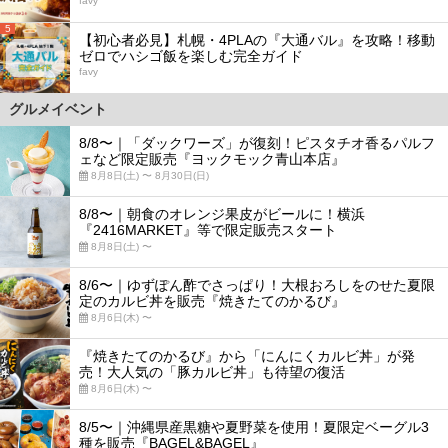
favy
5
【初心者必見】札幌・4PLAの『大通バル』を攻略！移動
ゼロでハシゴ飯を楽しむ完全ガイド
favy
グルメイベント
8/8〜｜「ダックワーズ」が復刻！ピスタチオ香るパルフ
ェなど限定販売『ヨックモック青山本店』
8月8日(土) 〜 8月30日(日)
8/8〜｜朝食のオレンジ果皮がビールに！横浜
『2416MARKET』等で限定販売スタート
8月8日(土) 〜
8/6〜｜ゆずぽん酢でさっぱり！大根おろしをのせた夏限
定のカルビ丼を販売『焼きたてのかるび』
8月6日(木) 〜
『焼きたてのかるび』から「にんにくカルビ丼」が発
売！大人気の「豚カルビ丼」も待望の復活
8月6日(木) 〜
8/5〜｜沖縄県産黒糖や夏野菜を使用！夏限定ベーグル3
種を販売『BAGEL&BAGEL』