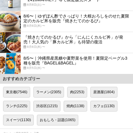
8月8日(土) 〜
8/6〜｜ゆずぽん酢でさっぱり！大根おろしをのせた夏限
定のカルビ丼を販売『焼きたてのかるび』
8月6日(木) 〜
『焼きたてのかるび』から「にんにくカルビ丼」が発
売！大人気の「豚カルビ丼」も待望の復活
8月6日(木) 〜
8/5〜｜沖縄県産黒糖や夏野菜を使用！夏限定ベーグル3
種を販売『BAGEL&BAGEL』
8月5日(水) 〜
おすすめカテゴリー
東京都(7546)
ラーメン(2305)
肉(2253)
居酒屋(1804)
ランチ(1225)
渋谷区(1215)
焼肉(1138)
カフェ(1130)
スイーツ(1130)
おもしろ・話題(1065)