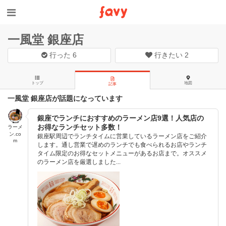
一風堂 銀座店
行った
6
行きたい
2
トップ
地図
記事
一風堂 銀座店が話題になっています
銀座でランチにおすすめのラーメン店9選！人気店の
お得なランチセット多数！
ラーメ
ン.co
銀座駅周辺でランチタイムに営業しているラーメン店をご紹介
m
します。通し営業で遅めのランチでも食べられるお店やランチ
タイム限定のお得なセットメニューがあるお店まで。オススメ
のラーメン店を厳選しました...