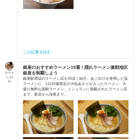
この記事を読む
銀座のおすすめラーメン19選！隠れラーメン激戦地区
銀座を制覇しよう
ラーメ
ン.co
銀座駅周辺のラーメン店を20店ご紹介。あご出汁を使用した塩
m
ラーメンに、1日20食限定の大粒あさりが入ったラーメン、大
盛り無料な函館ラーメン、ミシュランに掲載されたラーメン店
まで、新店から深夜まで...