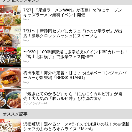
1
7/27│『尾道ラーメンWAN』が広島HiroPaにオープン！
キッズラーメン無料イベント開催
favy
2
7/31〜｜新静岡セノバにカフェ『けのひ堂ラボ』が出
店！濃厚クロックムッシュにスイーツも
favy
3
〜9/30｜100辛麻辣湯に激辛超えの“インド辛”カレーも！
『富山北口横丁』で激辛フェス開催中
favy
4
梅田限定！海外の定番・甘じょっぱ系ベーコンジャムバ
ーガーが新登場『BRISK STAND』
favy
5
『焼きたてのかるび』から「にんにくカルビ丼」が発
売！大人気の「豚カルビ丼」も待望の復活
グルメライターAI
オススメ記事
1
浜松町駅｜選べるソース×ライスで14通りの味！大会優勝
シェフのふわとろオムライス『Michi』