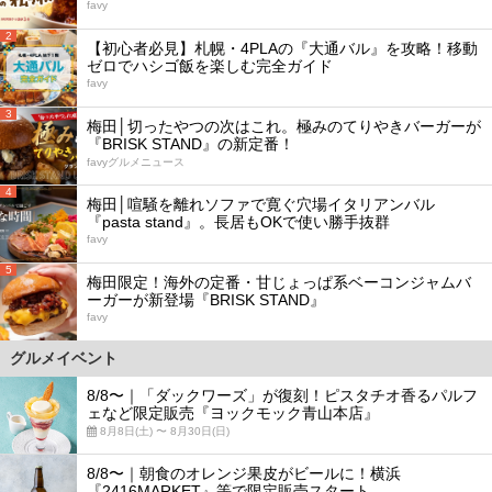
favy
2
【初心者必見】札幌・4PLAの『大通バル』を攻略！移動
ゼロでハシゴ飯を楽しむ完全ガイド
favy
3
梅田│切ったやつの次はこれ。極みのてりやきバーガーが
『BRISK STAND』の新定番！
favyグルメニュース
4
梅田│喧騒を離れソファで寛ぐ穴場イタリアンバル
『pasta stand』。長居もOKで使い勝手抜群
favy
5
梅田限定！海外の定番・甘じょっぱ系ベーコンジャムバ
ーガーが新登場『BRISK STAND』
favy
グルメイベント
8/8〜｜「ダックワーズ」が復刻！ピスタチオ香るパルフ
ェなど限定販売『ヨックモック青山本店』
8月8日(土) 〜 8月30日(日)
8/8〜｜朝食のオレンジ果皮がビールに！横浜
『2416MARKET』等で限定販売スタート