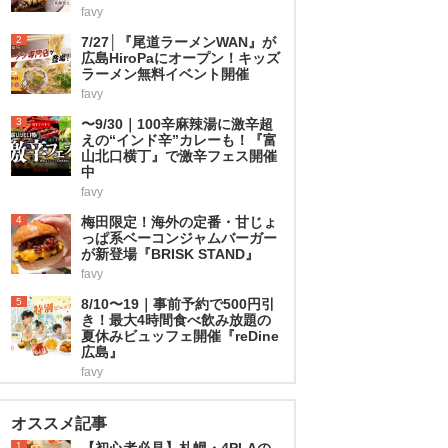
favy
2
7/27│『尾道ラーメンWAN』が
広島HiroPaにオープン！キッズ
ラーメン無料イベント開催
favy
3
〜9/30｜100辛麻辣湯に激辛超
えの“インド辛”カレーも！『富
山北口横丁』で激辛フェス開催
中
favy
4
梅田限定！海外の定番・甘じょ
っぱ系ベーコンジャムバーガー
が新登場『BRISK STAND』
favy
5
8/10〜19｜事前予約で500円引
き！最大4時間食べ飲み放題の
夏休みビュッフェ開催『reDine
広島』
favy
オススメ記事
1
【初心者必見】札幌・4PLAの