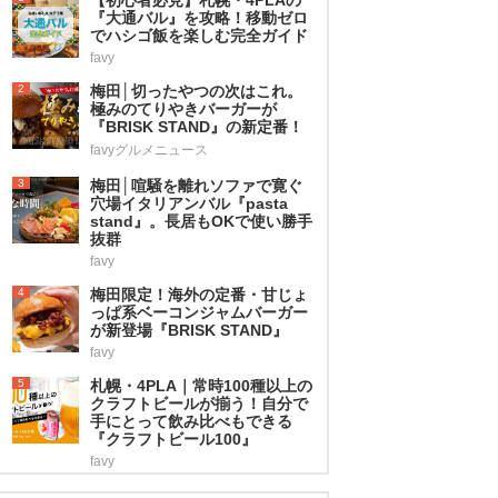
『大通バル』を攻略！移動ゼロ
でハシゴ飯を楽しむ完全ガイド
favy
2
梅田│切ったやつの次はこれ。
極みのてりやきバーガーが
『BRISK STAND』の新定番！
favyグルメニュース
3
梅田│喧騒を離れソファで寛ぐ
穴場イタリアンバル『pasta
stand』。長居もOKで使い勝手
抜群
favy
4
梅田限定！海外の定番・甘じょ
っぱ系ベーコンジャムバーガー
が新登場『BRISK STAND』
favy
5
札幌・4PLA｜常時100種以上の
クラフトビールが揃う！自分で
手にとって飲み比べもできる
『クラフトビール100』
favy