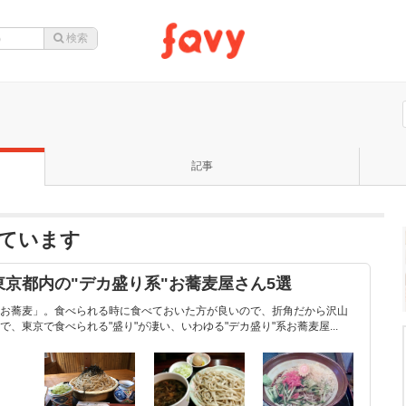
記事
ています
東京都内の"デカ盛り系"お蕎麦屋さん5選
お蕎麦」。食べられる時に食べておいた方が良いので、折角だから沢山
、東京で食べられる"盛り"が凄い、いわゆる"デカ盛り"系お蕎麦屋...