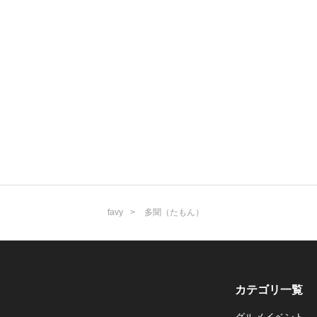
favy
多聞（たもん）
カテゴリ一覧
グルメイベント