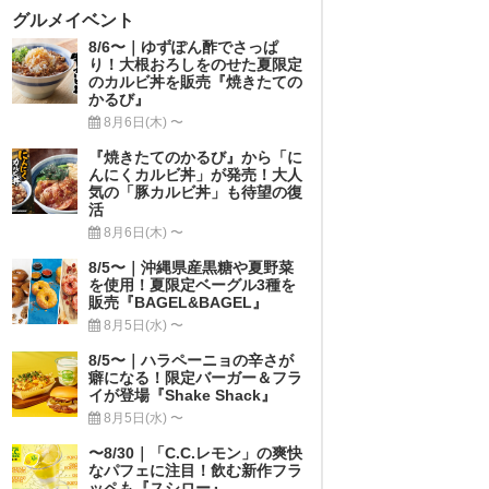
グルメイベント
8/6〜｜ゆずぽん酢でさっぱ
り！大根おろしをのせた夏限定
のカルビ丼を販売『焼きたての
かるび』
8月6日(木) 〜
『焼きたてのかるび』から「に
んにくカルビ丼」が発売！大人
気の「豚カルビ丼」も待望の復
活
8月6日(木) 〜
8/5〜｜沖縄県産黒糖や夏野菜
を使用！夏限定ベーグル3種を
販売『BAGEL&BAGEL』
8月5日(水) 〜
8/5〜｜ハラペーニョの辛さが
癖になる！限定バーガー＆フラ
イが登場『Shake Shack』
8月5日(水) 〜
〜8/30｜「C.C.レモン」の爽快
なパフェに注目！飲む新作フラ
ッペも『スシロー』