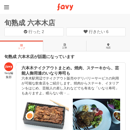
旬熟成 六本木店
行った
2
行きたい
6
記事
地図
トップ
旬熟成 六本木店が話題になっています
六本木テイクアウトまとめ。焼肉、ステーキから、芸
能人御用達のいなり寿司も
favy編
集部
六本木駅周辺でテイクアウト販売やデリバリーサービスの利用
が可能な飲食店をご紹介します。焼肉からステーキ、イタリア
ンをはじめ、芸能人の差し入れなどでも有名な「いなり寿司」
もありますよ。眠らない街・...