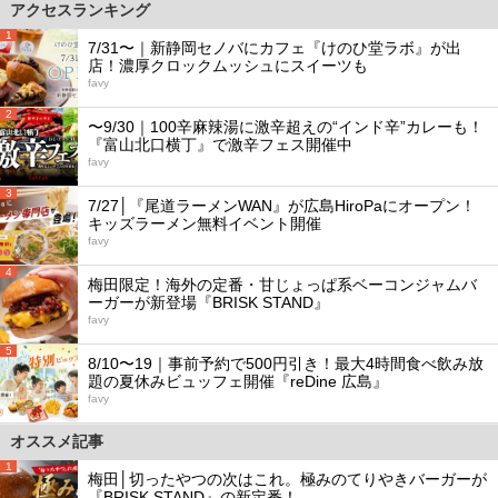
アクセスランキング
1
7/31〜｜新静岡セノバにカフェ『けのひ堂ラボ』が出
店！濃厚クロックムッシュにスイーツも
favy
2
〜9/30｜100辛麻辣湯に激辛超えの“インド辛”カレーも！
『富山北口横丁』で激辛フェス開催中
favy
3
7/27│『尾道ラーメンWAN』が広島HiroPaにオープン！
キッズラーメン無料イベント開催
favy
4
梅田限定！海外の定番・甘じょっぱ系ベーコンジャムバ
ーガーが新登場『BRISK STAND』
favy
5
8/10〜19｜事前予約で500円引き！最大4時間食べ飲み放
題の夏休みビュッフェ開催『reDine 広島』
favy
オススメ記事
1
梅田│切ったやつの次はこれ。極みのてりやきバーガーが
『BRISK STAND』の新定番！