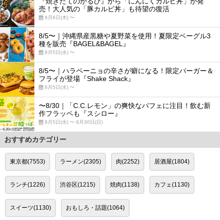
『焼きたてのかるび』から「にんにくカルビ丼」が発
売！大人気の「豚カルビ丼」も待望の復活
8月6日(木) 〜
8/5〜｜沖縄県産黒糖や夏野菜を使用！夏限定ベーグル3
種を販売『BAGEL&BAGEL』
8月5日(水) 〜
8/5〜｜ハラペーニョの辛さが癖になる！限定バーガー＆
フライが登場『Shake Shack』
8月5日(水) 〜
〜8/30｜「C.C.レモン」の爽快なパフェに注目！飲む新
作フラッペも『スシロー』
8月5日(水) 〜 8月30日(日)
おすすめカテゴリー
東京都(7553)
ラーメン(2305)
肉(2252)
居酒屋(1804)
ランチ(1226)
渋谷区(1215)
焼肉(1138)
カフェ(1130)
スイーツ(1130)
おもしろ・話題(1064)