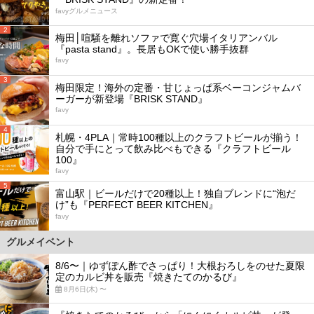
favyグルメニュース
2
梅田│喧騒を離れソファで寛ぐ穴場イタリアンバル
『pasta stand』。長居もOKで使い勝手抜群
favy
3
梅田限定！海外の定番・甘じょっぱ系ベーコンジャムバ
ーガーが新登場『BRISK STAND』
favy
4
札幌・4PLA｜常時100種以上のクラフトビールが揃う！
自分で手にとって飲み比べもできる『クラフトビール
100』
favy
5
富山駅｜ビールだけで20種以上！独自ブレンドに“泡だ
け”も『PERFECT BEER KITCHEN』
favy
グルメイベント
8/6〜｜ゆずぽん酢でさっぱり！大根おろしをのせた夏限
定のカルビ丼を販売『焼きたてのかるび』
8月6日(木) 〜