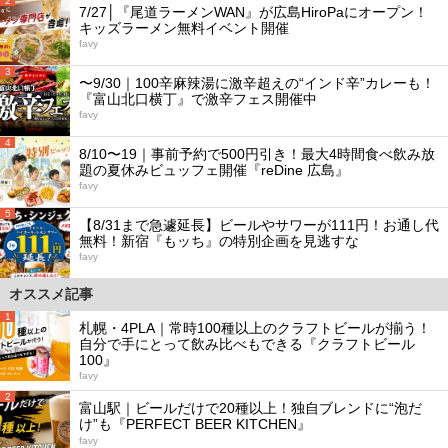
2
7/27│『尾道ラーメンWAN』が広島HiroPaにオープン！
キッズラーメン無料イベント開催
favy
3
〜9/30｜100辛麻辣湯に激辛超えの“インド辛”カレーも！
『富山北口横丁』で激辛フェス開催中
favy
4
8/10〜19｜事前予約で500円引き！最大4時間食べ飲み放
題の夏休みビュッフェ開催『reDine 広島』
favy
5
【8/31まで急遽延長】ビールやサワーが111円！お通し代
無料！新宿『もッち』の特別企画を見逃すな
favy
オススメ記事
1
札幌・4PLA｜常時100種以上のクラフトビールが揃う！
自分で手にとって飲み比べもできる『クラフトビール
100』
favy
2
富山駅｜ビールだけで20種以上！独自ブレンドに“泡だ
け”も『PERFECT BEER KITCHEN』
favy