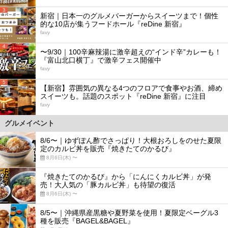
3
新宿｜日本一のグルメバーガーからスイーツまで！個性
的な10店が集うフードホール『reDine 新宿』
favy
4
〜9/30｜100辛麻辣湯に激辛超えの“インド辛”カレーも！
『富山北口横丁』で激辛フェス開催中
favy
5
【新宿】雰囲気の異なる4つのフロアで食事やお酒、締め
スイーツも。話題のスポット『reDine 新宿』に注目
favy
グルメイベント
8/6〜｜ゆずぽん酢でさっぱり！大根おろしをのせた夏限
定のカルビ丼を販売『焼きたてのかるび』
8月6日(木) 〜
『焼きたてのかるび』から「にんにくカルビ丼」が発
売！大人気の「豚カルビ丼」も待望の復活
8月6日(木) 〜
8/5〜｜沖縄県産黒糖や夏野菜を使用！夏限定ベーグル3
種を販売『BAGEL&BAGEL』