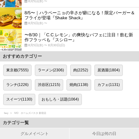
8月5日(水) 〜
8/5〜｜ハラペーニョの辛さが癖になる！限定バーガー＆
フライが登場『Shake Shack』
8月5日(水) 〜
〜8/30｜「C.C.レモン」の爽快なパフェに注目！飲む新
作フラッペも『スシロー』
8月5日(水) 〜 8月30日(日)
おすすめカテゴリー
東京都(7555)
ラーメン(2306)
肉(2252)
居酒屋(1804)
ランチ(1226)
渋谷区(1215)
焼肉(1138)
カフェ(1131)
スイーツ(1130)
おもしろ・話題(1064)
favy
IVO ホームズパスタ 新宿店
カテゴリ一覧
グルメイベント
今日は何の日