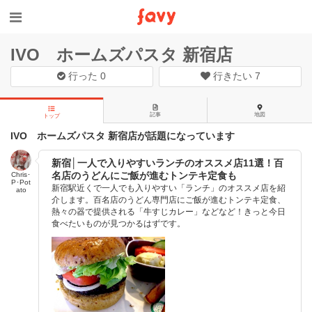
IVO ホームズパスタ 新宿店
行った
0
行きたい
7
記事
地図
トップ
IVO ホームズパスタ 新宿店が話題になっています
新宿│一人で入りやすいランチのオススメ店11選！百
名店のうどんにご飯が進むトンテキ定食も
Chris･
P･Pot
新宿駅近くで一人でも入りやすい「ランチ」のオススメ店を紹
ato
介します。百名店のうどん専門店にご飯が進むトンテキ定食、
熱々の器で提供される「牛すじカレー」などなど！きっと今日
食べたいものが見つかるはずです。