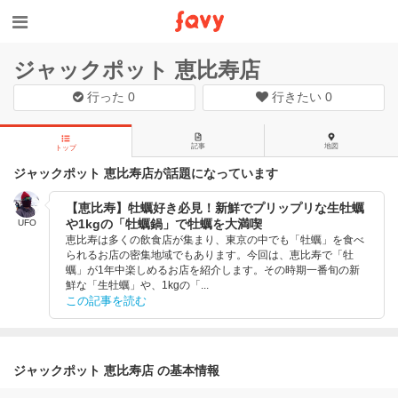
ジャックポット 恵比寿店
行った
0
行きたい
0
記事
地図
トップ
ジャックポット 恵比寿店が話題になっています
【恵比寿】牡蠣好き必見！新鮮でプリップリな生牡蠣
や1kgの「牡蠣鍋」で牡蠣を大満喫
UFO
恵比寿は多くの飲食店が集まり、東京の中でも「牡蠣」を食べ
られるお店の密集地域でもあります。今回は、恵比寿で「牡
蠣」が1年中楽しめるお店を紹介します。その時期一番旬の新
鮮な「生牡蠣」や、1kgの「...
この記事を読む
ジャックポット 恵比寿店 の基本情報