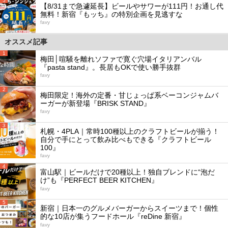
5
【8/31まで急遽延長】ビールやサワーが111円！お通し代
無料！新宿『もッち』の特別企画を見逃すな
favy
オススメ記事
1
梅田│喧騒を離れソファで寛ぐ穴場イタリアンバル
『pasta stand』。長居もOKで使い勝手抜群
favy
2
梅田限定！海外の定番・甘じょっぱ系ベーコンジャムバ
ーガーが新登場『BRISK STAND』
favy
3
札幌・4PLA｜常時100種以上のクラフトビールが揃う！
自分で手にとって飲み比べもできる『クラフトビール
100』
favy
4
富山駅｜ビールだけで20種以上！独自ブレンドに“泡だ
け”も『PERFECT BEER KITCHEN』
favy
5
新宿｜日本一のグルメバーガーからスイーツまで！個性
的な10店が集うフードホール『reDine 新宿』
favy