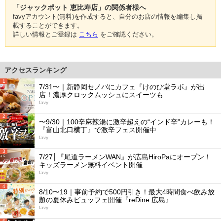
「ジャックポット 恵比寿店」の関係者様へ
favyアカウント(無料)を作成すると、自分のお店の情報を編集し掲
載することができます。
詳しい情報とご登録は
こちら
をご確認ください。
アクセスランキング
1
7/31〜｜新静岡セノバにカフェ『けのひ堂ラボ』が出
店！濃厚クロックムッシュにスイーツも
favy
2
〜9/30｜100辛麻辣湯に激辛超えの“インド辛”カレーも！
『富山北口横丁』で激辛フェス開催中
favy
3
7/27│『尾道ラーメンWAN』が広島HiroPaにオープン！
キッズラーメン無料イベント開催
favy
4
8/10〜19｜事前予約で500円引き！最大4時間食べ飲み放
題の夏休みビュッフェ開催『reDine 広島』
favy