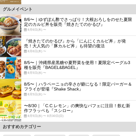
グルメイベント
8/6〜｜ゆずぽん酢でさっぱり！大根おろしをのせた夏限
定のカルビ丼を販売『焼きたてのかるび』
8月6日(木) 〜
『焼きたてのかるび』から「にんにくカルビ丼」が発
売！大人気の「豚カルビ丼」も待望の復活
8月6日(木) 〜
8/5〜｜沖縄県産黒糖や夏野菜を使用！夏限定ベーグル3
種を販売『BAGEL&BAGEL』
8月5日(水) 〜
8/5〜｜ハラペーニョの辛さが癖になる！限定バーガー＆
フライが登場『Shake Shack』
8月5日(水) 〜
〜8/30｜「C.C.レモン」の爽快なパフェに注目！飲む新
作フラッペも『スシロー』
8月5日(水) 〜 8月30日(日)
おすすめカテゴリー