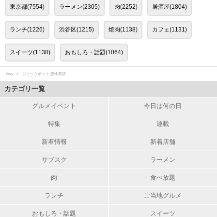
東京都(7554)
ラーメン(2305)
肉(2252)
居酒屋(1804)
ランチ(1226)
渋谷区(1215)
焼肉(1138)
カフェ(1131)
スイーツ(1130)
おもしろ・話題(1064)
favy
ジャックポット 恵比寿店
カテゴリ一覧
グルメイベント
今日は何の日
特集
連載
新着情報
新着店舗
サブスク
ラーメン
肉
食べ放題
ランチ
ご当地グルメ
おもしろ・話題
スイーツ