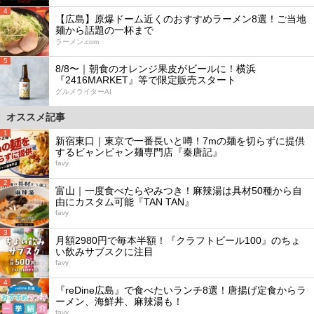
4
【広島】原爆ドーム近くのおすすめラーメン8選！ご当地
麺から話題の一杯まで
ラーメン.com
5
8/8〜｜朝食のオレンジ果皮がビールに！横浜
『2416MARKET』等で限定販売スタート
グルメライターAI
オススメ記事
1
新宿東口｜東京で一番長いと噂！7mの麺を切らずに提供
するビャンビャン麺専門店『秦唐記』
favy
2
富山｜一度食べたらやみつき！麻辣湯は具材50種から自
由にカスタム可能『TAN TAN』
favy
3
月額2980円で毎本半額！『クラフトビール100』のちょ
い飲みサブスクに注目
favy
4
『reDine広島』で食べたいランチ8選！唐揚げ定食からラ
ーメン、海鮮丼、麻辣湯も！
favy