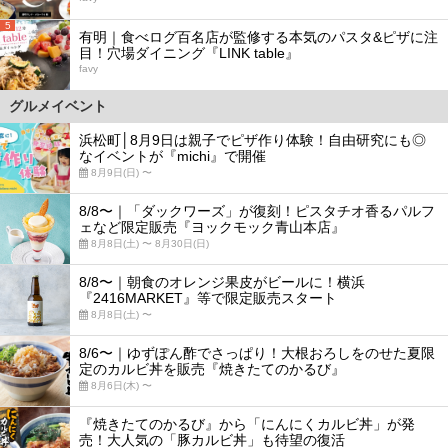
5
有明｜食べログ百名店が監修する本気のパスタ&ピザに注
目！穴場ダイニング『LINK table』
favy
グルメイベント
浜松町│8月9日は親子でピザ作り体験！自由研究にも◎
なイベントが『michi』で開催
8月9日(日) 〜
8/8〜｜「ダックワーズ」が復刻！ピスタチオ香るパルフ
ェなど限定販売『ヨックモック青山本店』
8月8日(土) 〜 8月30日(日)
8/8〜｜朝食のオレンジ果皮がビールに！横浜
『2416MARKET』等で限定販売スタート
8月8日(土) 〜
8/6〜｜ゆずぽん酢でさっぱり！大根おろしをのせた夏限
定のカルビ丼を販売『焼きたてのかるび』
8月6日(木) 〜
『焼きたてのかるび』から「にんにくカルビ丼」が発
売！大人気の「豚カルビ丼」も待望の復活