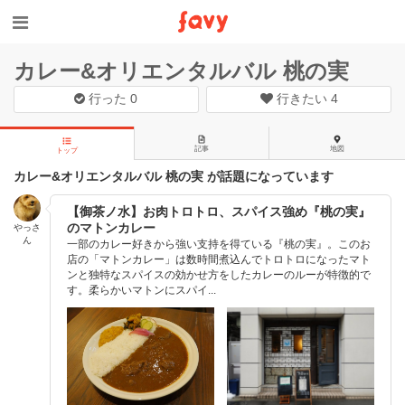
カレー&オリエンタルバル 桃の実
行った
0
行きたい
4
記事
地図
トップ
カレー&オリエンタルバル 桃の実 が話題になっています
【御茶ノ水】お肉トロトロ、スパイス強め『桃の実』
のマトンカレー
やっさ
ん
一部のカレー好きから強い支持を得ている『桃の実』。このお
店の「マトンカレー」は数時間煮込んでトロトロになったマト
ンと独特なスパイスの効かせ方をしたカレーのルーが特徴的で
す。柔らかいマトンにスパイ...