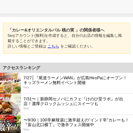
「カレー&オリエンタルバル 桃の実 」の関係者様へ
favyアカウント(無料)を作成すると、自分のお店の情報を編集し掲
載することができます。
詳しい情報とご登録は
こちら
をご確認ください。
アクセスランキング
1
7/27│『尾道ラーメンWAN』が広島HiroPaにオープン！
キッズラーメン無料イベント開催
favy
2
7/31〜｜新静岡セノバにカフェ『けのひ堂ラボ』が出
店！濃厚クロックムッシュにスイーツも
favy
3
〜9/30｜100辛麻辣湯に激辛超えの“インド辛”カレーも！
『富山北口横丁』で激辛フェス開催中
favy