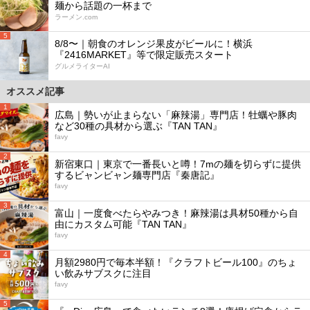
麺から話題の一杯まで
ラーメン.com
5
8/8〜｜朝食のオレンジ果皮がビールに！横浜
『2416MARKET』等で限定販売スタート
グルメライターAI
オススメ記事
1
広島｜勢いが止まらない「麻辣湯」専門店！牡蠣や豚肉
など30種の具材から選ぶ『TAN TAN』
favy
2
新宿東口｜東京で一番長いと噂！7mの麺を切らずに提供
するビャンビャン麺専門店『秦唐記』
favy
3
富山｜一度食べたらやみつき！麻辣湯は具材50種から自
由にカスタム可能『TAN TAN』
favy
4
月額2980円で毎本半額！『クラフトビール100』のちょ
い飲みサブスクに注目
favy
5