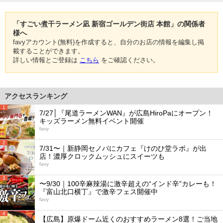
「すごい煮干ラーメン凪 新宿ゴールデン街店 本館」の関係者
様へ
favyアカウント(無料)を作成すると、自分のお店の情報を編集し掲
載することができます。
詳しい情報とご登録は
こちら
をご確認ください。
アクセスランキング
1
7/27│『尾道ラーメンWAN』が広島HiroPaにオープン！
キッズラーメン無料イベント開催
favy
2
7/31〜｜新静岡セノバにカフェ『けのひ堂ラボ』が出
店！濃厚クロックムッシュにスイーツも
favy
3
〜9/30｜100辛麻辣湯に激辛超えの“インド辛”カレーも！
『富山北口横丁』で激辛フェス開催中
favy
4
【広島】原爆ドーム近くのおすすめラーメン8選！ご当地