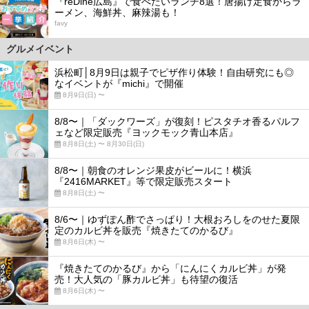
『reDine広島』で食べたいランチ8選！唐揚げ定食からラ
ーメン、海鮮丼、麻辣湯も！
favy
グルメイベント
浜松町│8月9日は親子でピザ作り体験！自由研究にも◎
なイベントが『michi』で開催
8月9日(日) 〜
8/8〜｜「ダックワーズ」が復刻！ピスタチオ香るパルフ
ェなど限定販売『ヨックモック青山本店』
8月8日(土) 〜 8月30日(日)
8/8〜｜朝食のオレンジ果皮がビールに！横浜
『2416MARKET』等で限定販売スタート
8月8日(土) 〜
8/6〜｜ゆずぽん酢でさっぱり！大根おろしをのせた夏限
定のカルビ丼を販売『焼きたてのかるび』
8月6日(木) 〜
『焼きたてのかるび』から「にんにくカルビ丼」が発
売！大人気の「豚カルビ丼」も待望の復活
8月6日(木) 〜