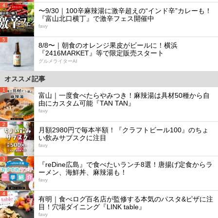
4
〜9/30｜100辛麻辣湯に激辛超えの“インド辛”カレーも！
『富山北口横丁』で激辛フェス開催中
favy
5
8/8〜｜朝食のオレンジ果皮がビールに！横浜
『2416MARKET』等で限定販売スタート
グルメライターAI
オススメ記事
1
富山｜一度食べたらやみつき！麻辣湯は具材50種から自
由にカスタム可能『TAN TAN』
favy
2
月額2980円で毎本半額！『クラフトビール100』のちょ
い飲みサブスクに注目
favy
3
『reDine広島』で食べたいランチ8選！唐揚げ定食からラ
ーメン、海鮮丼、麻辣湯も！
favy
4
有明｜食べログ百名店が監修する本気のパスタ&ピザに注
目！穴場ダイニング『LINK table』
favy