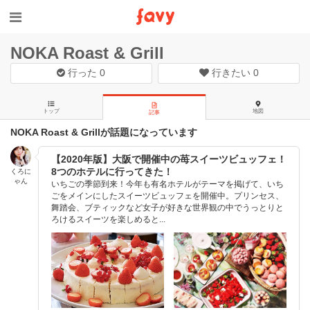
NOKA Roast & Grill
行った
0
行きたい
0
トップ
地図
記事
NOKA Roast & Grillが話題になっています
【2020年版】大阪で開催中の苺スイーツビュッフェ！
8つのホテルに行ってきた！
くろに
ゃん
いちごの季節到来！今年も有名ホテルがテーマを掲げて、いち
ごをメインにしたスイーツビュッフェを開催中。プリンセス、
舞踏会、ブティックなど女子が好きな世界観の中でうっとりと
ろけるスイーツを楽しめると...