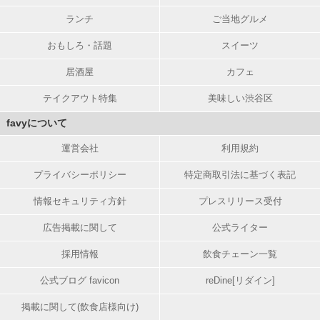
ランチ
ご当地グルメ
おもしろ・話題
スイーツ
居酒屋
カフェ
テイクアウト特集
美味しい渋谷区
favyについて
運営会社
利用規約
プライバシーポリシー
特定商取引法に基づく表記
情報セキュリティ方針
プレスリリース受付
広告掲載に関して
公式ライター
採用情報
飲食チェーン一覧
公式ブログ favicon
reDine[リダイン]
掲載に関して(飲食店様向け)