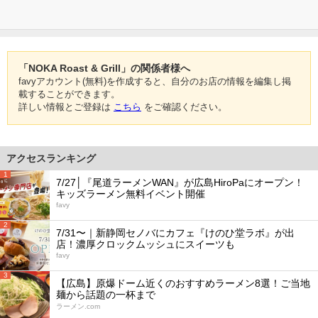
「NOKA Roast & Grill」の関係者様へ
favyアカウント(無料)を作成すると、自分のお店の情報を編集し掲
載することができます。
詳しい情報とご登録は
こちら
をご確認ください。
アクセスランキング
1
7/27│『尾道ラーメンWAN』が広島HiroPaにオープン！
キッズラーメン無料イベント開催
favy
2
7/31〜｜新静岡セノバにカフェ『けのひ堂ラボ』が出
店！濃厚クロックムッシュにスイーツも
favy
3
【広島】原爆ドーム近くのおすすめラーメン8選！ご当地
麺から話題の一杯まで
ラーメン.com