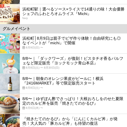
5
浜松町駅｜選べるソース×ライスで14通りの味！大会優勝
シェフのふわとろオムライス『Michi』
favy
グルメイベント
浜松町│8月9日は親子でピザ作り体験！自由研究にも◎
なイベントが『michi』で開催
8月9日(日) 〜
8/8〜｜「ダックワーズ」が復刻！ピスタチオ香るパルフ
ェなど限定販売『ヨックモック青山本店』
8月8日(土) 〜 8月30日(日)
8/8〜｜朝食のオレンジ果皮がビールに！横浜
『2416MARKET』等で限定販売スタート
8月8日(土) 〜
8/6〜｜ゆずぽん酢でさっぱり！大根おろしをのせた夏限
定のカルビ丼を販売『焼きたてのかるび』
8月6日(木) 〜
『焼きたてのかるび』から「にんにくカルビ丼」が発
売！大人気の「豚カルビ丼」も待望の復活