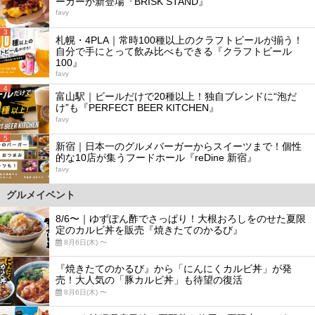
ーガーが新登場『BRISK STAND』
favy
3
札幌・4PLA｜常時100種以上のクラフトビールが揃う！
自分で手にとって飲み比べもできる『クラフトビール
100』
favy
4
富山駅｜ビールだけで20種以上！独自ブレンドに“泡だ
け”も『PERFECT BEER KITCHEN』
favy
5
新宿｜日本一のグルメバーガーからスイーツまで！個性
的な10店が集うフードホール『reDine 新宿』
favy
グルメイベント
8/6〜｜ゆずぽん酢でさっぱり！大根おろしをのせた夏限
定のカルビ丼を販売『焼きたてのかるび』
8月6日(木) 〜
『焼きたてのかるび』から「にんにくカルビ丼」が発
売！大人気の「豚カルビ丼」も待望の復活
8月6日(木) 〜