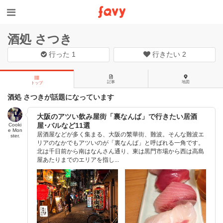
酒処 さつき
行った
1
行きたい
2
記事
地図
トップ
酒処 さつきが話題になっています
大阪のアツい飲み屋街「裏なんば」で行きたい居酒
屋･バルなど11選
Cooki
e Mon
居酒屋などが多く集まる、大阪の繁華街、難波。そんな難波エ
ster.
リアのなかでもアツいのが「裏なんば」と呼ばれる一角です。
北は千日前から南はなんさん通り、東は黒門市場から西は高島
屋あたりまでのエリアを指し...