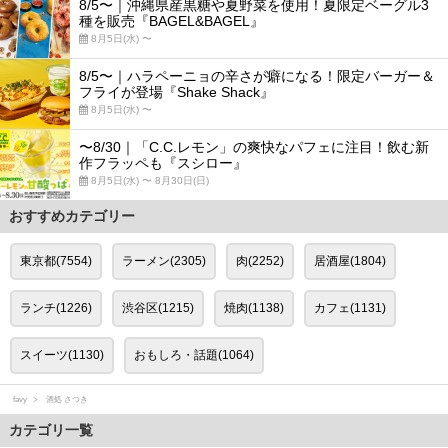
8/5〜｜沖縄県産黒糖や夏野菜を使用！夏限定ベーグル3
種を販売『BAGEL&BAGEL』
8月5日(水) 〜
8/5〜｜ハラペーニョの辛さが癖になる！限定バーガー＆
フライが登場『Shake Shack』
8月5日(水) 〜
〜8/30｜「C.C.レモン」の爽快なパフェに注目！飲む新
作フラッペも『スシロー』
8月5日(水) 〜 8月30日(日)
おすすめカテゴリー
東京都(7554)
ラーメン(2305)
肉(2252)
居酒屋(1804)
ランチ(1226)
渋谷区(1215)
焼肉(1138)
カフェ(1131)
スイーツ(1130)
おもしろ・話題(1064)
favy
酒処 さつき
カテゴリ一覧