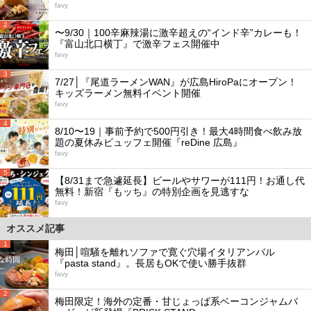
favy
2
〜9/30｜100辛麻辣湯に激辛超えの“インド辛”カレーも！
『富山北口横丁』で激辛フェス開催中
favy
3
7/27│『尾道ラーメンWAN』が広島HiroPaにオープン！
キッズラーメン無料イベント開催
favy
4
8/10〜19｜事前予約で500円引き！最大4時間食べ飲み放
題の夏休みビュッフェ開催『reDine 広島』
favy
5
【8/31まで急遽延長】ビールやサワーが111円！お通し代
無料！新宿『もッち』の特別企画を見逃すな
favy
オススメ記事
1
梅田│喧騒を離れソファで寛ぐ穴場イタリアンバル
『pasta stand』。長居もOKで使い勝手抜群
favy
2
梅田限定！海外の定番・甘じょっぱ系ベーコンジャムバ