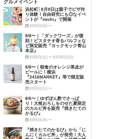
グルメイベント
浜松町│8月9日は親子でピザ作
り体験！自由研究にも◎なイベ
ントが『michi』で開催
8月9日(日) 〜
8/8〜｜「ダックワーズ」が復
刻！ピスタチオ香るパルフェな
ど限定販売『ヨックモック青山
本店』
8月8日(土) 〜 8月30日(日)
8/8〜｜朝食のオレンジ果皮が
ビールに！横浜
『2416MARKET』等で限定販
売スタート
8月8日(土) 〜
8/6〜｜ゆずぽん酢でさっぱ
り！大根おろしをのせた夏限定
のカルビ丼を販売『焼きたての
かるび』
8月6日(木) 〜
『焼きたてのかるび』から「に
んにくカルビ丼」が発売！大人