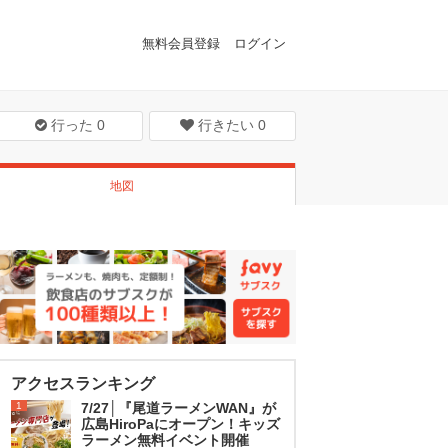
無料会員登録
ログイン
行った
0
行きたい
0
地図
アクセスランキング
1
7/27│『尾道ラーメンWAN』が
広島HiroPaにオープン！キッズ
ラーメン無料イベント開催