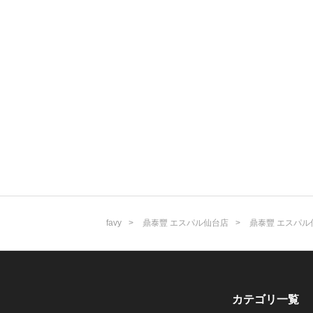
favy
鼎泰豐 エスパル仙台店
鼎泰豐 エスパル
カテゴリ一覧