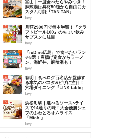
1
富山｜一度食べたらやみつき！
麻辣湯は具材50種から自由にカ
スタム可能『TAN TAN』
favy
2
月額2980円で毎本半額！『クラ
フトビール100』のちょい飲み
サブスクに注目
favy
3
『reDine広島』で食べたいラン
チ8選！唐揚げ定食からラーメ
ン、海鮮丼、麻辣湯も！
favy
4
有明｜食べログ百名店が監修す
る本気のパスタ&ピザに注目！
穴場ダイニング『LINK table』
favy
5
浜松町駅｜選べるソース×ライ
スで14通りの味！大会優勝シェ
フのふわとろオムライス
『Michi』
favy