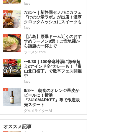
favy
2
7/31〜｜新静岡セノバにカフェ
『けのひ堂ラボ』が出店！濃厚
クロックムッシュにスイーツも
favy
3
【広島】原爆ドーム近くのおす
すめラーメン8選！ご当地麺か
ら話題の一杯まで
ラーメン.com
4
〜9/30｜100辛麻辣湯に激辛超
えの“インド辛”カレーも！『富
山北口横丁』で激辛フェス開催
中
favy
5
8/8〜｜朝食のオレンジ果皮が
ビールに！横浜
『2416MARKET』等で限定販
売スタート
グルメライターAI
オススメ記事