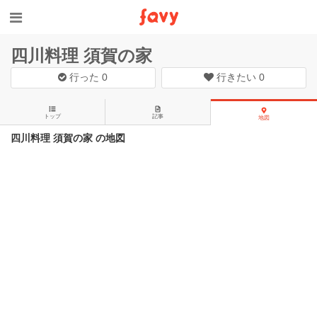
四川料理 須賀の家
行った
0
行きたい
0
トップ
記事
地図
四川料理 須賀の家 の地図