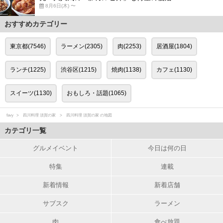
8月6日(木) 〜
おすすめカテゴリー
東京都(7546)
ラーメン(2305)
肉(2253)
居酒屋(1804)
ランチ(1225)
渋谷区(1215)
焼肉(1138)
カフェ(1130)
スイーツ(1130)
おもしろ・話題(1065)
favy
四川料理 須賀の家
四川料理 須賀の家 の地図
カテゴリ一覧
グルメイベント
今日は何の日
特集
連載
新着情報
新着店舗
サブスク
ラーメン
肉
食べ放題