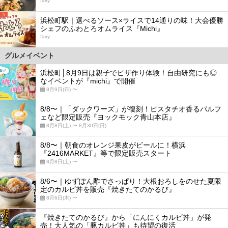
favy
5
浜松町駅｜選べるソース×ライスで14通りの味！大会優勝
シェフのふわとろオムライス『Michi』
favy
グルメイベント
浜松町│8月9日は親子でピザ作り体験！自由研究にも◎
なイベントが『michi』で開催
8月9日(日) 〜
8/8〜｜「ダックワーズ」が復刻！ピスタチオ香るパルフ
ェなど限定販売『ヨックモック青山本店』
8月8日(土) 〜 8月30日(日)
8/8〜｜朝食のオレンジ果皮がビールに！横浜
『2416MARKET』等で限定販売スタート
8月8日(土) 〜
8/6〜｜ゆずぽん酢でさっぱり！大根おろしをのせた夏限
定のカルビ丼を販売『焼きたてのかるび』
8月6日(木) 〜
『焼きたてのかるび』から「にんにくカルビ丼」が発
売！大人気の「豚カルビ丼」も待望の復活