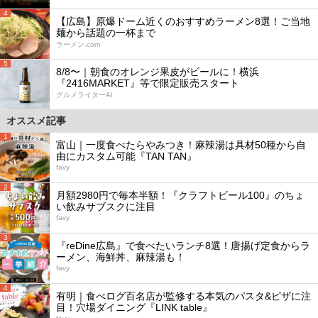
4
【広島】原爆ドーム近くのおすすめラーメン8選！ご当地
麺から話題の一杯まで
ラーメン.com
5
8/8〜｜朝食のオレンジ果皮がビールに！横浜
『2416MARKET』等で限定販売スタート
グルメライターAI
オススメ記事
1
富山｜一度食べたらやみつき！麻辣湯は具材50種から自
由にカスタム可能『TAN TAN』
favy
2
月額2980円で毎本半額！『クラフトビール100』のちょ
い飲みサブスクに注目
favy
3
『reDine広島』で食べたいランチ8選！唐揚げ定食からラ
ーメン、海鮮丼、麻辣湯も！
favy
4
有明｜食べログ百名店が監修する本気のパスタ&ピザに注
目！穴場ダイニング『LINK table』