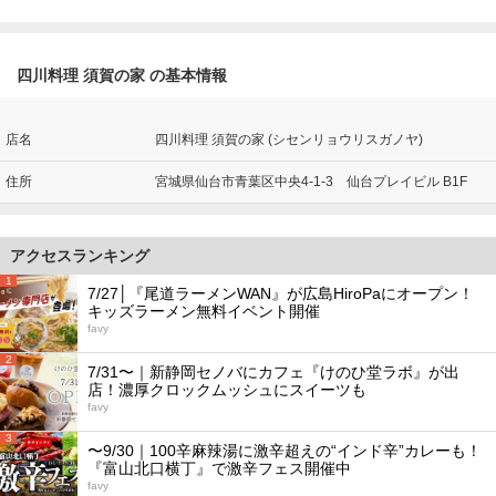
四川料理 須賀の家 の基本情報
店名
四川料理 須賀の家 (シセンリョウリスガノヤ)
住所
宮城県仙台市青葉区中央4-1-3 仙台プレイビル B1F
アクセスランキング
1
7/27│『尾道ラーメンWAN』が広島HiroPaにオープン！
キッズラーメン無料イベント開催
favy
2
7/31〜｜新静岡セノバにカフェ『けのひ堂ラボ』が出
店！濃厚クロックムッシュにスイーツも
favy
3
〜9/30｜100辛麻辣湯に激辛超えの“インド辛”カレーも！
『富山北口横丁』で激辛フェス開催中
favy