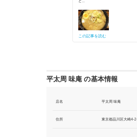
ど...
この記事を読む
平太周 味庵 の基本情報
店名
平太周 味庵
住所
東京都品川区大崎4-2