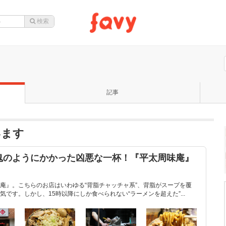
記事
います
鬼のようにかかった凶悪な一杯！『平太周味庵』
庵』。こちらのお店はいわゆる“背脂チャッチャ系”、背脂がスープを覆
です。しかし、15時以降にしか食べられない“ラーメンを超えた”...