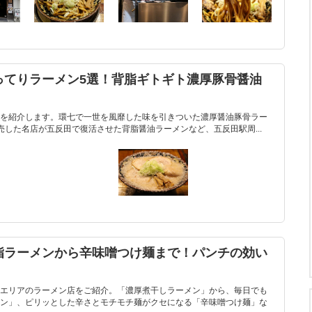
ってりラーメン5選！背脂ギトギト濃厚豚骨醤油
を紹介します。環七で一世を風靡した味を引きついた濃厚醤油豚骨ラー
販売した名店が五反田で復活させた背脂醤油ラーメンなど、五反田駅周...
脂ラーメンから辛味噌つけ麺まで！パンチの効い
エリアのラーメン店をご紹介。「濃厚煮干しラーメン」から、毎日でも
ン」、ピリッとした辛さとモチモチ麺がクセになる「辛味噌つけ麺」な