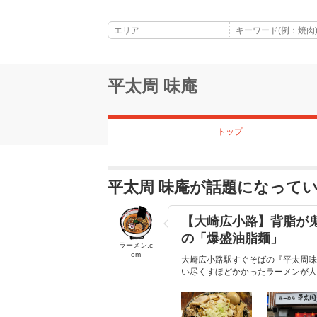
平太周 味庵
トップ
平太周 味庵が話題になって
【大崎広小路】背脂が
の「爆盛油脂麺」
ラーメン.c
om
大崎広小路駅すぐそばの『平太周味
い尽くすほどかかったラーメンが人気