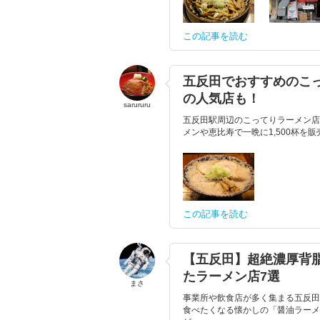
この記事を読む
五反田でおすすめのこ
の人気店も！
sarururu
五反田駅周辺のこってりラーメン店
メンや恵比寿で一晩に1,500杯を
この記事を読む
【五反田】超絶濃厚背
たラーメン店7選
まさ
事業所や飲食店が多く集まる五反田
食べたくなる懐かしの「醤油ラーメ