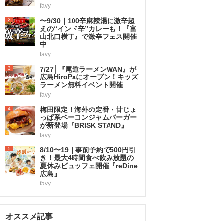
favy
2
〜9/30｜100辛麻辣湯に激辛超
えの“インド辛”カレーも！『富
山北口横丁』で激辛フェス開催
中
favy
3
7/27│『尾道ラーメンWAN』が
広島HiroPaにオープン！キッズ
ラーメン無料イベント開催
favy
4
梅田限定！海外の定番・甘じょ
っぱ系ベーコンジャムバーガー
が新登場『BRISK STAND』
favy
5
8/10〜19｜事前予約で500円引
き！最大4時間食べ飲み放題の
夏休みビュッフェ開催『reDine
広島』
favy
オススメ記事