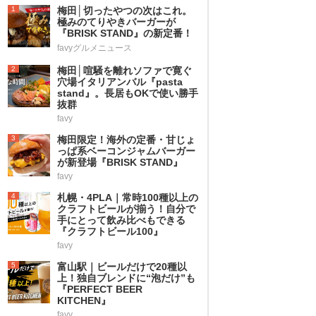
1
梅田│切ったやつの次はこれ。
極みのてりやきバーガーが
『BRISK STAND』の新定番！
favyグルメニュース
2
梅田│喧騒を離れソファで寛ぐ
穴場イタリアンバル『pasta
stand』。長居もOKで使い勝手
抜群
favy
3
梅田限定！海外の定番・甘じょ
っぱ系ベーコンジャムバーガー
が新登場『BRISK STAND』
favy
4
札幌・4PLA｜常時100種以上の
クラフトビールが揃う！自分で
手にとって飲み比べもできる
『クラフトビール100』
favy
5
富山駅｜ビールだけで20種以
上！独自ブレンドに“泡だけ”も
『PERFECT BEER
KITCHEN』
favy