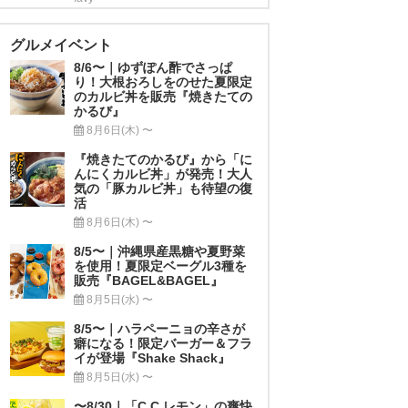
グルメイベント
8/6〜｜ゆずぽん酢でさっぱ
り！大根おろしをのせた夏限定
のカルビ丼を販売『焼きたての
かるび』
8月6日(木) 〜
『焼きたてのかるび』から「に
んにくカルビ丼」が発売！大人
気の「豚カルビ丼」も待望の復
活
8月6日(木) 〜
8/5〜｜沖縄県産黒糖や夏野菜
を使用！夏限定ベーグル3種を
販売『BAGEL&BAGEL』
8月5日(水) 〜
8/5〜｜ハラペーニョの辛さが
癖になる！限定バーガー＆フラ
イが登場『Shake Shack』
8月5日(水) 〜
〜8/30｜「C.C.レモン」の爽快